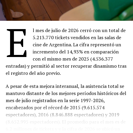
18:30 –
Ahí donde no estás
(Entrada $4.000)
20:30 –
The Thing
(Entrada $4.000)
E
Domingo 9
18:00 –
Ahí donde no estás
(Entrada $4.000)
l mes de julio de 2026 cerró con un total de
20:00 –
Dios y el diablo en la tierra del sol
en 16
5.213.770 tickets vendidos en las salas de
mm ($Entrada 4.000)
cine de Argentina. La cifra representó un
incremento del 14,93% en comparación
Lunes 10
con el mismo mes de 2025 (4.536.377
18:30 –
Ahí donde no estás
(Entrada $4.000)
entradas) y permitió al sector recuperar dinamismo tras
20:30 –
Marcado para matar
(Entrada gratuita)
el registro del año previo.
Martes 11
18:30 –
Ahí donde no estás
(Entrada $4.000)
A pesar de esta mejora interanual, la asistencia total se
20:30 –
Trilogy of Terror
(Entrada $4.000)
mantuvo distante de los mejores períodos históricos del
mes de julio registrados en la serie 1997-2026,
Miércoles 12
encabezados por el récord de 2015 (9.615.574
18:30 –
Ahí donde no estás
($Entrada 4.000)
espectadores), 2016 (8.846.888 espectadores) y 2019
20:30 –
Aftersun
(Entrada $4.000)
(8.652.995 espectadores). El promedio para el mes es de
Cine EcoSelect
6.2 millones de tickets y y la cifra de 2026 se ubicó un