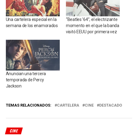
Una cartelera especial en la
“Beatles ’64”, el electrizante
semana de los enamorados
momento en el que la banda
visitó EEUU por primera vez
Anuncian una tercera
temporada de Percy
Jackson
TEMAS RELACIONADOS:
CARTELERA
CINE
DESTACADO
CINE