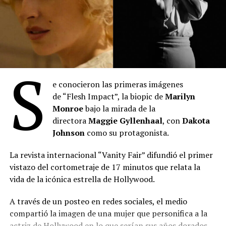
S
e conocieron las primeras imágenes
de “Flesh Impact”, la biopic de
Marilyn
“Toy Story 5”
: Se posicionó en el primer lugar del
Monroe
bajo la mirada de la
mes con 2.027.345 espectadores durante julio. La
directora
Maggie Gyllenhaal
, con
Dakota
película de Disney-Pixar acumula 3.613.307
Johnson
como su protagonista.
entradas desde su estreno el 18 de junio,
manteniéndose como el título más visto en lo que
La revista internacional “Vanity Fair” difundió el primer
va del año. Lideró el ranking semanal todo el mes
vistazo del cortometraje de 17 minutos que relata la
hasta el estreno de “Spider-Man: Un nuevo día”. Es
vida de la icónica estrella de Hollywood.
la película más taquillera de 2026.
“Minions & Monstruos”
: Se ubicó en el segundo
A través de un posteo en redes sociales, el medio
puesto con 989.908 entradas vendidas durante sus
compartió la imagen de una mujer que personifica a la
primeras semanas en cartel tras estrenarse el 2 de
actriz de Hollywood en lo que serían sus años dorados,