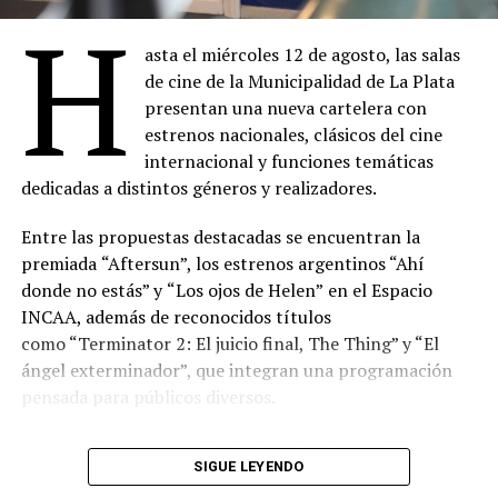
H
asta el miércoles 12 de agosto, las salas
de cine de la Municipalidad de La Plata
presentan una nueva cartelera con
estrenos nacionales, clásicos del cine
internacional y funciones temáticas
dedicadas a distintos géneros y realizadores.
Entre las propuestas destacadas se encuentran la
premiada
“Aftersun”, los estrenos argentinos “Ahí
donde no estás” y
“Los ojos de Helen”
en el Espacio
INCAA, además de reconocidos títulos
como “Terminator 2: El juicio final, The Thing” y “El
ángel exterminador”, que integran una programación
pensada para públicos diversos.
Además, la programación incluye funciones del Espacio
SIGUE LEYENDO
INCAA y de los ciclos “Misa Nocturna”, “Videódromo”,