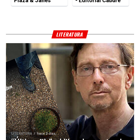
Plaza & Janes
- Editorial Caburé
LITERATURA
LITERATURA
hace 3 días,