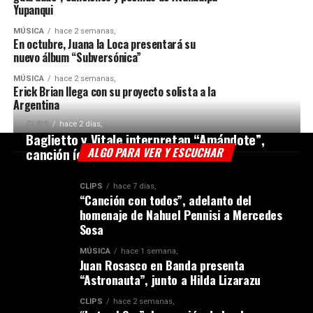
Yupanqui
MÚSICA
hace 2 semanas,
En octubre, Juana la Loca presentará su
nuevo álbum “Subversónica”
MÚSICA
hace 2 semanas,
Erick Brian llega con su proyecto solista a la
Argentina
CLIPS
hace 2 días,
Baglietto y Vitale interpretan “Amándote”,
canción ícono de Jaime Ross
ALGO PARA VER Y ESCUCHAR
CLIPS
hace 7 días,
“Canción con todos”, adelanto del
homenaje de Nahuel Pennisi a Mercedes
Sosa
MÚSICA
hace 1 semana,
Juan Rosasco en Banda presenta
“Astronauta”, junto a Hilda Lizarazu
CLIPS
hace 2 semanas,