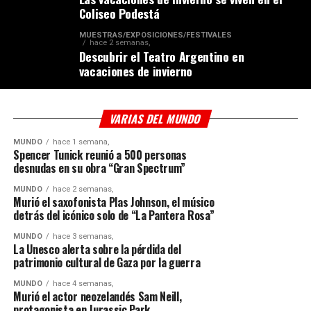
Coliseo Podestá
MUESTRAS/EXPOSICIONES/FESTIVALES
hace 2 semanas,
Descubrir el Teatro Argentino en
vacaciones de invierno
VARIAS DEL MUNDO
MUNDO
hace 1 semana,
Spencer Tunick reunió a 500 personas
desnudas en su obra “Gran Spectrum”
MUNDO
hace 2 semanas,
Murió el saxofonista Plas Johnson, el músico
detrás del icónico solo de “La Pantera Rosa”
MUNDO
hace 3 semanas,
La Unesco alerta sobre la pérdida del
patrimonio cultural de Gaza por la guerra
MUNDO
hace 4 semanas,
Murió el actor neozelandés Sam Neill,
protagonista en Jurassic Park