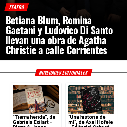
TEATRO
Betiana Blum, Romina
Gaetani y Ludovico Di Santo
llevan una obra de Agatha
Christie a calle Corrientes
NOVEDADES EDITORIALES
"Tierra herida", de
"Una historia de
Gabriela Exilart -
mí", de Axel Hofele