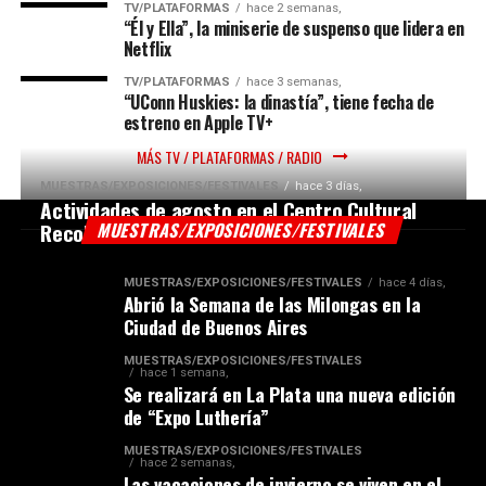
TV/PLATAFORMAS
hace 2 semanas,
“Él y Ella”, la miniserie de suspenso que lidera en
Netflix
TV/PLATAFORMAS
hace 3 semanas,
“UConn Huskies: la dinastía”, tiene fecha de
estreno en Apple TV+
MÁS TV / PLATAFORMAS / RADIO
MUESTRAS/EXPOSICIONES/FESTIVALES
hace 3 días,
Actividades de agosto en el Centro Cultural
Recoleta
MUESTRAS/EXPOSICIONES/FESTIVALES
MUESTRAS/EXPOSICIONES/FESTIVALES
hace 4 días,
Abrió la Semana de las Milongas en la
Ciudad de Buenos Aires
MUESTRAS/EXPOSICIONES/FESTIVALES
hace 1 semana,
Se realizará en La Plata una nueva edición
de “Expo Luthería”
MUESTRAS/EXPOSICIONES/FESTIVALES
hace 2 semanas,
Las vacaciones de invierno se viven en el