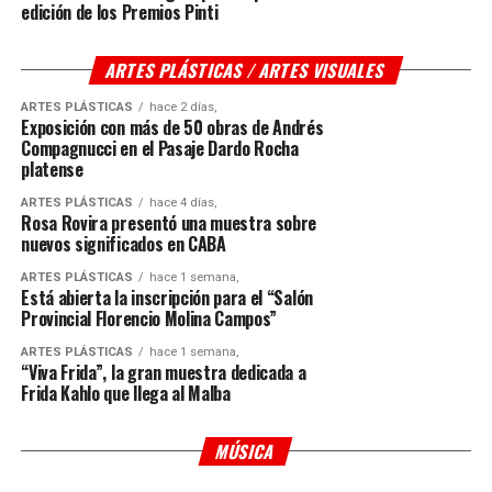
edición de los Premios Pinti
ARTES PLÁSTICAS / ARTES VISUALES
ARTES PLÁSTICAS
hace 2 días,
Exposición con más de 50 obras de Andrés
Compagnucci en el Pasaje Dardo Rocha
platense
ARTES PLÁSTICAS
hace 4 días,
Rosa Rovira presentó una muestra sobre
nuevos significados en CABA
ARTES PLÁSTICAS
hace 1 semana,
Está abierta la inscripción para el “Salón
Provincial Florencio Molina Campos”
ARTES PLÁSTICAS
hace 1 semana,
“Viva Frida”, la gran muestra dedicada a
Frida Kahlo que llega al Malba
MÚSICA
hace 2 días,
Todo listo para la edición 2026 del “Festival
MÚSICA
hace 4 días,
Llega el “Murgotan”, de la mano de Falta y
Café Vinilo”
MÚSICA
Resto en sus 45 años