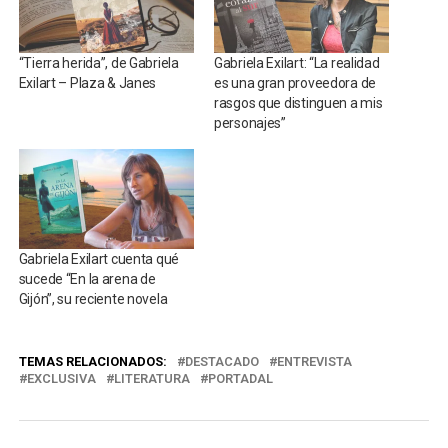
“Tierra herida”, de Gabriela
Gabriela Exilart: “La realidad
Exilart – Plaza & Janes
es una gran proveedora de
rasgos que distinguen a mis
personajes”
Gabriela Exilart cuenta qué
sucede “En la arena de
Gijón”, su reciente novela
TEMAS RELACIONADOS:
DESTACADO
ENTREVISTA
EXCLUSIVA
LITERATURA
PORTADAL