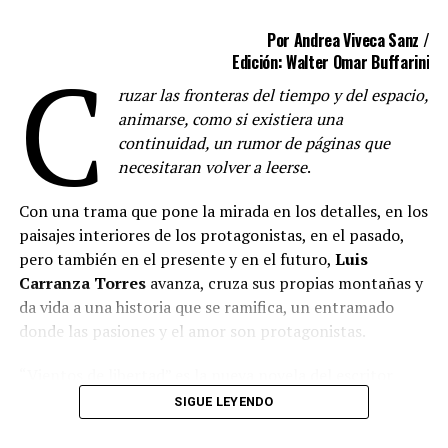
Por Andrea Viveca Sanz /
C
Edición: Walter Omar Buffarini
ruzar las fronteras del tiempo y del espacio,
animarse, como si existiera una
continuidad, un rumor de páginas que
necesitaran volver a leerse
.
Con una trama que pone la mirada en los detalles, en los
paisajes interiores de los protagonistas, en el pasado,
pero también en el presente y en el futuro,
Luis
Carranza Torres
avanza, cruza sus propias montañas y
da vida a una historia que se ramifica, un entramado
donde las pasiones y el amor son protagonistas.
“Vientos de libertad” es la nueva novela del escritor
cordobés, quien con sus letras lleva al lector a épocas de
SIGUE LEYENDO
la gesta sanmartiniana, para adentrarse en algo más de
lo que cuenta la historia.