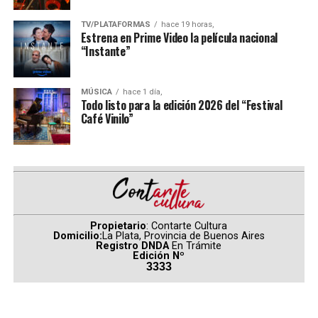
proteger su ciudad—un Spider-Man a tiempo completo
—, pero a medida que aumentan las exigencias sobre él,
En segundo lugar, se posicionó
Disney
concentrando el
TV/PLATAFORMAS
hace 19 horas,
Estrena en Prime Video la película nacional
la presión desencadena una evolución física que
47,32% del total de asistencia (466.936 espectadores),
“Instante”
amenaza su existencia, al mismo tiempo que un extraño
impulsada principalmente por el desempeño de “Toy
nuevo patrón de crímenes da lugar a una de las
Story 5” y “Moana”.
amenazas más poderosas a las que se ha enfrentado.
MÚSICA
hace 1 día,
Todo listo para la edición 2026 del “Festival
(
Fuente: Ultracine – Por Carina Rodríguez
)
Café Vinilo”
Los domingos
Comparte esto:
Propietario
: Contarte Cultura
Domicilio:
La Plata, Provincia de Buenos Aires
Registro DNDA
En Trámite
Edición Nº
3333