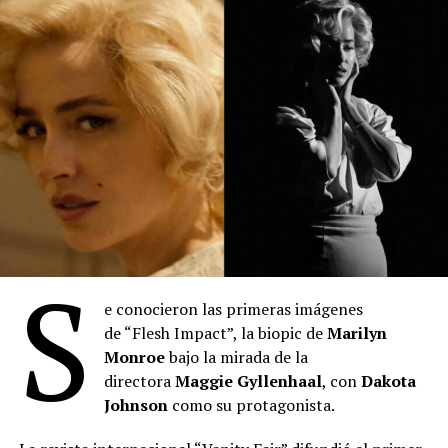
“Scary Movie: Terroríficamente incorrecta” y
“Backrooms”).
S
e conocieron las primeras imágenes
de “Flesh Impact”, la biopic de
Marilyn
“Toy Story 5”
: Se posicionó en el primer lugar del
Monroe
bajo la mirada de la
mes con 2.027.345 espectadores durante julio. La
directora
Maggie Gyllenhaal
, con
Dakota
película de Disney-Pixar acumula 3.613.307
Johnson
como su protagonista.
entradas desde su estreno el 18 de junio,
manteniéndose como el título más visto en lo que