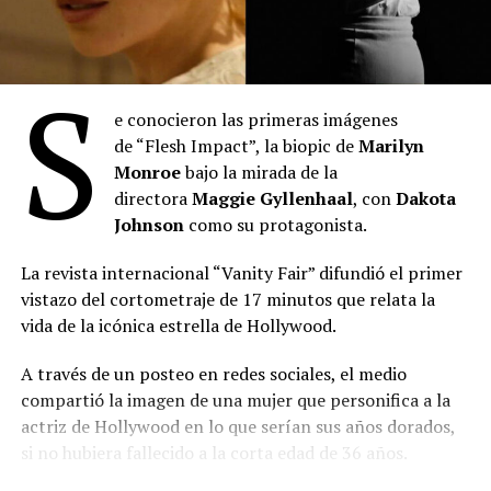
S
e conocieron las primeras imágenes
de “Flesh Impact”, la biopic de
Marilyn
“Toy Story 5”
: Se posicionó en el primer lugar del
Monroe
bajo la mirada de la
mes con 2.027.345 espectadores durante julio. La
directora
Maggie Gyllenhaal
, con
Dakota
película de Disney-Pixar acumula 3.613.307
Johnson
como su protagonista.
entradas desde su estreno el 18 de junio,
manteniéndose como el título más visto en lo que
La revista internacional “Vanity Fair” difundió el primer
va del año. Lideró el ranking semanal todo el mes
vistazo del cortometraje de 17 minutos que relata la
hasta el estreno de “Spider-Man: Un nuevo día”. Es
vida de la icónica estrella de Hollywood.
la película más taquillera de 2026.
“Minions & Monstruos”
: Se ubicó en el segundo
A través de un posteo en redes sociales, el medio
puesto con 989.908 entradas vendidas durante sus
compartió la imagen de una mujer que personifica a la
primeras semanas en cartel tras estrenarse el 2 de
actriz de Hollywood en lo que serían sus años dorados,
julio. Quedó lejos de la marca de sus predecesoras
si no hubiera fallecido a la corta edad de 36 años.
de la franquicia más exitosa en Argentina, que