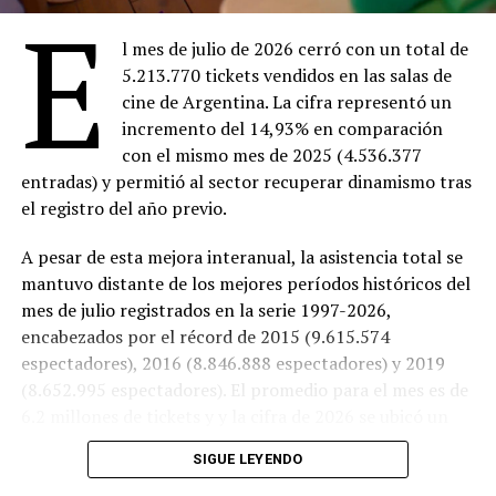
E
Domingo 9
18:00 –
Ahí donde no estás
(Entrada $4.000)
l mes de julio de 2026 cerró con un total de
20:00 –
Dios y el diablo en la tierra del sol
en 16
5.213.770 tickets vendidos en las salas de
mm ($Entrada 4.000)
cine de Argentina. La cifra representó un
incremento del 14,93% en comparación
Lunes 10
con el mismo mes de 2025 (4.536.377
18:30 –
Ahí donde no estás
(Entrada $4.000)
entradas) y permitió al sector recuperar dinamismo tras
20:30 –
Marcado para matar
(Entrada gratuita)
el registro del año previo.
Martes 11
18:30 –
Ahí donde no estás
(Entrada $4.000)
A pesar de esta mejora interanual, la asistencia total se
20:30 –
Trilogy of Terror
(Entrada $4.000)
mantuvo distante de los mejores períodos históricos del
mes de julio registrados en la serie 1997-2026,
Miércoles 12
encabezados por el récord de 2015 (9.615.574
18:30 –
Ahí donde no estás
($Entrada 4.000)
espectadores), 2016 (8.846.888 espectadores) y 2019
20:30 –
Aftersun
(Entrada $4.000)
(8.652.995 espectadores). El promedio para el mes es de
Cine EcoSelect
6.2 millones de tickets y y la cifra de 2026 se ubicó un
16% por debajo de ese número, en el puesto 24 sobre 31
SIGUE LEYENDO
registros desde 1997.
Viernes 7