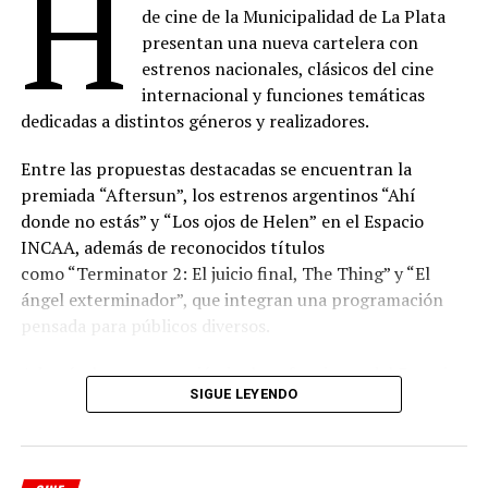
H
de cine de la Municipalidad de La Plata
presentan una nueva cartelera con
estrenos nacionales, clásicos del cine
internacional y funciones temáticas
dedicadas a distintos géneros y realizadores.
Entre las propuestas destacadas se encuentran la
premiada
“Aftersun”, los estrenos argentinos “Ahí
donde no estás” y
“Los ojos de Helen”
en el Espacio
INCAA, además de reconocidos títulos
como “Terminator 2: El juicio final, The Thing” y “El
ángel exterminador”, que integran una programación
pensada para públicos diversos.
Además, la programación incluye funciones del Espacio
SIGUE LEYENDO
INCAA y de los ciclos “Misa Nocturna”, “Videódromo”,
“Cinemecánica”, “Grandes Directores”, “Cable Pirata”,
“Cine y Cuarentena”, “Cineclub”, “Freakshow”,
“Proyecciones Terrestres” y “Cinefilia”, conformando