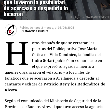
que tuvieron la posibilidad
de acercase a despedirlo lo
hicieron”
PH: Agencia NA/DANIEL VIDES
Publicado
hace 2 meses,
el
08/06/2026
Por
Contarte Cultura
H
oras después de que se cerraran las
puertas del Polideportivo José María
Gatica en Villa Domínico, la familia del
Indio Solari
publicó un comunicado en
el que expresó su agradecimiento a
quienes organizaron el velatorio y a los miles de
fanáticos que se acercaron a Avellaneda a despedir al
cantante y exlíder de
Patricio Rey y los Redonditos de
Ricota
.
Según el comunicado del Ministerio de Seguridad de la
Provincia de Buenos Aires al que tuvo acceso la agencia