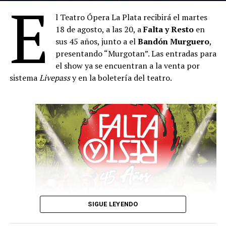
E
Manuela Argüello y Sebastián Gangi (interpretan la
obra de Hilda Herrera)
l Teatro Ópera La Plata recibirá el martes
18 de agosto, a las 20, a
Falta y Resto
en
Sábado 26 de septiembre – a las 21
sus 45 años, junto a el
Bandón Murguero
,
Vuela Chiringa (Torricelli – Juan Bennazar –
presentando “Murgotan”. Las entradas para
Trosman – Chiappero – Álvarez)
el show ya se encuentran a la venta por
Domingo 27 de septiembre – a las
20
sistema
Livepass
y en la boletería del teatro.
Nuevo Ciclo de Música Clásica – Elias Gurevich
Jueves 1 de octubre – a las
21
Locoto (Ale Franov – Facundo Guevara – Franco
Fontanarrosa)
Viernes 2 de octubre – a las
21
Ernesto Snajer
Sábado 3 de octubre – a las
21
Guillo Espel Cuarteto – Cierre del festival
SIGUE LEYENDO