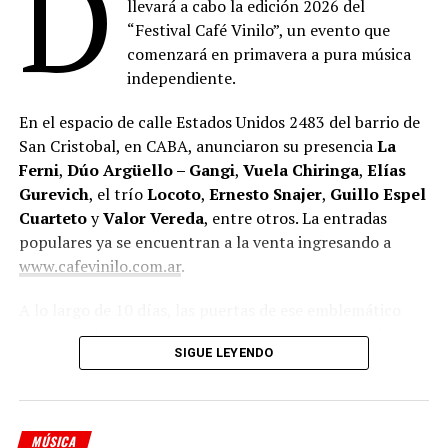
D
llevará a cabo la edición 2026 del
“Festival Café Vinilo”, un evento que
comenzará en primavera a pura música
independiente.
En el espacio de calle Estados Unidos 2483 del barrio de
San Cristobal, en CABA, anunciaron su presencia
La
Ferni
,
Dúo Argüello – Gangi
,
Vuela Chiringa
,
Elías
Gurevich
, el trío
Locoto
,
Ernesto Snajer
,
Guillo Espel
Cuarteto
y
Valor Vereda
, entre otros. La entradas
populares ya se encuentran a la venta ingresando a
www.cafevinilo.com.ar
.
A lo largo de 10 días, las puertas de ese emblemático
espacio cultural porteño estarán abiertas para celebrar
SIGUE LEYENDO
un año más de vida, haciendo partícipe a la comunidad
que los viene acompañando.
Tras haber cumplido cuatro años en la nueva sede
MÚSICA