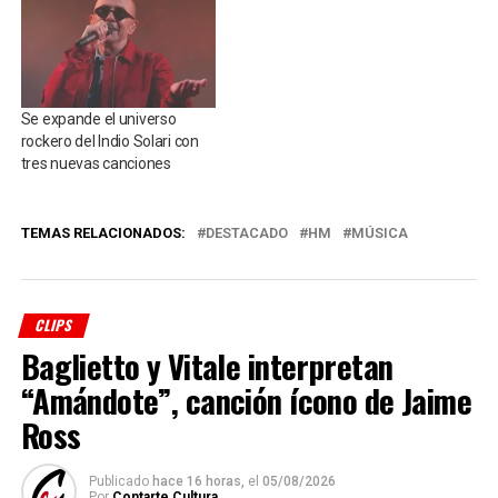
Se expande el universo
rockero del Indio Solari con
tres nuevas canciones
TEMAS RELACIONADOS:
DESTACADO
HM
MÚSICA
CLIPS
Baglietto y Vitale interpretan
“Amándote”, canción ícono de Jaime
Ross
Publicado
hace 16 horas,
el
05/08/2026
Por
Contarte Cultura