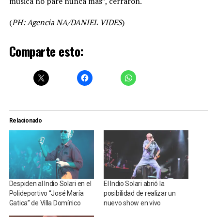
música no pare nunca más”, cerraron.
(
PH: Agencia NA/DANIEL VIDES
)
Comparte esto:
Relacionado
Despiden al Indio Solari en el
El Indio Solari abrió la
Polideportivo “José María
posibilidad de realizar un
Gatica” de Villa Domínico
nuevo show en vivo