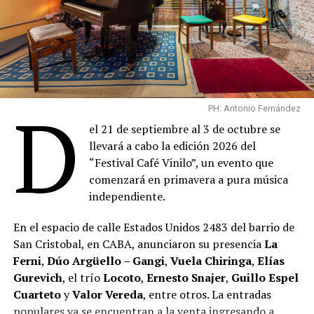
D
PH: Antonio Fernández
el 21 de septiembre al 3 de octubre se
llevará a cabo la edición 2026 del
“Festival Café Vinilo”, un evento que
comenzará en primavera a pura música
independiente.
En el espacio de calle Estados Unidos 2483 del barrio de
San Cristobal, en CABA, anunciaron su presencia
La
Ferni
,
Dúo Argüello – Gangi
,
Vuela Chiringa
,
Elías
Gurevich
, el trío
Locoto
,
Ernesto Snajer
,
Guillo Espel
Cuarteto
y
Valor Vereda
, entre otros. La entradas
populares ya se encuentran a la venta ingresando a