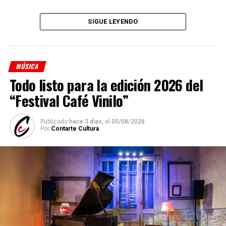
Denise Sciammarella
(investigación y voz)
SIGUE LEYENDO
Shino Ohnaga
(piano y arreglos)
Cindy Harcha
(bandoneón y arreglos)
MÚSICA
Geraldina Carnicina
(contrabajo)
Todo listo para la edición 2026 del
Mariana Atamas
(violín)
“Festival Café Vinilo”
(
Fuente: Medioshábiles Comunicación
)
Publicado
hace 3 días,
el
05/08/2026
Comparte esto:
Por
Contarte Cultura