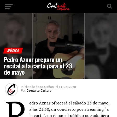
MÚSICA
Pedro Aznar prepara un
recital a la carta para el 23
de mayo
Publicado
hace 6 años,
el
11/05/2020
Por
Contarte Cultura
P
edro Aznar ofrecerá el sábado 23 de mayo,
a las 21.30, un concierto por streaming “a
la carta”, en el que el público que adquiera