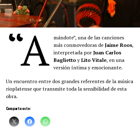
“
Denise
describe los pigmentos cuyos nombres se
mezclan con las proas de los barcos del puerto, también
“A
está pintando, con la música, con la voz. Hay algo de la
pintura que empieza a teñir las palabras que
Denise
mándote”, una de las canciones
canta. Un cruce raro de oficios, maravilloso”, sostuvo el
más conmovedoras de
Jaime Roos
,
artista plástico
Daniel Santoro
.
interpretada por
Juan Carlos
Baglietto
y
Lito Vitale
, en una
versión íntima y emocionante.
Un encuentro entre dos grandes referentes de la música
rioplatense que transmite toda la sensibilidad de esta
obra.
Comparte esto:
Sciammarella Tango
está compuesta por: