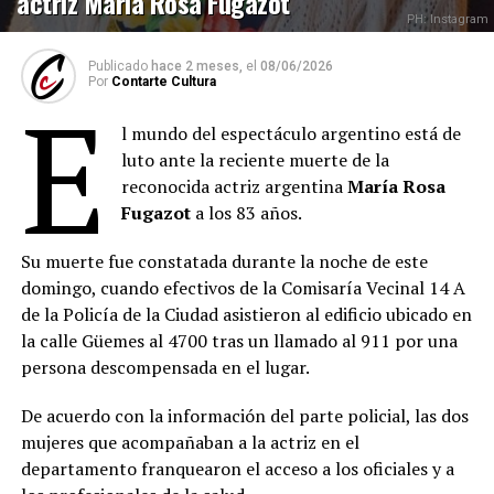
actriz María Rosa Fugazot
PH: Instagram
Publicado
hace 2 meses,
el
08/06/2026
Por
Contarte Cultura
E
l mundo del espectáculo argentino está de
luto ante la reciente muerte de la
reconocida actriz argentina
María Rosa
Fugazot
a los 83 años.
Su muerte fue constatada durante la noche de este
domingo, cuando efectivos de la Comisaría Vecinal 14 A
de la Policía de la Ciudad asistieron al edificio ubicado en
la calle Güemes al 4700 tras un llamado al 911 por una
persona descompensada en el lugar.
De acuerdo con la información del parte policial, las dos
mujeres que acompañaban a la actriz en el
departamento franquearon el acceso a los oficiales y a