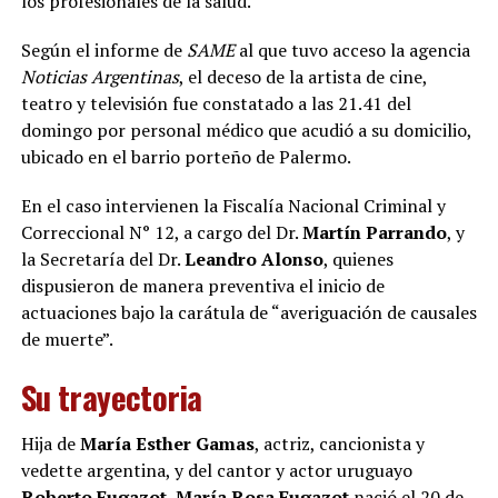
los profesionales de la salud.
Según el informe de
SAME
al que tuvo acceso la agencia
Noticias Argentinas
, el deceso de la artista de cine,
teatro y televisión fue constatado a las 21.41 del
domingo por personal médico que acudió a su domicilio,
ubicado en el barrio porteño de Palermo.
En el caso intervienen la Fiscalía Nacional Criminal y
Correccional N° 12, a cargo del Dr.
Martín Parrando
, y
la Secretaría del Dr.
Leandro Alonso
, quienes
dispusieron de manera preventiva el inicio de
actuaciones bajo la carátula de “averiguación de causales
de muerte”.
Su trayectoria
Hija de
María Esther Gamas
, actriz, cancionista y
vedette argentina, y del cantor y actor uruguayo
Roberto Fugazot
,
María Rosa Fugazot
nació el 20 de