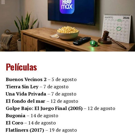
capaz de cambiarlo todo.
Sin plantear un discurso político, “Instante” propone
una mirada íntima sobre una realidad que hoy vuelve a
estar en agenda. La película invita a reflexionar sobre el
impacto humano de la enfermedad, la importancia del
acompañamiento y la esperanza que puede surgir aun
en los escenarios más adversos.
Películas
En un contexto en el que miles de pacientes y sus
familias expresan preocupación por el acceso a
Buenos Vecinos 2
– 5 de agosto
tratamientos y medicamentos, el estreno adquiere una
Tierra Sin Ley
– 7 de agosto
resonancia especial: detrás de cada diagnóstico existen
Una Vida Privada
– 7 de agosto
historias de amor, de miedo, de fortaleza y de personas
El fondo del mar
– 12 de agosto
que luchan por seguir viviendo.
Golpe Bajo: El Juego Final (2005)
– 12 de agosto
Bugonia
– 14 de agosto
El Coro
– 14 de agosto
Flatliners (2017)
– 19 de agosto