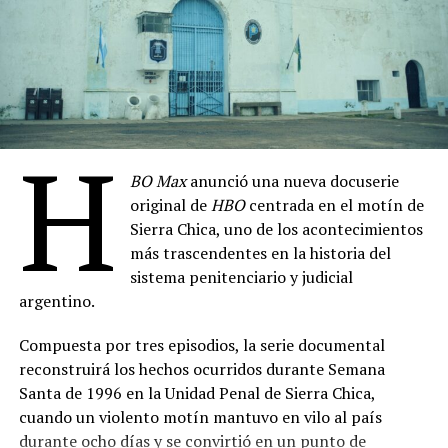
Elenco principal: Manuela Viale, Pablo Yotich, Magui
Primera Ministra
– 4 de agosto
Bravi, Alejandro Fiore
Monstruos de Dios
– 6 de agosto
Elenco: Juan Paya, Gabriel Almirón, Luly Drozdek,
Peter Frederiksen: Anatomía de un Monstruo
–
Selene Moscardi, Mosquito Sancineto, Nazareno
7 de agosto
Laborato, Griselda Rappi, Belén Tassi, Charly Issa,
H
Hard Knocks: Campo de Entrenamiento con los
Agustín Salas
BO Max
anunció una nueva docuserie
Seattle Seahawks, Temporada 21
– 8 de agosto
Dirección de fotografía: Davin Bog
original de
HBO
centrada en el motín de
Casada con El Chapo: Emma Coronel Habla
– 11
Dirección de arte: Lucas Pérez
Sierra Chica, uno de los acontecimientos
de agosto
más trascendentes en la historia del
Montaje: Ramiro Romero
La Esclava Sexual
– 14 de agosto
sistema penitenciario y judicial
Música: Marcelo Bormida, Valenti Liendo
argentino.
Conan O’Brien de Visita, Temporada 3
– 21 de
Sonido: Germán Surace
agosto
Compuesta por tres episodios, la serie documental
Producción ejecutiva: Hugo Armoa, Magui Bravi,
Guerra de Bandas: Oslo
– 28 de agosto
reconstruirá los hechos ocurridos durante Semana
Manuela Viale, Pablo Yotich, Alejandro Fiore
Santa de 1996 en la Unidad Penal de Sierra Chica,
(
Fuente: televison.com.ar
)
cuando un violento motín mantuvo en vilo al país
Prensa: Kevin Melgar
durante ocho días y se convirtió en un punto de
Comparte esto: