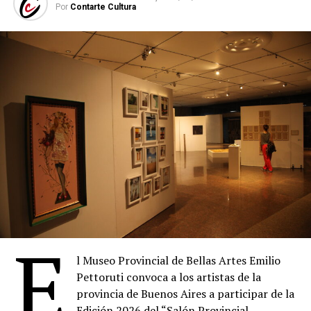
Por
Contarte Cultura
La exposición puede visitarse de lunes a viernes, de 10 a
15, hasta mediados de septiembre en la icónica “caja de
cristal” de la Casa Matriz del Banco Ciudad ubicada en
Florida 302, en el microcentro porteño.
Todas las obras están disponibles en el catálogo de la
tienda de arte online.
Quién es Rosa Rovira
Rosa Rovira nació en Quilmes, provincia de Buenos Aires.
Es dibujante, pintora, docente y escritora, y egresó de la
Facultad de Filosofía y Letras de la Universidad de
Buenos Aires. Es miembro de la Sociedad Argentina de
E
Artistas Plásticos, de la Asociación Estímulo de Bellas
l Museo Provincial de Bellas Artes Emilio
Artes y de asociaciones de artistas visuales de Noruega y
Pettoruti convoca a los artistas de la
Barcelona.
provincia de Buenos Aires a participar de la
Desde la década de 1980 participa en salones
Edición 2026 del “Salón Provincial