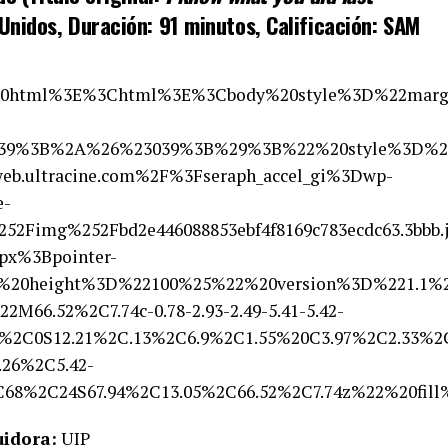
 Unidos, Duración: 91 minutos, Calificación: SAM
20html%3E%3Chtml%3E%3Cbody%20style%3D%22marg
%3B%2A%26%23039%3B%29%3B%22%20style%3D%22cur
b.ultracine.com%2F%3Fseraph_accel_gi%3Dwp-
e-
%252Fimg%252Fbd2e446088853ebf4f8169c783ecdc63.
px%3Bpointer-
%20height%3D%22100%25%22%20version%3D%221.1%
M66.52%2C7.74c-0.78-2.93-2.49-5.41-5.42-
%2C0S12.21%2C.13%2C6.9%2C1.55%20C3.97%2C2.33%2C
3.26%2C5.42-
%2C68%2C24S67.94%2C13.05%2C66.52%2C7.74z%22%
uidora:
UIP