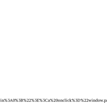
in%3A0%3B%22%3E%3Ca%20onclick%3D%22window.par