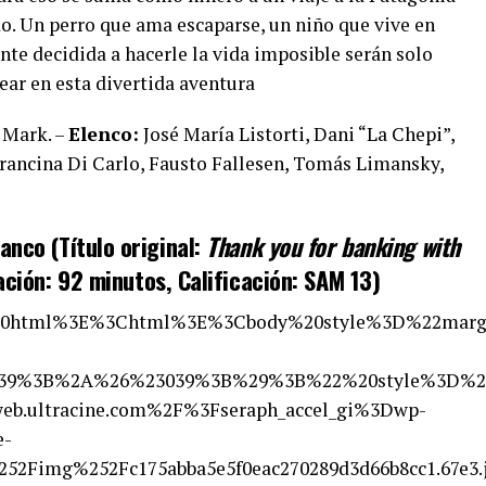
. Un perro que ama escaparse, un niño que vive en
te decidida a hacerle la vida imposible serán solo
ear en esta divertida aventura
 Mark. –
Elenco:
José María Listorti, Dani “La Chepi”,
 Francina Di Carlo, Fausto Fallesen, Tomás Limansky,
anco (Título original:
Thank you for banking with
ación: 92 minutos, Calificación: SAM 13)
20html%3E%3Chtml%3E%3Cbody%20style%3D%22marg
%3B%2A%26%23039%3B%29%3B%22%20style%3D%22cur
b.ultracine.com%2F%3Fseraph_accel_gi%3Dwp-
e-
%252Fimg%252Fc175abba5e5f0eac270289d3d66b8cc1