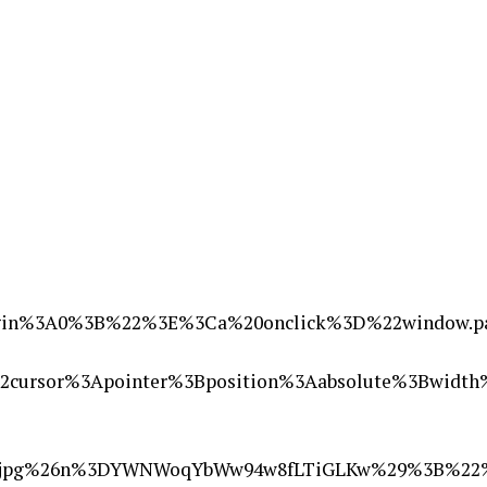
in%3A0%3B%22%3E%3Ca%20onclick%3D%22window.par
sor%3Apointer%3Bposition%3Aabsolute%3Bwidth%
.67e3.jpg%26n%3DYWNWoqYbWw94w8fLTiGLKw%29%3B%