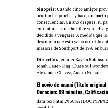
Sinopsis:
Cuando cinco amigos provo
ocultan las pruebas y hacen un pacto 
consecuencias. Un año después, su pa
enfrentarse a una horrible verdad: al
decidido a vengarse. A medida que lo
descubren que esto ya ha ocurrido ant
masacre de Southport de 1997 en busc
Dirección:
Jennifer Kaytin Robinson
Jonah Hauer-King, Chase Sui Wonders, 
Alexander Chavez, Austin Nichols.
El novio de mamá (Título original
Duración: 99 minutos, Calificació
data:text/html,%3C%21DOCTYPE%
accel-lzl-