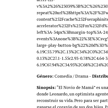
v%3A2%26%23039%3B%2C%26%23039
repeat%20url%28https%3A%2F%2Fwe
content%252Fcache%252Fseraphinit
accelerator%252Fs%252Fm%252Fd
left%3A-34px%3Bmargin-top%3A-24
events%3Anone%3B%22%3E%3Csvg
large-play-button-bg%22%20d%3D%22
6.19C55.79%2C.13%2C34%2C0%2C34
0.13%2C27.1-1.55c2.93-0.78%2C4.64-
6.19C67.94%2C34.95%2C68%2C24
Género:
Comedia / Drama –
Distrib
Sinopsis:
“El Novio de Mamá” es una 
donde Leonardo, un optimista agente 
reconstruir su vida. Pero para ser part
ganarse el corazón de sus dos hijos. 