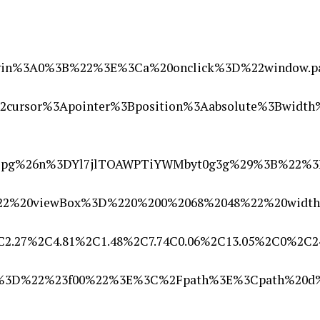
in%3A0%3B%22%3E%3Ca%20onclick%3D%22window.par
sor%3Apointer%3Bposition%3Aabsolute%3Bwidth%
3bbb.jpg%26n%3DYl7jlTOAWPTiYWMbyt0g3g%29%3B%2
22%20viewBox%3D%220%200%2068%2048%22%20widt
2.27%2C4.81%2C1.48%2C7.74C0.06%2C13.05%2C0%2C2
20fill%3D%22%23f00%22%3E%3C%2Fpath%3E%3Cpat