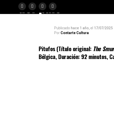
del país
Publicado
hace 1 año,
el
17/07/2025
Por
Contarte Cultura
Pitufos (Título original:
The Smur
Bélgica, Duración: 92 minutos, Ca