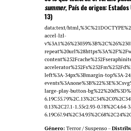
summer
, País de origen: Estados
13)
data:text/html,%3C%21DOCTYPE%
accel-lzl-
v%3A1%26%23039%3B%2C%26%23039
repeat%20url%28https%3A%2F%2Fwe
content%252Fcache%252Fseraphinit
accelerator%252Fs%252Fm%252Fd
left%3A-34px%3Bmargin-top%3A-24
events%3Anone%3B%22%3E%3Csvg
large-play-button-bg%22%20d%3D%22
6.19C55.79%2C.13%2C34%2C0%2C34
0.13%2C27.1-1.55c2.93-0.78%2C4.64-
6.19C67.94%2C34.95%2C68%2C24
Género:
Terror / Suspenso –
Distrib