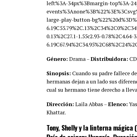
left%3A-34px%3Bmargin-top%3A-24
events%3Anone%3B%22%3E%3Csvg
large-play-button-bg%22%20d%3D%22
6.19C55.79%2C.13%2C34%2C0%2C34
0.13%2C27.1-1.55c2.93-0.78%2C4.64-
6.19C67.94%2C34.95%2C68%2C24
Género:
Drama –
Distribuidora:
CDI
Sinopsis:
Cuando su padre fallece de
hermanas dejan a un lado sus diferenc
cual su hermano tiene derecho a lleva
Dirección:
Laila Abbas –
Elenco:
Yas
Khattar.
Tony, Shelly y la linterna mágica (
País de origen: Hungría, Duración