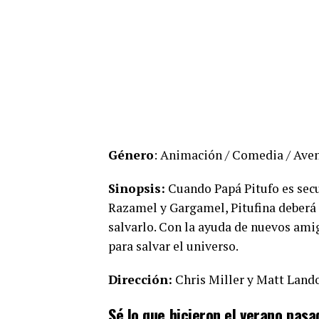
Género
: Animación / Comedia / Ave
Sinopsis:
Cuando Papá Pitufo es sec
Razamel y Gargamel, Pitufina deberá 
salvarlo. Con la ayuda de nuevos amig
para salvar el universo.
Dirección:
Chris Miller y Matt Land
Sé lo que hicieron el verano pasad