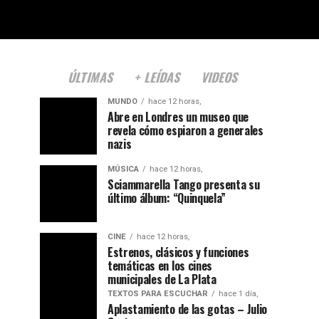
ÚLTIMAS
+ LEÍDAS
VIDEOS
MUNDO
hace 12 horas,
Abre en Londres un museo que
revela cómo espiaron a generales
nazis
MÚSICA
hace 12 horas,
Sciammarella Tango presenta su
último álbum: “Quinquela”
CINE
hace 12 horas,
Estrenos, clásicos y funciones
temáticas en los cines
municipales de La Plata
TEXTOS PARA ESCUCHAR
hace 1 día,
Aplastamiento de las gotas – Julio