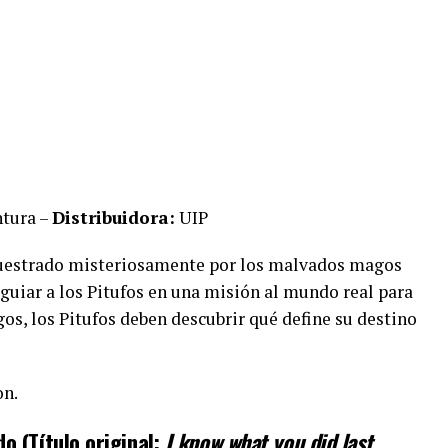
ntura –
Distribuidora:
UIP
uestrado misteriosamente por los malvados magos
guiar a los Pitufos en una misión al mundo real para
os, los Pitufos deben descubrir qué define su destino
on.
o (Título original:
I know what you did last