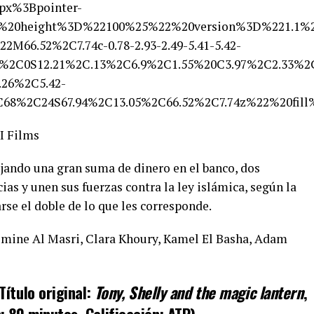
px%3Bpointer-
%20height%3D%22100%25%22%20version%3D%221.1%
M66.52%2C7.74c-0.78-2.93-2.49-5.41-5.42-
%2C0S12.21%2C.13%2C6.9%2C1.55%20C3.97%2C2.33%2C
3.26%2C5.42-
%2C68%2C24S67.94%2C13.05%2C66.52%2C7.74z%22%
 Films
jando una gran suma de dinero en el banco, dos
ias y unen sus fuerzas contra la ley islámica, según la
rse el doble de lo que les corresponde.
mine Al Masri, Clara Khoury, Kamel El Basha, Adam
Título original:
Tony, Shelly and the magic lantern
,
: 80 minutos, Calificación: ATP)