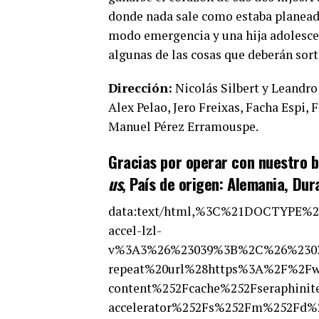
donde nada sale como estaba planeado
modo emergencia y una hija adolescen
algunas de las cosas que deberán sort
Dirección:
Nicolás Silbert y Leandro
Alex Pelao, Jero Freixas, Facha Espi,
Manuel Pérez Erramouspe.
Gracias por operar con nuestro b
us
, País de origen: Alemania, Dur
data:text/html,%3C%21DOCTYPE%
accel-lzl-
v%3A3%26%23039%3B%2C%26%23039
repeat%20url%28https%3A%2F%2Fwe
content%252Fcache%252Fseraphinit
accelerator%252Fs%252Fm%252Fd