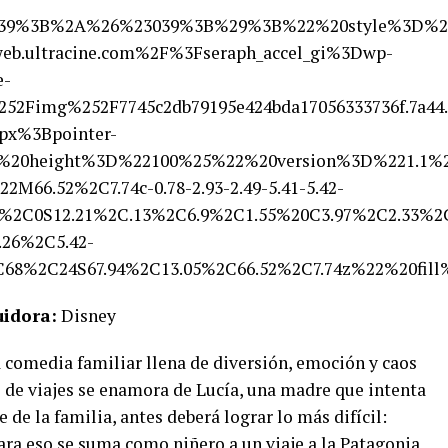
%3B%2A%26%23039%3B%29%3B%22%20style%3D%22cur
b.ultracine.com%2F%3Fseraph_accel_gi%3Dwp-
e-
%252Fimg%252F7745c2db79195e424bda17056333736f
px%3Bpointer-
%20height%3D%22100%25%22%20version%3D%221.1%
M66.52%2C7.74c-0.78-2.93-2.49-5.41-5.42-
%2C0S12.21%2C.13%2C6.9%2C1.55%20C3.97%2C2.33%2C
3.26%2C5.42-
%2C68%2C24S67.94%2C13.05%2C66.52%2C7.74z%22%
uidora:
Disney
comedia familiar llena de diversión, emoción y caos
de viajes se enamora de Lucía, una madre que intenta
e de la familia, antes deberá lograr lo más difícil:
Para eso se suma como niñero a un viaje a la Patagonia