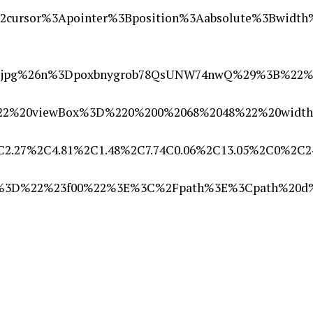
sor%3Apointer%3Bposition%3Aabsolute%3Bwidth%
.7a44.jpg%26n%3Dpoxbnygrob78QsUNW74nwQ%29%3B%
22%20viewBox%3D%220%200%2068%2048%22%20widt
2.27%2C4.81%2C1.48%2C7.74C0.06%2C13.05%2C0%2C2
20fill%3D%22%23f00%22%3E%3C%2Fpath%3E%3Cpat