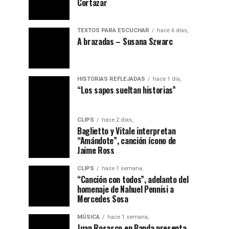
Cortazar
TEXTOS PARA ESCUCHAR
hace 6 días,
A brazadas – Susana Szwarc
HISTORIAS REFLEJADAS
hace 1 día,
“ Los sapos sueltan historias”
CLIPS
hace 2 días,
Baglietto y Vitale interpretan
“Amándote”, canción ícono de
Jaime Ross
CLIPS
hace 1 semana,
“Canción con todos”, adelanto del
homenaje de Nahuel Pennisi a
Mercedes Sosa
MÚSICA
hace 1 semana,
Juan Rosasco en Banda presenta