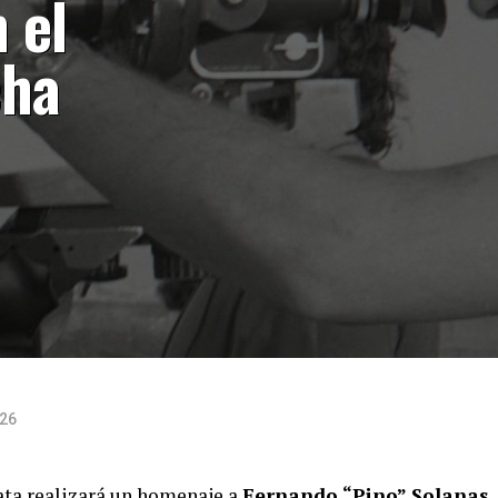
 el
cha
026
ata realizará un homenaje a
Fernando “Pino” Solanas