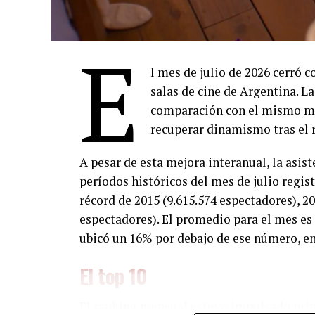
E
l mes de julio de 2026 cerró c
salas de cine de Argentina. L
comparación con el mismo mes
recuperar dinamismo tras el r
A pesar de esta mejora interanual, la asis
períodos históricos del mes de julio regis
récord de 2015 (9.615.574 espectadores), 20
espectadores). El promedio para el mes es d
ubicó un 16% por debajo de ese número, en 
El top 10
El ranking mensual estuvo impulsado prin