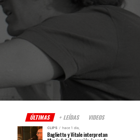
ÚLTIMAS
+ LEÍDAS
VIDEOS
CLIPS
hace 1 día,
Baglietto y Vitale interpretan