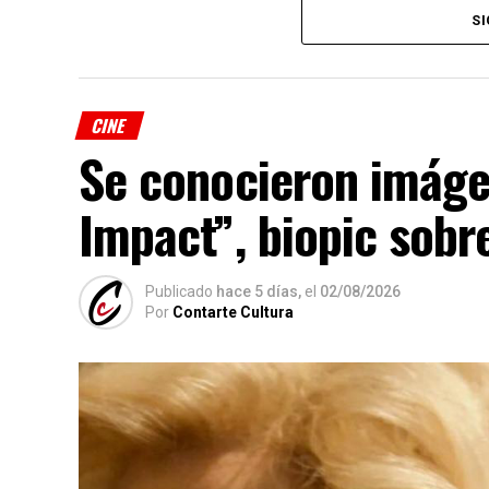
familiares como “Toy Story”, “Minions”, 
SI
Dentro de la oferta dirigida a los adultos,
puesto, aunque 4 películas de terror cont
CINE
top 5 (“Obsesión”, “Evil Dead: En llamas”,
Se conocieron imágen
“Backrooms”).
Impact”, biopic sob
Publicado
hace 5 días,
el
02/08/2026
Por
Contarte Cultura