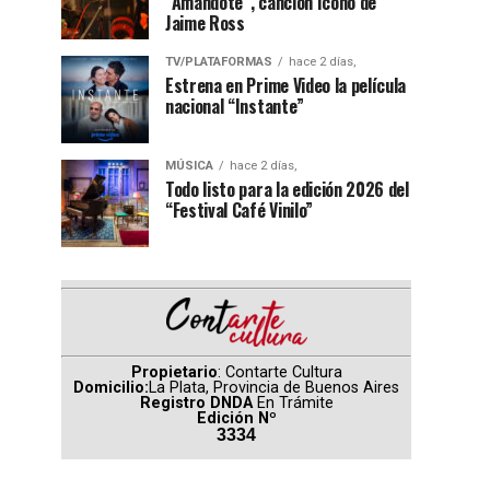
“Amándote”, canción ícono de
Jaime Ross
TV/PLATAFORMAS
hace 2 días,
Estrena en Prime Video la película
nacional “Instante”
MÚSICA
hace 2 días,
Todo listo para la edición 2026 del
“Festival Café Vinilo”
Propietario
: Contarte Cultura
Domicilio:
La Plata, Provincia de Buenos Aires
Registro DNDA
En Trámite
Edición Nº
3334