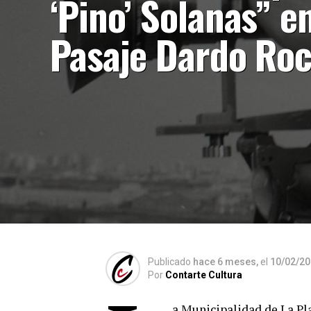
‘Pino’ Solanas” en
Pasaje Dardo Ro
Publicado
hace 6 meses,
el
10/02/2
Por
Contarte Cultura
a Municipalidad de La Pl