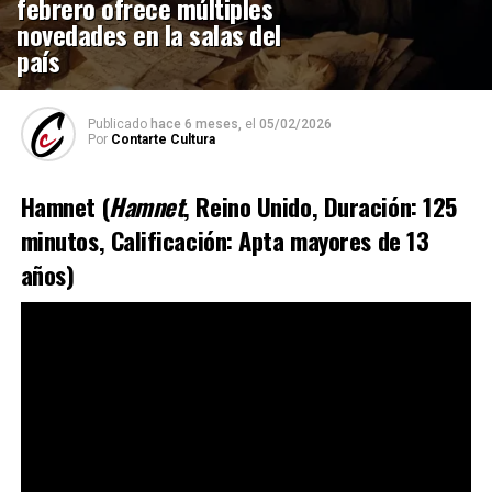
febrero ofrece múltiples
novedades en la salas del
país
Publicado
hace 6 meses,
el
05/02/2026
Por
Contarte Cultura
Hamnet (
Hamnet
, Reino Unido, Duración: 125
minutos, Calificación: Apta mayores de 13
años)