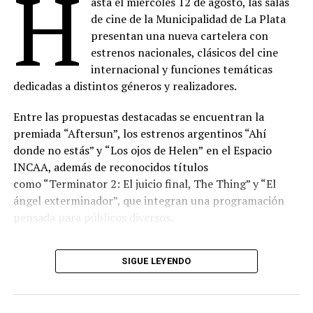
H
asta el miércoles 12 de agosto, las salas
de cine de la Municipalidad de La Plata
presentan una nueva cartelera con
estrenos nacionales, clásicos del cine
internacional y funciones temáticas
dedicadas a distintos géneros y realizadores.
Entre las propuestas destacadas se encuentran la
premiada
“Aftersun”, los estrenos argentinos “Ahí
donde no estás” y
“Los ojos de Helen”
en el Espacio
INCAA, además de reconocidos títulos
como “Terminator 2: El juicio final, The Thing” y “El
ángel exterminador”, que integran una programación
pensada para públicos diversos.
Además, la programación incluye funciones del Espacio
SIGUE LEYENDO
INCAA y de los ciclos “Misa Nocturna”, “Videódromo”,
“Cinemecánica”, “Grandes Directores”, “Cable Pirata”,
“Cine y Cuarentena”, “Cineclub”, “Freakshow”,