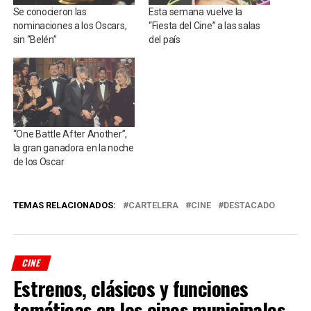
Se conocieron las
Esta semana vuelve la
nominaciones a los Oscars,
“Fiesta del Cine” a las salas
sin “Belén”
del país
“One Battle After Another”,
la gran ganadora en la noche
de los Oscar
TEMAS RELACIONADOS:
CARTELERA
CINE
DESTACADO
CINE
Estrenos, clásicos y funciones
temáticas en los cines municipales