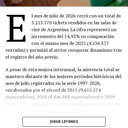
E
Domingo 9
18:00 –
Ahí donde no estás
(Entrada $4.000)
l mes de julio de 2026 cerró con un total de
20:00 –
Dios y el diablo en la tierra del sol
en 16
5.213.770 tickets vendidos en las salas de
mm ($Entrada 4.000)
cine de Argentina. La cifra representó un
incremento del 14,93% en comparación
Lunes 10
con el mismo mes de 2025 (4.536.377
18:30 –
Ahí donde no estás
(Entrada $4.000)
entradas) y permitió al sector recuperar dinamismo tras
20:30 –
Marcado para matar
(Entrada gratuita)
el registro del año previo.
Martes 11
18:30 –
Ahí donde no estás
(Entrada $4.000)
A pesar de esta mejora interanual, la asistencia total se
20:30 –
Trilogy of Terror
(Entrada $4.000)
mantuvo distante de los mejores períodos históricos del
mes de julio registrados en la serie 1997-2026,
Miércoles 12
encabezados por el récord de 2015 (9.615.574
18:30 –
Ahí donde no estás
($Entrada 4.000)
espectadores), 2016 (8.846.888 espectadores) y 2019
20:30 –
Aftersun
(Entrada $4.000)
(8.652.995 espectadores). El promedio para el mes es de
Cine EcoSelect
6.2 millones de tickets y y la cifra de 2026 se ubicó un
16% por debajo de ese número, en el puesto 24 sobre 31
SIGUE LEYENDO
registros desde 1997.
Viernes 7