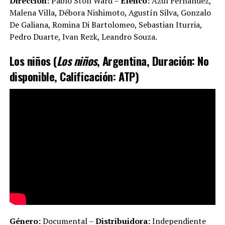
Dirección:
Pablo Stoll Ward –
Elenco:
Azul Fernandez,
Malena Villa, Débora Nishimoto, Agustín Silva, Gonzalo
De Galiana, Romina Di Bartolomeo, Sebastian Iturria,
Pedro Duarte, Ivan Rezk, Leandro Souza.
Los niños (
Los niños
, Argentina, Duración: No
disponible, Calificación: ATP)
Género:
Documental –
Distribuidora:
Independiente