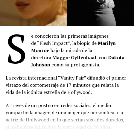
S
e conocieron las primeras imágenes
de “Flesh Impact”, la biopic de
Marilyn
“Toy Story 5”
: Se posicionó en el primer lugar del
Monroe
bajo la mirada de la
mes con 2.027.345 espectadores durante julio. La
directora
Maggie Gyllenhaal
, con
Dakota
película de Disney-Pixar acumula 3.613.307
Johnson
como su protagonista.
entradas desde su estreno el 18 de junio,
manteniéndose como el título más visto en lo que
La revista internacional “Vanity Fair” difundió el primer
va del año. Lideró el ranking semanal todo el mes
vistazo del cortometraje de 17 minutos que relata la
hasta el estreno de “Spider-Man: Un nuevo día”. Es
vida de la icónica estrella de Hollywood.
la película más taquillera de 2026.
“Minions & Monstruos”
: Se ubicó en el segundo
A través de un posteo en redes sociales, el medio
puesto con 989.908 entradas vendidas durante sus
compartió la imagen de una mujer que personifica a la
primeras semanas en cartel tras estrenarse el 2 de
actriz de Hollywood en lo que serían sus años dorados,
julio. Quedó lejos de la marca de sus predecesoras
si no hubiera fallecido a la corta edad de 36 años.
de la franquicia más exitosa en Argentina, que