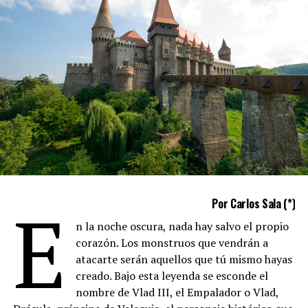
programa “La hora del Gobernador”, constituyendo un
puente directo entre el Estado y el pueblo bonaerense.
Bajo la gestión del gobernador
Axel Kicillof
y con la
dirección de
Marcelo Figueras
,
Radio Provincia
renovó
su programación, mejoró sus instalaciones y actualizó su
estructura organizacional, para potenciar su vigencia
acorde a los nuevos tiempos.
Desde los distintos programa se invita a los oyentes y
amigos de la radio a sumarse a los festejos.
Comparte esto:
E
Por Carlos Sala (*)
n la noche oscura, nada hay salvo el propio
corazón. Los monstruos que vendrán a
atacarte serán aquellos que tú mismo hayas
creado. Bajo esta leyenda se esconde el
nombre de Vlad III, el Empalador o Vlad,