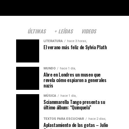
ÚLTIMAS
+ LEÍDAS
VIDEOS
LITERATURA
hace 3 horas,
El verano más feliz de Sylvia Plath
MUNDO
hace 1 día,
Abre en Londres un museo que
revela cómo espiaron a generales
nazis
MÚSICA
hace 1 día,
Sciammarella Tango presenta su
último álbum: “Quinquela”
TEXTOS PARA ESCUCHAR
hace 2 días,
Aplastamiento de las gotas – Julio