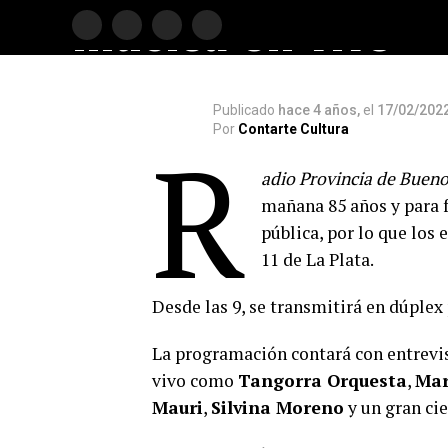
música en vivo
Publicado
hace 4 años,
el
17/02/202
Por
Contarte Cultura
R
adio Provincia de Bueno
mañana 85 años y para f
pública, por lo que los 
11 de La Plata.
Desde las 9, se transmitirá en dúplex
La programación contará con entrevis
vivo como
Tangorra Orquesta
,
Mar
Mauri
,
Silvina Moreno
y un gran cie