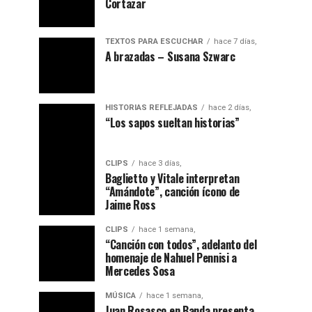
Cortazar
TEXTOS PARA ESCUCHAR
hace 7 días,
A brazadas – Susana Szwarc
HISTORIAS REFLEJADAS
hace 2 días,
“ Los sapos sueltan historias”
CLIPS
hace 3 días,
Baglietto y Vitale interpretan
“Amándote”, canción ícono de
Jaime Ross
CLIPS
hace 1 semana,
“Canción con todos”, adelanto del
homenaje de Nahuel Pennisi a
Mercedes Sosa
MÚSICA
hace 1 semana,
Juan Rosasco en Banda presenta