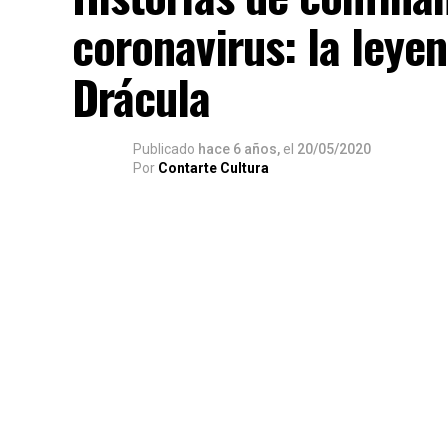
coronavirus: la leyen
Drácula
Publicado
hace 6 años,
el
20/05/2020
Por
Contarte Cultura