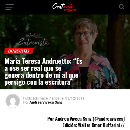
ENTREVISTAS
María Teresa Andruetto: “Es
a ese ser real que se
genera dentro de mí al que
persigo con la escritura”
Publicado
hace 7 años,
el
03/12/2019
Por
Andrea Viveca Sanz
Por Andrea Viveca Sanz (
@andreaviveca
)
Edición: Walter Omar Buffarini //