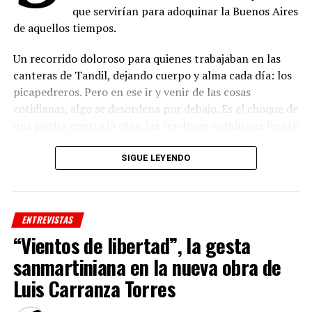
que servirían para adoquinar la Buenos Aires
de aquellos tiempos.
Un recorrido doloroso para quienes trabajaban en las
canteras de Tandil, dejando cuerpo y alma cada día: los
picapedreros. Pero en ese ir y venir de las cosas
cotidianas, algo se desordena por debajo. Es el choque de
una piedra contra la otra, las fracturas cotidianas frente
al abuso de quienes tienen poder. Es la rebelión de los
que tienen hambre y buscan justicia. A pesar de todo, en
SIGUE LEYENDO
las canteras nace una esperanza y entre el polvo y las
turbulencias también crece el amor.
ENTREVISTAS
“Vientos de libertad”, la gesta
sanmartiniana en la nueva obra de
Luis Carranza Torres