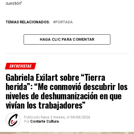
cuestión”
TEMAS RELACIONADOS:
PORTADA
HAGA CLIC PARA COMENTAR
ENTREVISTAS
Gabriela Exilart sobre “Tierra
herida”: “Me conmovió descubrir los
niveles de deshumanización en que
vivían los trabajadores”
Publicado
hace 2 meses,
el
04/06/2026
Por
Contarte Cultura