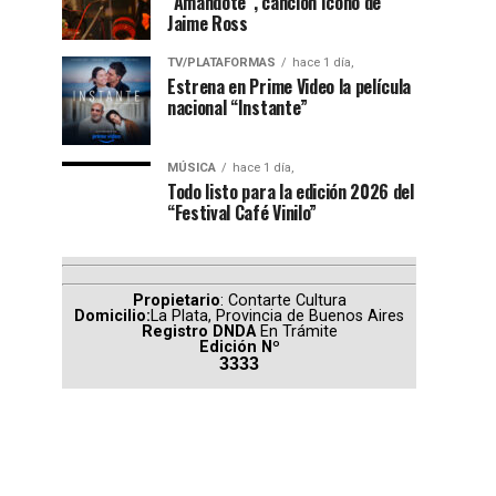
“Amándote”, canción ícono de
Jaime Ross
TV/PLATAFORMAS
hace 1 día,
Estrena en Prime Video la película
nacional “Instante”
MÚSICA
hace 1 día,
Todo listo para la edición 2026 del
“Festival Café Vinilo”
Propietario
: Contarte Cultura
Domicilio:
La Plata, Provincia de Buenos Aires
Registro DNDA
En Trámite
Edición Nº
3333