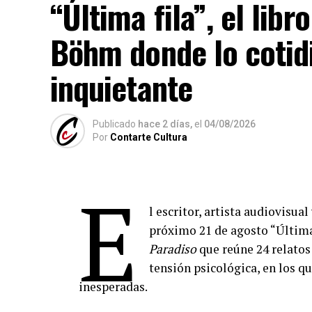
“Última fila”, el lib
Böhm donde lo cotid
inquietante
Publicado
hace 2 días,
el
04/08/2026
Por
Contarte Cultura
E
l escritor, artista audiovisual
próximo 21 de agosto “Última
Paradiso
que reúne 24 relatos 
tensión psicológica, en los q
inesperadas.