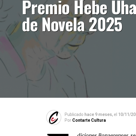
Premio Hebe Uha
de Novela 2025
Publicado
hace 9 meses,
el
10/11/2
Por
Contarte Cultura
diciones Bonaerenses
, s