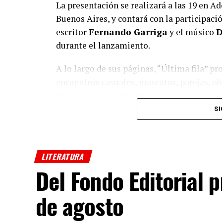
La presentación se realizará a las 19 en Ad
Buenos Aires, y contará con la participació
escritor
Fernando Garriga
y el músico
D
durante el lanzamiento.
A lo largo de sus páginas, “Última fila” p
encuentros casuales, mascotas, parejas, ob
temas como los afectos, el deseo, la memor
revelaciones de la vida cotidiana.
SI
Aunque cada cuento funciona de manera i
universo narrativo en el que la realidad 
LITERATURA
e inquietante.
Del Fondo Editorial 
Garriga
definió el libro como una obra d
de agosto
señaló que sus relatos evocan “El nadador
lector a sumergirse en escenas pobladas de