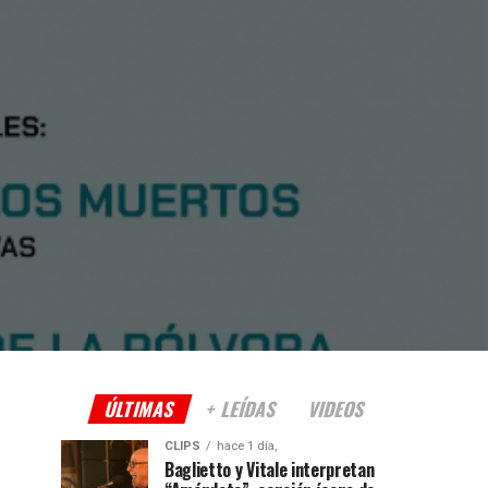
ÚLTIMAS
+ LEÍDAS
VIDEOS
CLIPS
hace 1 día,
Baglietto y Vitale interpretan