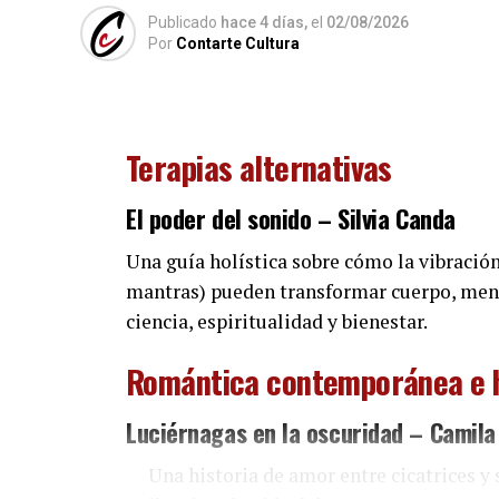
también oscuros”.
Publicado
hace 4 días,
el
02/08/2026
Por
Contarte Cultura
Según
Garriga
, en estas historias conviv
deseos trans”, junto con otros temas recur
húngara, la soledad porteña, la memoria de 
Terapias alternativas
Böhm
tiene una trayectoria que combina l
autores como
Ricardo Piglia
,
Antonio D
El poder del sonido
– Silvia Canda
y videoclips distinguidos en festivales in
2008 la Slought Foundation de Filadelfia p
Una guía holística sobre cómo la vibración
novela “Fuera de cuadro” (2019) y del volu
mantras) pueden transformar cuerpo, mente
mal” (2023), al que ahora suma “Última fi
ciencia, espiritualidad y bienestar.
Comparte esto:
Romántica contemporánea e h
Luciérnagas en la oscuridad
– Camila
Una historia de amor entre cicatrices y