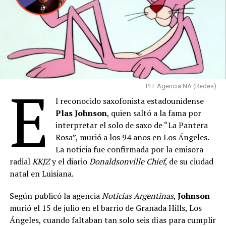
El artista explicó que “Gran Spectrum” busca
E
PH: Agencia NA (Redes)
representar “el gran espectro de la identidad LGTBIQ+”
l reconocido saxofonista estadounidense
y rendir homenaje a una comunidad que, según sostuvo,
Plas Johnson
, quien saltó a la fama por
“necesita todo el apoyo en el futuro”. También destacó
interpretar el solo de saxo de “La Pantera
que la aceptación del cuerpo desnudo como expresión
Rosa”, murió a los 94 años en Los Ángeles.
colectiva constituye “un paso adelante hacia el futuro” y
La noticia fue confirmada por la emisora
celebró el entusiasmo de los participantes durante la
radial
KKJZ
y el diario
Donaldsonville Chief
, de su ciudad
jornada.
natal en Luisiana.
La intervención transcurrió en un clima festivo y sin
Según publicó la agencia
Noticias Argentinas
,
Johnson
incidentes, aunque coincidió con la celebración religiosa
murió el 15 de julio en el barrio de Granada Hills, Los
dominical en la catedral de Santa Ana, lo que obligó a
Ángeles, cuando faltaban tan solo seis días para cumplir
coordinar el acceso de los fieles al templo mientras se