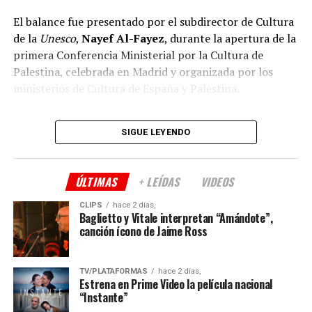
El balance fue presentado por el subdirector de Cultura
Comparte esto:
de la
Unesco
,
Nayef Al-Fayez
, durante la apertura de la
primera Conferencia Ministerial por la Cultura de
Palestina, celebrada en Madrid y organizada por los
ministerios de Cultura de España y Palestina.
Según explicó el funcionario, la organización verificó
SIGUE LEYENDO
daños en 164 sitios culturales mediante el análisis de
imágenes satelitales y una evaluación realizada sobre el
terreno durante el alto el fuego de octubre de 2025,
ÚLTIMAS
+ LEÍDAS
VIDEOS
cuando las condiciones de seguridad permitieron el
acceso. Entre los bienes afectados figuran edificios
CLIPS
hace 2 días,
Baglietto y Vitale interpretan “Amándote”,
históricos, monumentos, museos, sitios arqueológicos,
canción ícono de Jaime Ross
inmuebles religiosos y depósitos de bienes culturales.
Al-Fayez
señaló que la
Unesco
trabaja junto al
TV/PLATAFORMAS
hace 2 días,
Ministerio de Cultura palestino para afrontar el impacto
Estrena en Prime Video la película nacional
“Instante”
inmediato del conflicto sobre el sector cultural y