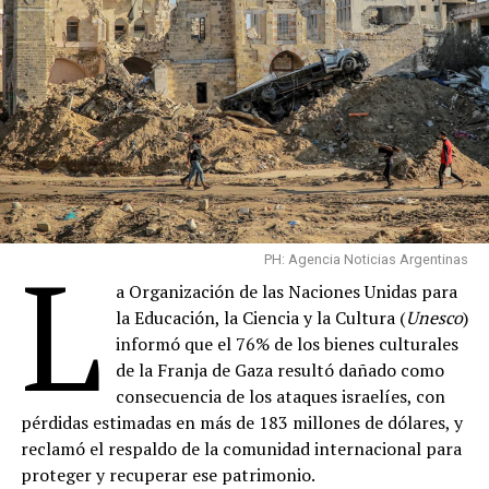
Comparte esto:
En 1963 alcanzó el reconocimiento mundial con su
interpretación de “The Pink Panther Theme”, la
composición de
Henry Mancini
creada para la película
“La Pantera Rosa”. Aquel solo de saxo terminó
convirtiéndose en una de las melodías más reconocibles
de la historia.
Si bien el artista no tiene premios en su nombre, el
soundtrack de “La Pantera Rosa” ganó tres premios
L
Grammy, fue nominado al Oscar a la mejor banda sonora
PH: Agencia Noticias Argentinas
original y es parte de las partituras cinematográficas
a Organización de las Naciones Unidas para
más importantes de la historia, de acuerdo con el
la Educación, la Ciencia y la Cultura (
Unesco
)
Instituto Americano del Cine.
informó que el 76% de los bienes culturales
de la Franja de Gaza resultó dañado como
En una larga trayectoria musical de más de siete
consecuencia de los ataques israelíes, con
décadas,
Johnson
colaboró con grandes figuras del jazz,
pérdidas estimadas en más de 183 millones de dólares, y
como
Frank Sinatra
,
B.B. King
,
Johnny Otis
,
Barbra
reclamó el respaldo de la comunidad internacional para
Streisand
,
Marvin Gaye
y
Nat King Cole
, entre
proteger y recuperar ese patrimonio.
muchos otros.