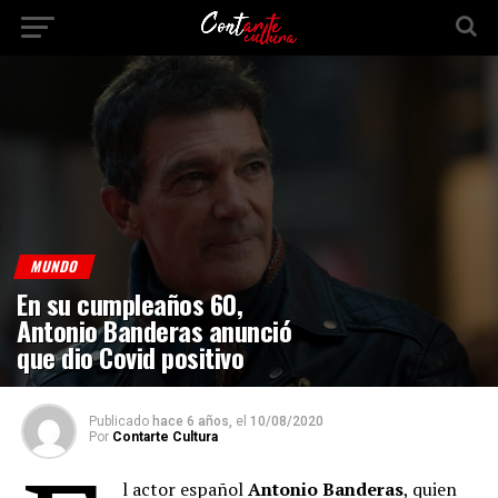
MUNDO
En su cumpleaños 60,
Antonio Banderas anunció
que dio Covid positivo
Publicado
hace 6 años,
el
10/08/2020
Por
Contarte Cultura
l actor español
Antonio Banderas
, quien