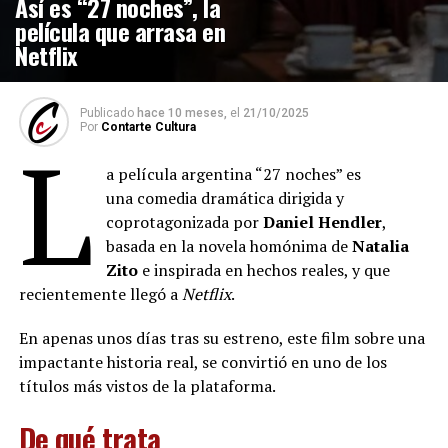
Así es “27 noches”, la
película que arrasa en
Netflix
Publicado
hace 10 meses,
el
21/10/2025
Por
Contarte Cultura
L
a película argentina “27 noches” es
una comedia dramática dirigida y
coprotagonizada por
Daniel Hendler
,
basada en la novela homónima de
Natalia
Zito
e inspirada en hechos reales, y que
recientemente llegó a
Netflix
.
En apenas unos días tras su estreno, este film sobre una
impactante historia real, se convirtió en uno de los
títulos más vistos de la plataforma.
De qué trata