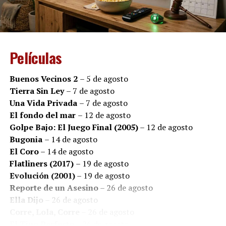
impacto humano de la enfermedad, la importancia del
acompañamiento y la esperanza que puede surgir aun
en los escenarios más adversos.
Películas
En un contexto en el que miles de pacientes y sus
familias expresan preocupación por el acceso a
Buenos Vecinos 2
– 5 de agosto
tratamientos y medicamentos, el estreno adquiere una
Tierra Sin Ley
– 7 de agosto
resonancia especial: detrás de cada diagnóstico existen
Una Vida Privada
– 7 de agosto
historias de amor, de miedo, de fortaleza y de personas
El fondo del mar
– 12 de agosto
que luchan por seguir viviendo.
Golpe Bajo: El Juego Final (2005)
– 12 de agosto
Bugonia
– 14 de agosto
El Coro
– 14 de agosto
Flatliners (2017)
– 19 de agosto
Evolución (2001)
– 19 de agosto
Reporte de un Asesino
– 26 de agosto
Ella Dijo
– 26 de agosto
Corre, Lola, Corre
– 26 de agosto
El Tipo Perfecto
– 26 de agosto