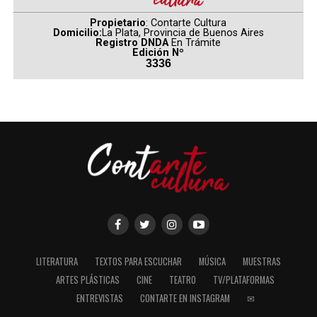
Gueilburt
y
Pablo Olmedo
, mientras que la producción
Propietario
: Contarte Cultura
está a cargo de
Sebastián Gamba
.
Domicilio:
La Plata, Provincia de Buenos Aires
Registro DNDA
En Trámite
Edición Nº
(
Fuente: television.com.ar
)
3336
Comparte esto:
LITERATURA
TEXTOS PARA ESCUCHAR
MÚSICA
MUESTRAS
ARTES PLÁSTICAS
CINE
TEATRO
TV/PLATAFORMAS
ENTREVISTAS
CONTARTE EN INSTAGRAM
✉