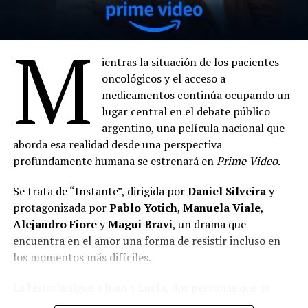
M
ientras la situación de los pacientes
oncológicos y el acceso a
medicamentos continúa ocupando un
lugar central en el debate público
argentino, una película nacional que
aborda esa realidad desde una perspectiva
profundamente humana se estrenará en
Prime Video
.
Se trata de “Instante”, dirigida por
Daniel Silveira
y
protagonizada por
Pablo Yotich
,
Manuela Viale
,
Alejandro Fiore
y
Magui Bravi
, un drama que
encuentra en el amor una forma de resistir incluso en
los momentos más difíciles.
La historia sigue a Juan y Lucía, dos personas que se
conocen durante un tratamiento oncológico. Ambos