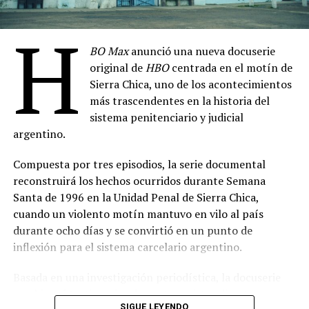
Selene Moscardi, Mosquito Sancineto, Nazareno
7 de agosto
Laborato, Griselda Rappi, Belén Tassi, Charly Issa,
H
Hard Knocks: Campo de Entrenamiento con los
Agustín Salas
BO Max
anunció una nueva docuserie
Seattle Seahawks, Temporada 21
– 8 de agosto
Dirección de fotografía: Davin Bog
original de
HBO
centrada en el motín de
Casada con El Chapo: Emma Coronel Habla
– 11
Dirección de arte: Lucas Pérez
Sierra Chica, uno de los acontecimientos
de agosto
más trascendentes en la historia del
Montaje: Ramiro Romero
La Esclava Sexual
– 14 de agosto
sistema penitenciario y judicial
Música: Marcelo Bormida, Valenti Liendo
argentino.
Conan O’Brien de Visita, Temporada 3
– 21 de
Sonido: Germán Surace
agosto
Compuesta por tres episodios, la serie documental
Producción ejecutiva: Hugo Armoa, Magui Bravi,
Guerra de Bandas: Oslo
– 28 de agosto
reconstruirá los hechos ocurridos durante Semana
Manuela Viale, Pablo Yotich, Alejandro Fiore
Santa de 1996 en la Unidad Penal de Sierra Chica,
(
Fuente: televison.com.ar
)
cuando un violento motín mantuvo en vilo al país
Prensa: Kevin Melgar
durante ocho días y se convirtió en un punto de
Comparte esto:
Género: Drama
inflexión para el sistema carcelario argentino.
Duración: 90 minutos
Basada en una investigación periodística, la docuserie
Apoyo institucional: Instituto Cultural de la
combinará testimonios de protagonistas directos,
Provincia de Buenos Aires
SIGUE LEYENDO