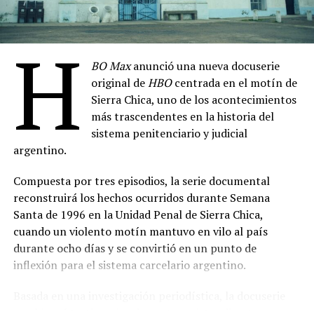
Elenco: Juan Paya, Gabriel Almirón, Luly Drozdek,
Peter Frederiksen: Anatomía de un Monstruo
–
Selene Moscardi, Mosquito Sancineto, Nazareno
7 de agosto
Laborato, Griselda Rappi, Belén Tassi, Charly Issa,
H
Hard Knocks: Campo de Entrenamiento con los
Agustín Salas
BO Max
anunció una nueva docuserie
Seattle Seahawks, Temporada 21
– 8 de agosto
Dirección de fotografía: Davin Bog
original de
HBO
centrada en el motín de
Casada con El Chapo: Emma Coronel Habla
– 11
Dirección de arte: Lucas Pérez
Sierra Chica, uno de los acontecimientos
de agosto
más trascendentes en la historia del
Montaje: Ramiro Romero
La Esclava Sexual
– 14 de agosto
sistema penitenciario y judicial
Música: Marcelo Bormida, Valenti Liendo
argentino.
Conan O’Brien de Visita, Temporada 3
– 21 de
Sonido: Germán Surace
agosto
Compuesta por tres episodios, la serie documental
Producción ejecutiva: Hugo Armoa, Magui Bravi,
Guerra de Bandas: Oslo
– 28 de agosto
reconstruirá los hechos ocurridos durante Semana
Manuela Viale, Pablo Yotich, Alejandro Fiore
Santa de 1996 en la Unidad Penal de Sierra Chica,
(
Fuente: televison.com.ar
)
cuando un violento motín mantuvo en vilo al país
Prensa: Kevin Melgar
durante ocho días y se convirtió en un punto de
Comparte esto:
Género: Drama
inflexión para el sistema carcelario argentino.
Duración: 90 minutos
Basada en una investigación periodística, la docuserie
Apoyo institucional: Instituto Cultural de la
combinará testimonios de protagonistas directos,