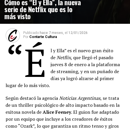
Cómo es “Él y Ella”, la nueva
serie de Netflix que es lo
más visto
Publicado
hace 7 meses,
el
12/01/2026
Por
Contarte Cultura
“É
l y Ella” es el nuevo gran éxito
de
Netflix
, que llegó el pasado
jueves 8 de enero a la plataforma
de streaming, y en un puñado de
días ya logró alzarse al primer
lugar de lo más visto.
Según destacó la agencia
Noticias Argentinas
, se trata
de un thriller psicológico de alto impacto basado en la
exitosa novela de
Alice Feeney
. El guion fue adaptado
por un equipo que incluye a los creadores de éxitos
como “Ozark”, lo que garantiza un ritmo tenso y giros