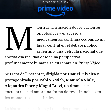
M
ientras la situación de los pacientes
oncológicos y el acceso a
medicamentos continúa ocupando un
lugar central en el debate público
argentino, una película nacional que
aborda esa realidad desde una perspectiva
profundamente humana se estrenará en
Prime Video
.
Se trata de “Instante”, dirigida por
Daniel Silveira
y
protagonizada por
Pablo Yotich
,
Manuela Viale
,
Alejandro Fiore
y
Magui Bravi
, un drama que
encuentra en el amor una forma de resistir incluso en
los momentos más difíciles.
La historia sigue a Juan y Lucía, dos personas que se