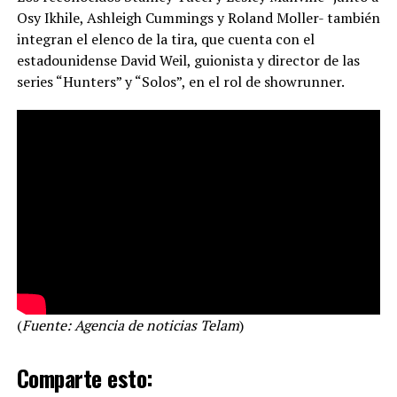
Osy Ikhile, Ashleigh Cummings y Roland Moller- también
integran el elenco de la tira, que cuenta con el
estadounidense David Weil, guionista y director de las
series “Hunters” y “Solos”, en el rol de showrunner.
(
Fuente: Agencia de noticias Telam
)
Comparte esto: