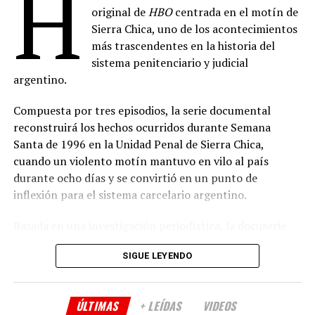
H
Dirección de fotografía: Davin Bog
original de
HBO
centrada en el motín de
Casada con El Chapo: Emma Coronel Habla
– 11
Dirección de arte: Lucas Pérez
Sierra Chica, uno de los acontecimientos
de agosto
más trascendentes en la historia del
Montaje: Ramiro Romero
La Esclava Sexual
– 14 de agosto
sistema penitenciario y judicial
Música: Marcelo Bormida, Valenti Liendo
argentino.
Conan O’Brien de Visita, Temporada 3
– 21 de
Sonido: Germán Surace
agosto
Compuesta por tres episodios, la serie documental
Producción ejecutiva: Hugo Armoa, Magui Bravi,
Guerra de Bandas: Oslo
– 28 de agosto
reconstruirá los hechos ocurridos durante Semana
Manuela Viale, Pablo Yotich, Alejandro Fiore
Santa de 1996 en la Unidad Penal de Sierra Chica,
(
Fuente: televison.com.ar
)
cuando un violento motín mantuvo en vilo al país
Prensa: Kevin Melgar
durante ocho días y se convirtió en un punto de
Comparte esto:
Género: Drama
inflexión para el sistema carcelario argentino.
Duración: 90 minutos
Basada en una investigación periodística, la docuserie
Apoyo institucional: Instituto Cultural de la
combinará testimonios de protagonistas directos,
Provincia de Buenos Aires
SIGUE LEYENDO
funcionarios, integrantes del Servicio Penitenciario y
otras personas vinculadas al caso, junto con material de
Comparte esto:
archivo y registros históricos poco difundidos que
ÚLTIMAS
+ LEÍDAS
VIDEOS
permitirán reconstruir el desarrollo del conflicto.