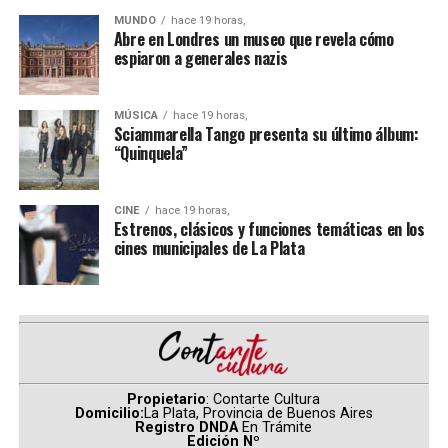
MUNDO
hace 19 horas,
Además de narrar los acontecimientos, la producción
Abre en Londres un museo que revela cómo
espiaron a generales nazis
buscará contextualizar las condiciones que derivaron en
el levantamiento y analizar las consecuencias que el
episodio tuvo en los ámbitos penitenciario, judicial y
MÚSICA
hace 19 horas,
social.
Sciammarella Tango presenta su último álbum:
“Quinquela”
La propuesta también pondrá el foco en las historias
humanas detrás de uno de los hechos más recordados de
CINE
hace 19 horas,
la historia reciente argentina, revisando el impacto que
Estrenos, clásicos y funciones temáticas en los
cines municipales de La Plata
el motín tuvo tanto en sus protagonistas como en las
instituciones involucradas.
La docuserie es una producción de
Ánima
para
Warner
Bros. Discovery
y cuenta con la dirección de
Matías
Gueilburt
. El guion fue desarrollado por
Nicolás
Gueilburt
y
Pablo Olmedo
, mientras que la producción
Propietario
: Contarte Cultura
está a cargo de
Sebastián Gamba
.
Domicilio:
La Plata, Provincia de Buenos Aires
Registro DNDA
En Trámite
Edición Nº