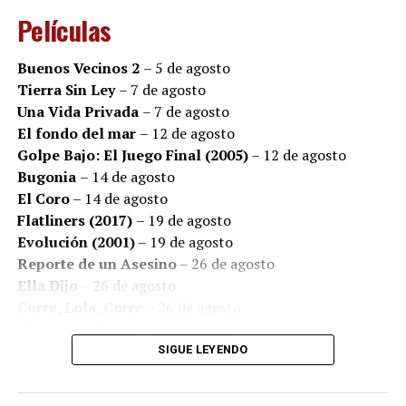
Películas
En un contexto en el que miles de pacientes y sus
familias expresan preocupación por el acceso a
Buenos Vecinos 2
– 5 de agosto
tratamientos y medicamentos, el estreno adquiere una
Tierra Sin Ley
– 7 de agosto
resonancia especial: detrás de cada diagnóstico existen
Una Vida Privada
– 7 de agosto
historias de amor, de miedo, de fortaleza y de personas
El fondo del mar
– 12 de agosto
que luchan por seguir viviendo.
Golpe Bajo: El Juego Final (2005)
– 12 de agosto
Bugonia
– 14 de agosto
El Coro
– 14 de agosto
Flatliners (2017)
– 19 de agosto
Evolución (2001)
– 19 de agosto
Reporte de un Asesino
– 26 de agosto
Ella Dijo
– 26 de agosto
Corre, Lola, Corre
– 26 de agosto
El Tipo Perfecto
– 26 de agosto
Ricki and the Flash: Entre la Fama y la Familia
– 26
SIGUE LEYENDO
de agosto
Producida por
3 C Films
,
Che Contenidos
,
Avanza
Producciones
y
1:85 Films
, “Instante” se encontrará