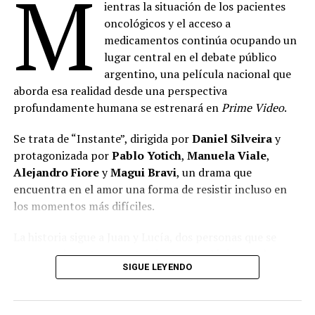
M
ientras la situación de los pacientes
oncológicos y el acceso a
medicamentos continúa ocupando un
lugar central en el debate público
argentino, una película nacional que
aborda esa realidad desde una perspectiva
profundamente humana se estrenará en
Prime Video
.
Se trata de “Instante”, dirigida por
Daniel Silveira
y
protagonizada por
Pablo Yotich
,
Manuela Viale
,
Alejandro Fiore
y
Magui Bravi
, un drama que
encuentra en el amor una forma de resistir incluso en
los momentos más difíciles.
La historia sigue a Juan y Lucía, dos personas que se
conocen durante un tratamiento oncológico. Ambos
SIGUE LEYENDO
atraviesan uno de los momentos más complejos de sus
vidas, convencidos de que el futuro se volvió incierto. Sin
embargo, cuando todo parece desmoronarse, descubren