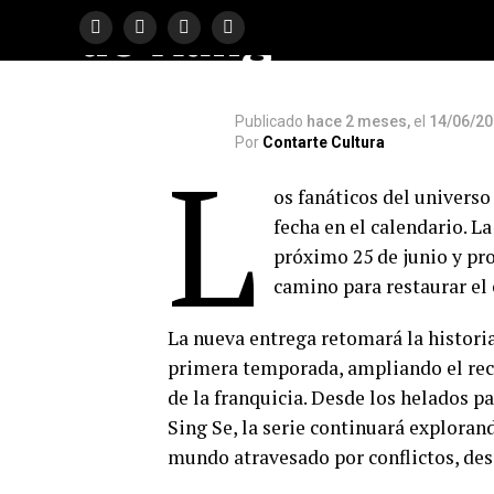
de Aang”
Publicado
hace 2 meses,
el
14/06/2
Por
Contarte Cultura
L
os fanáticos del univers
fecha en el calendario. L
próximo 25 de junio y pr
camino para restaurar el 
La nueva entrega retomará la historia
primera temporada, ampliando el rec
de la franquicia. Desde los helados p
Sing Se, la serie continuará exploran
mundo atravesado por conflictos, des