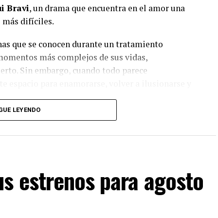
i Bravi
, un drama que encuentra en el amor una
más difíciles.
onas que se conocen durante un tratamiento
 momentos más complejos de sus vidas,
ierto. Sin embargo, cuando todo parece
e espacio para enamorarse, volver a ilusionarse y
GUE LEYENDO
ria de Cecilia, una terapeuta que intenta sostener
as enfrenta sus propios conflictos, y Ferraro, un
e también deberá enfrentarse a decisiones que
istorias que terminan cruzándose para recordar
s estrenos para agosto
puede aparecer un instante capaz de cambiarlo
nte” propone una mirada íntima sobre una realidad