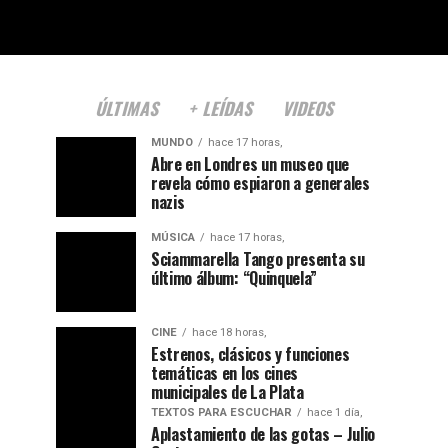
ÚLTIMAS
+ LEÍDAS
VIDEOS
MUNDO
hace 17 horas,
Abre en Londres un museo que
revela cómo espiaron a generales
nazis
MÚSICA
hace 17 horas,
Sciammarella Tango presenta su
último álbum: “Quinquela”
CINE
hace 18 horas,
Estrenos, clásicos y funciones
temáticas en los cines
municipales de La Plata
TEXTOS PARA ESCUCHAR
hace 1 día,
Aplastamiento de las gotas – Julio