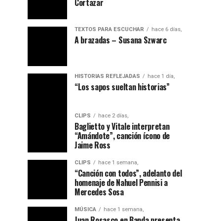
Cortazar
TEXTOS PARA ESCUCHAR
hace 6 días,
A brazadas – Susana Szwarc
HISTORIAS REFLEJADAS
hace 1 día,
“ Los sapos sueltan historias”
CLIPS
hace 2 días,
Baglietto y Vitale interpretan
“Amándote”, canción ícono de
Jaime Ross
CLIPS
hace 1 semana,
“Canción con todos”, adelanto del
homenaje de Nahuel Pennisi a
Mercedes Sosa
MÚSICA
hace 1 semana,
Juan Rosasco en Banda presenta