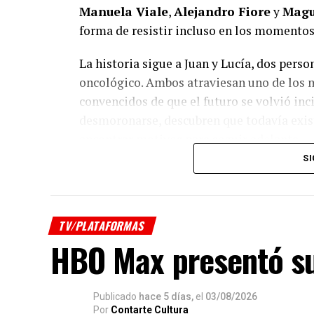
Manuela Viale
,
Alejandro Fiore
y
Magu
forma de resistir incluso en los momentos 
La historia sigue a Juan y Lucía, dos pers
oncológico. Ambos atraviesan uno de los
convencidos de que el futuro se volvió inc
desmoronarse, descubren que todavía exist
encontrar motivos para seguir adelante.
SI
En paralelo, la película acompaña la histo
emocionalmente a quienes la rodean mientr
hombre marcado por el paso del tiempo qu
TV/PLATAFORMAS
cambiarán su vida para siempre. Cuatro h
HBO Max presentó su
que, incluso en medio del dolor, siempre 
todo.
Publicado
hace 5 días,
el
03/08/2026
Sin plantear un discurso político, “Insta
Por
Contarte Cultura