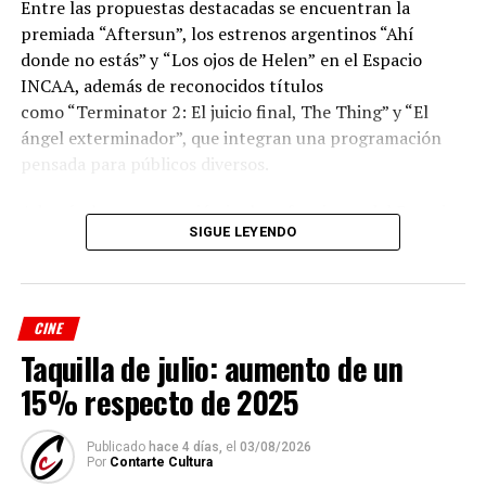
Entre las propuestas destacadas se encuentran la
premiada
“Aftersun”, los estrenos argentinos “Ahí
donde no estás” y
“Los ojos de Helen”
en el Espacio
INCAA, además de reconocidos títulos
como “Terminator 2: El juicio final, The Thing” y “El
ángel exterminador”, que integran una programación
pensada para públicos diversos.
Además, la programación incluye funciones del Espacio
SIGUE LEYENDO
INCAA y de los ciclos “Misa Nocturna”, “Videódromo”,
“Cinemecánica”, “Grandes Directores”, “Cable Pirata”,
“Cine y Cuarentena”, “Cineclub”, “Freakshow”,
“Proyecciones Terrestres” y “Cinefilia”, conformando
CINE
una agenda que combina cine de autor, producciones
Taquilla de julio: aumento de un
contemporáneas, clásicos restaurados y películas de
15% respecto de 2025
culto.
Las proyecciones se llevan a cabo en la sala del Cine
Publicado
hace 4 días,
el
03/08/2026
Por
Contarte Cultura
Select, ubicada en el Centro Municipal de las Artes