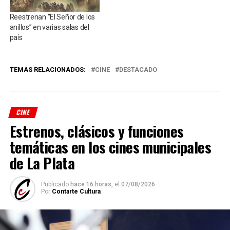
Reestrenan “El Señor de los
anillos” en varias salas del
país
TEMAS RELACIONADOS:
CINE
DESTACADO
CINE
Estrenos, clásicos y funciones
temáticas en los cines municipales
de La Plata
Publicado
hace 16 horas,
el
07/08/2026
Por
Contarte Cultura