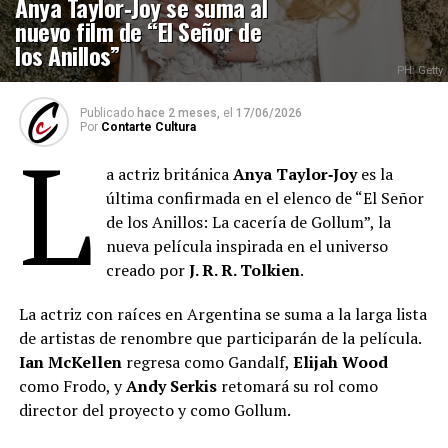
Anya Taylor‑Joy se suma al
nuevo film de “El Señor de
los Anillos”
PH: Getty
Publicado
hace 2 meses,
el
17/06/2026
Por
Contarte Cultura
L
a actriz británica
Anya Taylor‑Joy
es la
última confirmada en el elenco de “El Señor
de los Anillos: La cacería de Gollum”, la
nueva película inspirada en el universo
creado por
J. R. R. Tolkien
.
La actriz con raíces en Argentina se suma a la larga lista
de artistas de renombre que participarán de la película.
Ian McKellen
regresa como Gandalf,
Elijah Wood
como Frodo, y
Andy Serkis
retomará su rol como
director del proyecto y como Gollum.