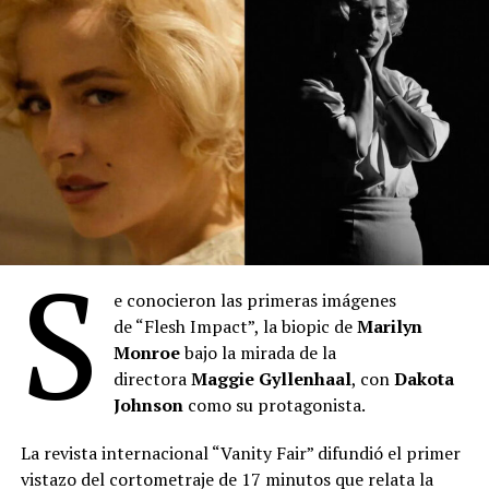
(
Fuente: Prensa Municipalidad de La Plata
)
Comparte esto:
S
e conocieron las primeras imágenes
de “Flesh Impact”, la biopic de
Marilyn
“Toy Story 5”
: Se posicionó en el primer lugar del
Monroe
bajo la mirada de la
mes con 2.027.345 espectadores durante julio. La
directora
Maggie Gyllenhaal
, con
Dakota
película de Disney-Pixar acumula 3.613.307
Johnson
como su protagonista.
entradas desde su estreno el 18 de junio,
manteniéndose como el título más visto en lo que
La revista internacional “Vanity Fair” difundió el primer
va del año. Lideró el ranking semanal todo el mes
vistazo del cortometraje de 17 minutos que relata la
hasta el estreno de “Spider-Man: Un nuevo día”. Es