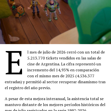
Viernes 7
18:30 –
Ahí donde no estás
(Entrada $4.000)
20:30 –
Facultad
(Entrada gratuita)
Sábado 8
18:30 –
Ahí donde no estás
(Entrada $4.000)
20:30 –
The Thing
(Entrada $4.000)
E
Domingo 9
18:00 –
Ahí donde no estás
(Entrada $4.000)
l mes de julio de 2026 cerró con un total de
20:00 –
Dios y el diablo en la tierra del sol
en 16
5.213.770 tickets vendidos en las salas de
mm ($Entrada 4.000)
cine de Argentina. La cifra representó un
incremento del 14,93% en comparación
Lunes 10
con el mismo mes de 2025 (4.536.377
18:30 –
Ahí donde no estás
(Entrada $4.000)
entradas) y permitió al sector recuperar dinamismo tras
20:30 –
Marcado para matar
(Entrada gratuita)
el registro del año previo.
Martes 11
18:30 –
Ahí donde no estás
(Entrada $4.000)
A pesar de esta mejora interanual, la asistencia total se
20:30 –
Trilogy of Terror
(Entrada $4.000)
mantuvo distante de los mejores períodos históricos del
mes de julio registrados en la serie 1997-2026,