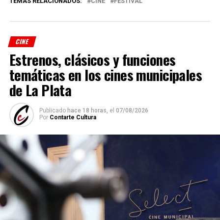
TEMAS RELACIONADOS:
CINE
FESTIVAL
CINE
Estrenos, clásicos y funciones
temáticas en los cines municipales
de La Plata
Publicado
hace 18 horas,
el
07/08/2026
Por
Contarte Cultura