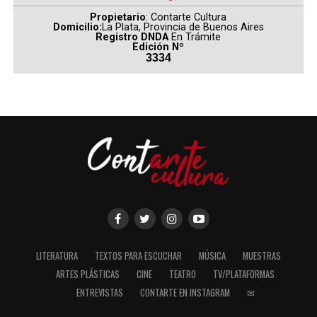
Propietario
: Contarte Cultura
Domicilio:
La Plata, Provincia de Buenos Aires
Registro DNDA
En Trámite
Edición Nº
3334
Director:
Alauda Ruiz de Azúa
Elenco:
Blanca Soroa, Juan Minujín, Patria López
Arnaiz, Miguel Garcés, Mabel Rivera, Nagore
Aranburu
“Los domingos”
cuenta la historia de Ainara (Blanca
Soroa), una joven idealista y brillante de 17 años que
tiene que decidir qué carrera universitaria va a estudiar.
LITERATURA
TEXTOS PARA ESCUCHAR
MÚSICA
MUESTRAS
Al menos, eso es lo que espera su familia. Sin embargo,
ARTES PLÁSTICAS
CINE
TEATRO
TV/PLATAFORMAS
la joven revela que se siente cada vez más cerca de Dios y
ENTREVISTAS
CONTARTE EN INSTAGRAM
✉
que se plantea abrazar la vida de monja de clausura. La