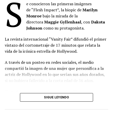
S
e conocieron las primeras imágenes
de “Flesh Impact”, la biopic de
Marilyn
“Toy Story 5”
: Se posicionó en el primer lugar del
Monroe
bajo la mirada de la
mes con 2.027.345 espectadores durante julio. La
directora
Maggie Gyllenhaal
, con
Dakota
película de Disney-Pixar acumula 3.613.307
Johnson
como su protagonista.
entradas desde su estreno el 18 de junio,
manteniéndose como el título más visto en lo que
La revista internacional “Vanity Fair” difundió el primer
va del año. Lideró el ranking semanal todo el mes
vistazo del cortometraje de 17 minutos que relata la
hasta el estreno de “Spider-Man: Un nuevo día”. Es
vida de la icónica estrella de Hollywood.
la película más taquillera de 2026.
“Minions & Monstruos”
: Se ubicó en el segundo
A través de un posteo en redes sociales, el medio
puesto con 989.908 entradas vendidas durante sus
compartió la imagen de una mujer que personifica a la
primeras semanas en cartel tras estrenarse el 2 de
actriz de Hollywood en lo que serían sus años dorados,
julio. Quedó lejos de la marca de sus predecesoras
si no hubiera fallecido a la corta edad de 36 años.
de la franquicia más exitosa en Argentina, que
acumula 20,8 millones de espectadores. Leé más
“A medida que investigaba más sobre
Monroe
,
detalles en este link.
Gyllenhaal
empezó a interesarse profundamente por lo
SIGUE LEYENDO
que podría haber sido de la vida de la actriz, fallecida a
“La odisea”
: La película dirigida por Christopher
los 36 años”, expresó el medio.
Nolan alcanzó la tercera posición con 744.887