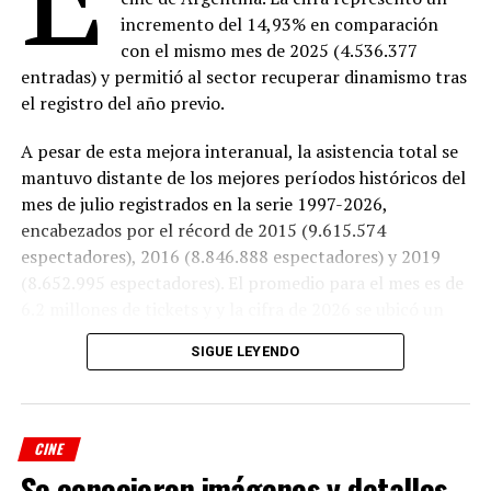
incremento del 14,93% en comparación
con el mismo mes de 2025 (4.536.377
entradas) y permitió al sector recuperar dinamismo tras
el registro del año previo.
A pesar de esta mejora interanual, la asistencia total se
mantuvo distante de los mejores períodos históricos del
mes de julio registrados en la serie 1997-2026,
encabezados por el récord de 2015 (9.615.574
espectadores), 2016 (8.846.888 espectadores) y 2019
(8.652.995 espectadores). El promedio para el mes es de
6.2 millones de tickets y y la cifra de 2026 se ubicó un
16% por debajo de ese número, en el puesto 24 sobre 31
SIGUE LEYENDO
registros desde 1997.
El top 10
CINE
El ranking mensual estuvo impulsado principalmente
Se conocieron imágenes y detalles