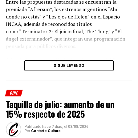
Entre las propuestas destacadas se encuentran la
premiada
“Aftersun”, los estrenos argentinos “Ahí
donde no estás” y
“Los ojos de Helen”
en el Espacio
INCAA, además de reconocidos títulos
como “Terminator 2: El juicio final, The Thing” y “El
ángel exterminador”, que integran una programación
pensada para públicos diversos.
Además, la programación incluye funciones del Espacio
SIGUE LEYENDO
INCAA y de los ciclos “Misa Nocturna”, “Videódromo”,
“Cinemecánica”, “Grandes Directores”, “Cable Pirata”,
“Cine y Cuarentena”, “Cineclub”, “Freakshow”,
“Proyecciones Terrestres” y “Cinefilia”, conformando
CINE
una agenda que combina cine de autor, producciones
Taquilla de julio: aumento de un
contemporáneas, clásicos restaurados y películas de
15% respecto de 2025
culto.
Las proyecciones se llevan a cabo en la sala del Cine
Publicado
hace 7 días,
el
03/08/2026
Por
Contarte Cultura
Select, ubicada en el Centro Municipal de las Artes