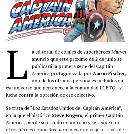
instituciones culturales del país.
patrimonio cultural de nuestro país”, dice uno de los
fragmentos del texto.
Entrando más en el orden preciso de los cambios, el
proyecto redefine la categorización de películas
Otros de los referentes de la quienes dejaron su firma
nacionales. Ahora, se considerarán aquellas producidas
son
Palito Ortega
,
Luis Felipe “Yuyo” Noé
,
Juana
por ciudadanos argentinos o con domicilio legal en el
L
Molina
,
Tute
,
Mercedes Morán
,
Dolores Fonzi
,
país, con participación predominante de equipos
Santiago Mitre
,
Paula De Luque
,
Lucía Puenzo
,
Juan
a editorial de cómics de superhéroes
Marvel
locales. Se introducen definiciones específicas para
Leyrado
,
Inés Estévez
,
Daniel Fanego
,
Juan Minujín
,
anunció que este próximo de 2 de junio se
películas de corto y largo metraje, proporcionando
Julieta Ortega
,
Darío Grandinetti
,
Tomás Fonzi
,
publicará la primera serie del Capitán
claridad a la industria.
Kevin Johanssen
,
Claudia Piñeiro
y
Humberto
América protagonizada por
Aaron Fischer
,
Tortonese
.
Además, se impone la obligatoriedad de obtener un
uno de los últimos personajes incluidos en
certificado de exhibición del
INCAA
para todas las
ese universo que pertenece a la comunidad LGBTQ+ y
También apoyaron
Georgina Barbarrosa
,
Eleonora
películas que deseen proyectarse, independientemente
lucha contra la opresión de ese colectivo.
Wexler
,
Emilia Mazer
,
Albertina Carri
,
Martín
de su origen. Esta medida, acompañada por la exigencia
Caparrós
,
Diego Cremonesi
,
Jazmín Stuart
,
Mónica
Se trata de “Los Estados Unidos del Capitán América”,
de un certificado de libre deuda, refuerza los controles
Antonópulos
,
Alejandra Flechner
,
Andrea Frigerio
,
en la que el histórico
Steve Rogers
, el primer Capitán
administrativos.
Mirta Busnelli
y Soledad Villamil.
América, pierde su escudo en un robo y se reúne con
El cambio significativo de derogar un inciso en
otros héroes conocidos para iniciar un viaje a través de