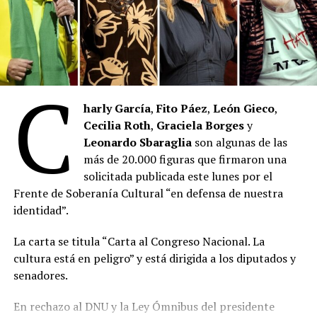
Biblioteca Populares (
Conabip
).
“Es sano exponer los privilegios de unos pocos, es sano
mover nuestro marco normativo hacia adelante
modificando cosas que el tiempo había enquistado (…)
C
es sano escuchar, corregir, aprender”, dice el documento
que incorpora medidas específicas para garantizar que
harly García
,
Fito Páez
,
León Gieco
,
el Instituto Nacional de Cine y Artes Audiovisuales
Cecilia Roth
,
Graciela Borges
y
(
INCAA
) promocione al cine nacional y mantenga
Leonardo Sbaraglia
son algunas de las
intactos los alcances del Fondo de Fomento
más de 20.000 figuras que firmaron una
Cinematográfico.
solicitada publicada este lunes por el
Frente de Soberanía Cultural “en defensa de nuestra
En cuanto al Instituto Nacional de la Música (
INAMU
) y
identidad”.
la Comisión Nacional de Bibliotecas Populares
CONABIP
, “en pos de una gestión más eficiente”, se
La carta se titula “Carta al Congreso Nacional. La
establecen restricciones de gastos para el
INAMU
y la
cultura está en peligro” y está dirigida a los diputados y
CONABIP
. Limitar también los egresos al 20% de los
senadores.
ingresos de estas instituciones busca garantizar una
En rechazo al DNU y la Ley Ómnibus del presidente
utilización eficaz de los recursos disponibles, evitando