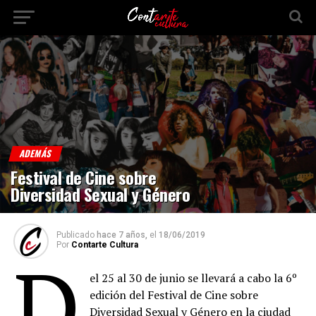
ADEMÁS
Festival de Cine sobre
Diversidad Sexual y Género
Publicado
hace 7 años,
el
18/06/2019
Por
Contarte Cultura
D
el 25 al 30 de junio se llevará a cabo la 6º
edición del Festival de Cine sobre
Diversidad Sexual y Género en la ciudad