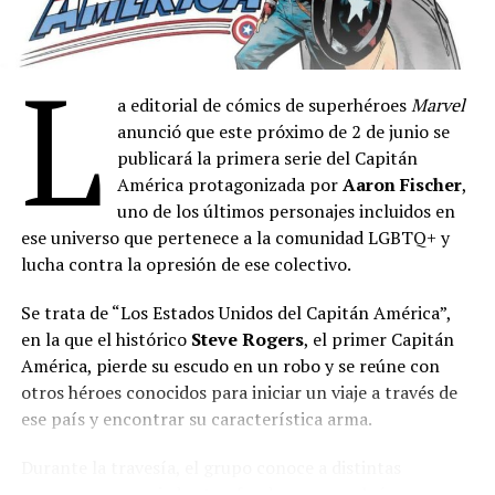
Otros de los referentes de la quienes dejaron su firma
son
Palito Ortega
,
Luis Felipe “Yuyo” Noé
,
Juana
L
Molina
,
Tute
,
Mercedes Morán
,
Dolores Fonzi
,
Santiago Mitre
,
Paula De Luque
,
Lucía Puenzo
,
Juan
a editorial de cómics de superhéroes
Marvel
Leyrado
,
Inés Estévez
,
Daniel Fanego
,
Juan Minujín
,
anunció que este próximo de 2 de junio se
Julieta Ortega
,
Darío Grandinetti
,
Tomás Fonzi
,
publicará la primera serie del Capitán
Kevin Johanssen
,
Claudia Piñeiro
y
Humberto
América protagonizada por
Aaron Fischer
,
Tortonese
.
uno de los últimos personajes incluidos en
ese universo que pertenece a la comunidad LGBTQ+ y
También apoyaron
Georgina Barbarrosa
,
Eleonora
lucha contra la opresión de ese colectivo.
Wexler
,
Emilia Mazer
,
Albertina Carri
,
Martín
Caparrós
,
Diego Cremonesi
,
Jazmín Stuart
,
Mónica
Se trata de “Los Estados Unidos del Capitán América”,
Antonópulos
,
Alejandra Flechner
,
Andrea Frigerio
,
en la que el histórico
Steve Rogers
, el primer Capitán
Mirta Busnelli
y Soledad Villamil.
América, pierde su escudo en un robo y se reúne con
otros héroes conocidos para iniciar un viaje a través de
ese país y encontrar su característica arma.
Durante la travesía, el grupo conoce a distintas
personas con variados trasfondos que en algún