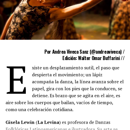
Acerca del paquete legislativo, la carta señala: “No hay
en la letra de su desarrollo el mero atisbo de
participación ni interés alguno en el quehacer cultural,
y por el contrario, el texto tiene una mirada
mercantilista que apunta sin miramientos a desfinanciar
y anular el desarrollo de las actividades de nuestra
cultura nacional”.
Por Andrea Viveca Sanz (
@andreaviveca
) /
E
Edición: Walter Omar Buffarini //
En el final, el texto advierte: “La cultura es identidad. La
xiste un desplazamiento sutil, el paso que
cultura es lo único que no se puede importar. La hacen
despierta el movimiento; un lápiz
los pueblos. Queremos seguir teniendo una identidad
acompaña la danza, la línea avanza sobre el
propia como Nación. De otro modo solo nos quedará el
papel, gira con los pies que la conducen, se
destino triste de no ser. De eso se trata esta lucha. Un
detiene. Es brazo que se agita en el aire, es
país es tan grande o tan pequeño como la medida de su
aire sobre los cuerpos que bailan, vacíos de tiempo,
proyecto cultural”.
como una celebración cotidiana.
El Frente de Soberanía Cultural viene realizando
Gisela Lewin
(
La Levina
) es profesora de Danzas
actividades semana tras semana para repudiar todo el
Folklóricas Latinoamericanas e ilustradora. Su arte se