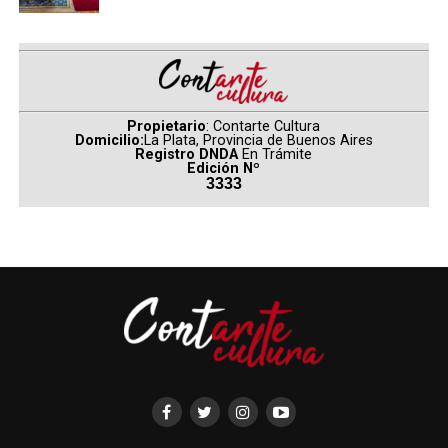
Propietario
: Contarte Cultura
Domicilio:
La Plata, Provincia de Buenos Aires
Registro DNDA
En Trámite
Edición Nº
3333
PH: Maxi Astorga
—Para comenzar, vamos a poner en tus manos un
objeto imaginario. Es un pañuelo, y queremos que
nos cuentes cuál es la primera imagen que te
despierta. ¿Cómo percibís su textura y qué
emociones te provoca? ¿Hay en sus repliegues algo
que pueda hablarnos de vos?
—La primera imagen que se me viene es el movimiento.
Es un objeto cargado de muchas cosas: experiencias,
paisajes, personas, música, olores… Creo que somos una