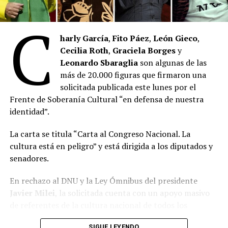
C
harly García
,
Fito Páez
,
León Gieco
,
Cecilia Roth
,
Graciela Borges
y
Leonardo Sbaraglia
son algunas de las
más de 20.000 figuras que firmaron una
solicitada publicada este lunes por el
Frente de Soberanía Cultural “en defensa de nuestra
identidad”.
La carta se titula “Carta al Congreso Nacional. La
cultura está en peligro” y está dirigida a los diputados y
senadores.
En rechazo al DNU y la Ley Ómnibus del presidente
Javier Milei
, la solicitada cuenta con un apoyo masivo
de referentes de la cultura nacional de todos los
sectores.
SIGUE LEYENDO