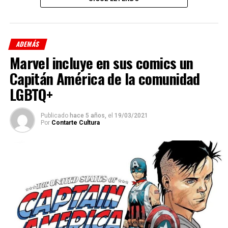
ADEMÁS
Marvel incluye en sus comics un
Capitán América de la comunidad
LGBTQ+
Publicado
hace 5 años,
el
19/03/2021
Por
Contarte Cultura
“El Gobierno Nacional pretende, a través de la Ley
Ómnibus, derogar leyes vitales para la supervivencia de
las industrias culturales, las artes y las ciencias, y el
patrimonio cultural de nuestro país”, dice uno de los
fragmentos del texto.