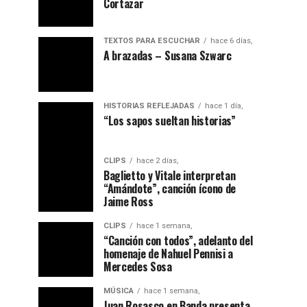
Cortazar
TEXTOS PARA ESCUCHAR
hace 6 días,
A brazadas – Susana Szwarc
HISTORIAS REFLEJADAS
hace 1 día,
“ Los sapos sueltan historias”
CLIPS
hace 2 días,
Baglietto y Vitale interpretan
“Amándote”, canción ícono de
Jaime Ross
CLIPS
hace 1 semana,
“Canción con todos”, adelanto del
homenaje de Nahuel Pennisi a
Mercedes Sosa
MÚSICA
hace 1 semana,
Juan Rosasco en Banda presenta