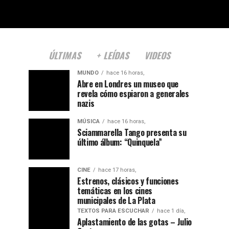
ÚLTIMAS
+ LEÍDAS
VIDEOS
MUNDO
hace 16 horas,
Abre en Londres un museo que
revela cómo espiaron a generales
nazis
MÚSICA
hace 16 horas,
Sciammarella Tango presenta su
último álbum: “Quinquela”
CINE
hace 17 horas,
Estrenos, clásicos y funciones
temáticas en los cines
municipales de La Plata
TEXTOS PARA ESCUCHAR
hace 1 día,
Aplastamiento de las gotas – Julio