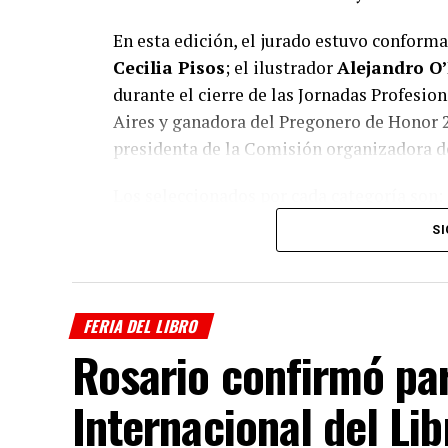
En esta edición, el jurado estuvo conformad
Cecilia Pisos
; el ilustrador
Alejandro O’
durante el cierre de las Jornadas Profesion
Aires y ganadora del Pregonero de Honor 
presidenta de la Comisión organizadora de 
Los seleccionados por cada categoría son:
SI
PREGONERO DE HONOR
FERIA DEL LIBRO
Rosario confirmó par
Internacional del Lib