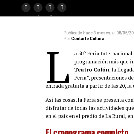
Libro
Publicado
hace 3 meses,
el
08/05/2
Por
Contarte Cultura
L
a 50º Feria Internacional
programación más que int
Teatro Colón
, la llega
Feria”, presentaciones de
entrada gratuita a partir de las 20, l
Así las cosas, la Feria se presenta c
disfrutar de todas las actividades que
en el país en el predio de La Rural, e
El cronograma completo