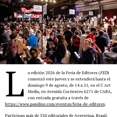
Ariel, el libro que la volvería una de las voces centrales
de la poesía confesional del siglo XX, y en 1982 un
Pulitzer póstumo por sus poemas completos terminaría
de sellar ese lugar.
La leyenda dice que esa noche se mordieron: ella a él en
la mejilla, él a ella en el cuello. Sea o no exacto en ese
detalle, lo cierto es que el vínculo fue instantáneo y
devorador. Cuatro meses después, el 16 de junio de 1956,
se casó con él, Ted Hughes, en secreto en la iglesia de St.
L
George the Martyr, en Queen Square, Londres. Secreto
porque ella temía perder la beca; secreto, también,
a edición 2026 de la Feria de Editores (
FED
)
porque a esa altura ya sabían que su historia iba a
comenzó este jueves y se extenderá hasta el
necesitar cierta clandestinidad para sobrevivir a los
domingo 9 de agosto, de 14 a 21, en el C Art
otros.
Media, en Avenida Corrientes 6271 de CABA,
con entrada gratuita a través de
La luna de miel los llevó primero a París, después a
https://www.passline.com/eventos/feria-de-editores
.
Madrid, después a Alicante, y finalmente a un pueblo de
pescadores en la costa levantina del que casi nadie fuera
Participan más de 330 editoriales de Argentina, Brasil,