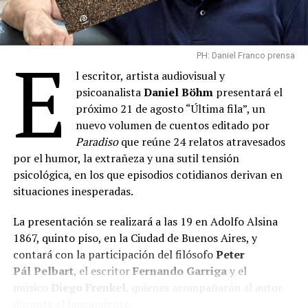
E
PH: Daniel Franco prensa
l escritor, artista audiovisual y
psicoanalista
Daniel Böhm
presentará el
próximo 21 de agosto “Última fila”, un
nuevo volumen de cuentos editado por
Paradiso
que reúne 24 relatos atravesados
por el humor, la extrañeza y una sutil tensión
psicológica, en los que episodios cotidianos derivan en
situaciones inesperadas.
La presentación se realizará a las 19 en Adolfo Alsina
1867, quinto piso, en la Ciudad de Buenos Aires, y
contará con la participación del filósofo
Peter
Pál
Pelbart
, el escritor
Fernando Garriga
y el
músico
Diego Frenkel
, quienes acompañarán al autor
durante el lanzamiento.