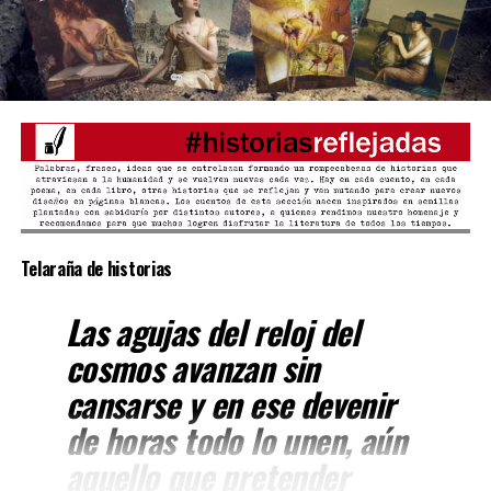
histórica
ahora suma “Última fila” como continuidad de su
exploración narrativa.
Luciérnagas en la oscuridad
– Camila Mora
Comparte esto:
Una
Telaraña de historias
Las agujas del reloj del
cosmos avanzan sin
cansarse y en ese devenir
de horas todo lo unen, aún
aquello que pretender