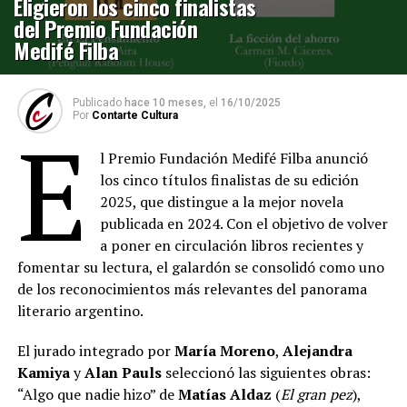
Eligieron los cinco finalistas
del Premio Fundación
Medifé Filba
Publicado
hace 10 meses,
el
16/10/2025
Por
Contarte Cultura
E
l Premio Fundación Medifé Filba anunció
los cinco títulos finalistas de su edición
2025, que distingue a la mejor novela
publicada en 2024. Con el objetivo de volver
a poner en circulación libros recientes y
fomentar su lectura, el galardón se consolidó como uno
de los reconocimientos más relevantes del panorama
literario argentino.
El jurado integrado por
María Moreno
,
Alejandra
Kamiya
y
Alan Pauls
seleccionó las siguientes obras:
“Algo que nadie hizo” de
Matías Aldaz
(
El gran pez
),