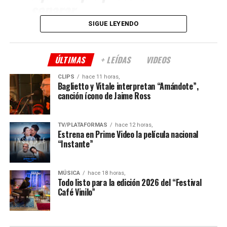
separar.
SIGUE LEYENDO
Cada cosa sucede en el
momento exacto, en la
ÚLTIMAS
+ LEÍDAS
VIDEOS
sabiduría del tiempo que
CLIPS
hace 11 horas,
Baglietto y Vitale interpretan “Amándote”,
siempre repara. De repente
canción ícono de Jaime Ross
lo malo se convierte en
historia de amor entre cicatrices y secretos, donde las
personas más rotas pueden iluminar la vida del otro.
bueno y aquello que se
TV/PLATAFORMAS
hace 12 horas,
Romance contemporáneo que convierte heridas en luz.
Estrena en Prime Video la película nacional
encuentra perdido, es de
“Instante”
Perfecto deseo
– Ana S. Coarasa
pronto un encuentro
sublime.
MÚSICA
hace 18 horas,
Todo listo para la edición 2026 del “Festival
Café Vinilo”
Huecos de dolor
transformados en caricias,