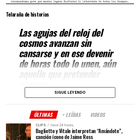
Telaraña de historias
Las agujas del reloj del
cosmos avanzan sin
cansarse y en ese devenir
de horas todo lo unen, aún
aquello que pretender
separar.
SIGUE LEYENDO
Cada cosa sucede en el
momento exacto, en la
ÚLTIMAS
+ LEÍDAS
VIDEOS
sabiduría del tiempo que
CLIPS
hace 24 horas,
Baglietto y Vitale interpretan “Amándote”,
siempre repara. De repente
canción ícono de Jaime Ross