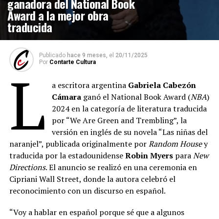
ganadora del National Book
Award a la mejor obra
traducida
Publicado
hace 9 meses,
el
20/11/2025
Por
Contarte Cultura
L
a escritora argentina
Gabriela Cabezón
Cámara
ganó el National Book Award (
NBA
)
2024 en la categoría de literatura traducida
por “We Are Green and Trembling”, la
versión en inglés de su novela “Las niñas del
naranjel”, publicada originalmente por
Random House
y
traducida por la estadounidense
Robin Myers
para
New
Directions
. El anuncio se realizó en una ceremonia en
Cipriani Wall Street, donde la autora celebró el
reconocimiento con un discurso en español.
“Voy a hablar en español porque sé que a algunos