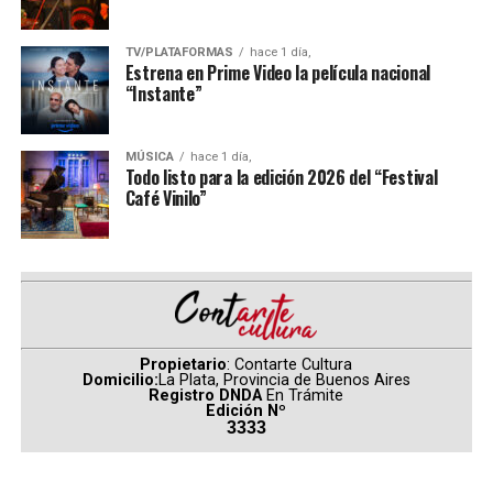
lo malo se convierte en
historia de amor entre cicatrices y secretos, donde las
personas más rotas pueden iluminar la vida del otro.
bueno y aquello que se
TV/PLATAFORMAS
hace 1 día,
Romance contemporáneo que convierte heridas en luz.
Estrena en Prime Video la película nacional
encuentra perdido, es de
“Instante”
Perfecto deseo
– Ana S. Coarasa
pronto un encuentro
sublime.
MÚSICA
hace 1 día,
Todo listo para la edición 2026 del “Festival
Café Vinilo”
Huecos de dolor
transformados en caricias,
guerras sin sentido que
resignifican a muchos,
hambre que es cosecha,
Propietario
: Contarte Cultura
Domicilio:
La Plata, Provincia de Buenos Aires
Registro DNDA
En Trámite
penas que son alegrías y
Edición Nº
3333
maldiciones encerradas que
se liberan en bendiciones.