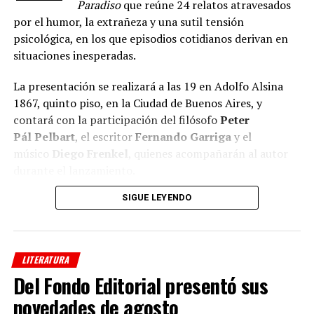
Paradiso
que reúne 24 relatos atravesados
por el humor, la extrañeza y una sutil tensión
psicológica, en los que episodios cotidianos derivan en
situaciones inesperadas.
La presentación se realizará a las 19 en Adolfo Alsina
1867, quinto piso, en la Ciudad de Buenos Aires, y
contará con la participación del filósofo
Peter
Pál
Pelbart
, el escritor
Fernando Garriga
y el
músico
Diego Frenkel
, quienes acompañarán al autor
durante el lanzamiento.
SIGUE LEYENDO
A lo largo
de sus
LITERATURA
Del Fondo Editorial presentó sus
novedades de agosto