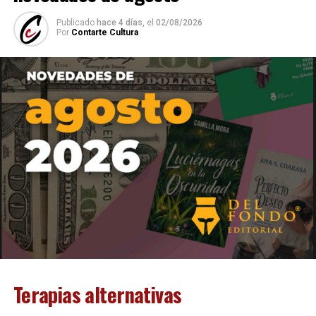
Publicado
hace 4 días,
el
02/08/2026
Por
Contarte Cultura
páginas, “Última fila” propone un recorrido por historias
que parten de encuentros casuales, mascotas, parejas,
Terapias alternativas
obras de arte o recuerdos familiares para explorar temas
como los afectos, el deseo, la memoria, los secretos