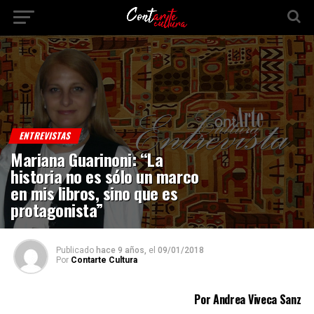
ENTREVISTAS
Mariana Guarinoni: “La
historia no es sólo un marco
en mis libros, sino que es
protagonista”
Publicado
hace 9 años,
el
09/01/2018
Por
Contarte Cultura
Por Andrea Viveca Sanz