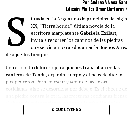
Por Andrea Viveca Sanz
S
Edición: Walter Omar Buffarini /
ituada en la Argentina de principios del siglo
XX, “Tierra herida”, última novela de la
escritora marplatense
Gabriela Exilart
,
invita a recorrer los caminos de las piedras
que servirían para adoquinar la Buenos Aires
de aquellos tiempos.
Un recorrido doloroso para quienes trabajaban en las
canteras de Tandil, dejando cuerpo y alma cada día: los
picapedreros. Pero en ese ir y venir de las cosas
cotidianas, algo se desordena por debajo. Es el choque de
una piedra contra la otra, las fracturas cotidianas frente
al abuso de quienes tienen poder. Es la rebelión de los
que tienen hambre y buscan justicia. A pesar de todo, en
SIGUE LEYENDO
las canteras nace una esperanza y entre el polvo y las
turbulencias también crece el amor.