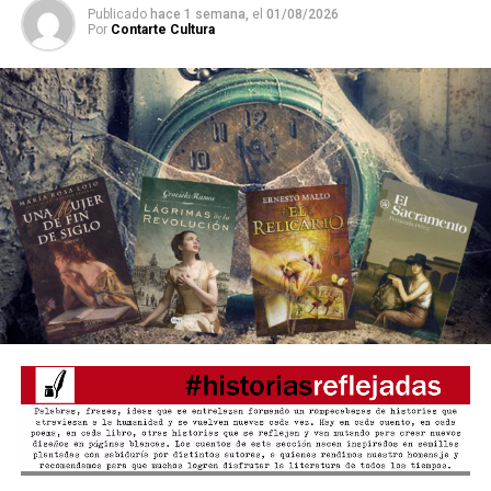
Publicado
hace 1 semana,
el
01/08/2026
Cuentan que una primera
Por
Contarte Cultura
palabra, atrapada en la
boca de un renacuajo
recién nacido, se estiró,
creció y se multiplicó hasta
formar una burbuja de
cuentos que flotaron en el
agua. Eran los cuentos que
habitaban el mundo de los
sapos y que se escondían
en sus lenguas pegajosas
para adherirse al paisaje y
así rodar entre amigos, de