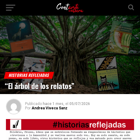
HISTORIAS REFLEJADAS
“El árbol de los relatos”
Publicado
hace 1 mes,
el
05/07/2026
Por
Andrea Viveca Sanz