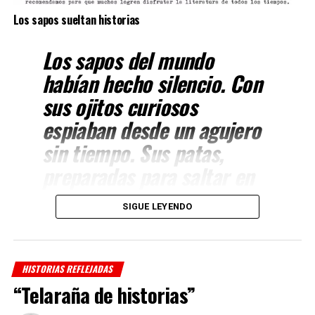
Los sapos sueltan historias
Los sapos del mundo
habían hecho silencio. Con
sus ojitos curiosos
espiaban desde un agujero
sin tiempo. Sus patas,
preparadas para saltar en
el momento oportuno, se
SIGUE LEYENDO
aferraban a la tierra. Sobre
su piel rugosa se ocultaban
historias, de sapos, por
HISTORIAS REFLEJADAS
supuesto.
“Telaraña de historias”