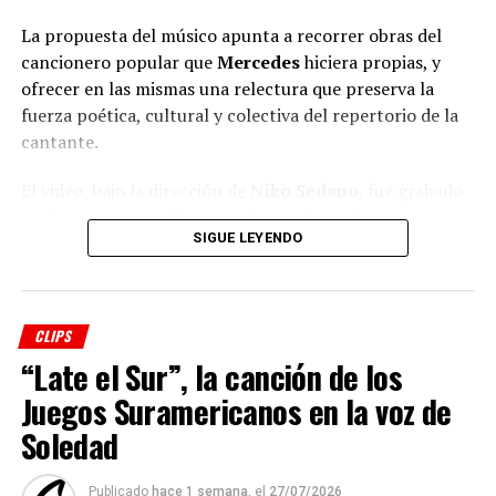
La propuesta del músico apunta a recorrer obras del
cancionero popular que
Mercedes
hiciera propias, y
ofrecer en las mismas una relectura que preserva la
fuerza poética, cultural y colectiva del repertorio de la
cantante.
El video, bajo la dirección de
Niko Sedano
, fue grabado
en la provincia de Tucumán, lugar de nacimiento
SIGUE LEYENDO
de
Mercedes
y donde comenzó su recorrido artístico.
El álbum completo, “Nahuel Pennisi canta a Mercedes
Sosa”, diseñado como una obra de alto valor artístico y
CLIPS
cultural, abarca interpretaciones audiovisuales filmadas
“Late el Sur”, la canción de los
en escenarios naturales de la provincia tucumana y se
complementa con un relato de carácter documental que
Juegos Suramericanos en la voz de
repasa el impacto de la cantante a través de los lugares,
Soledad
las historias y la música que marcaron su carrera.
Publicado
hace 1 semana,
el
27/07/2026