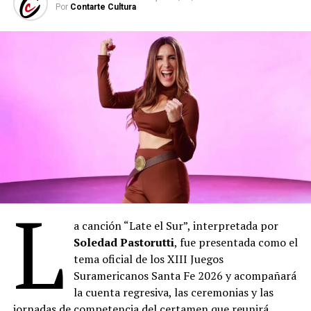
(
Fuente: www.eldestapeweb.com
)
Por
Contarte Cultura
Comparte esto:
L
a canción “Late el Sur”, interpretada por
Soledad Pastorutti
, fue presentada como el
tema oficial de los XIII Juegos
Suramericanos Santa Fe 2026 y acompañará
la cuenta regresiva, las ceremonias y las
jornadas de competencia del certamen que reunirá,