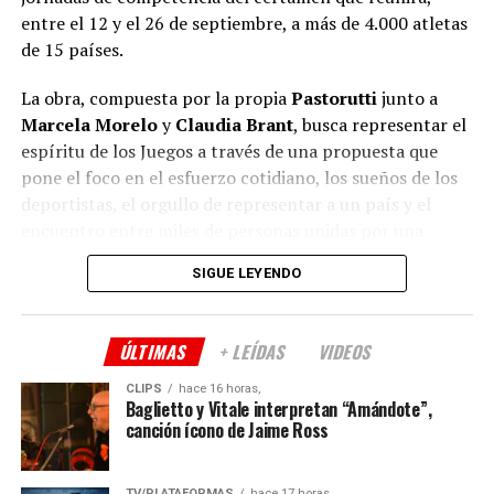
entre el 12 y el 26 de septiembre, a más de 4.000 atletas
de 15 países.
La obra, compuesta por la propia
Pastorutti
junto a
Marcela Morelo
y
Claudia Brant
, busca representar el
espíritu de los Juegos a través de una propuesta que
pone el foco en el esfuerzo cotidiano, los sueños de los
deportistas, el orgullo de representar a un país y el
encuentro entre miles de personas unidas por una
misma pasión.
SIGUE LEYENDO
Según publicó la agencia
Noticias Argentinas
, la canción
formará parte de la identidad de los XIII Juegos
ÚLTIMAS
+ LEÍDAS
VIDEOS
Suramericanos Santa Fe 2026 y acompañará tanto la
etapa previa como las ceremonias y cada jornada de
CLIPS
hace 16 horas,
Baglietto y Vitale interpretan “Amándote”,
competencia en las sedes de Santa Fe, Rosario y Rafaela.
canción ícono de Jaime Ross
Pastorutti
recordó que el proyecto surgió cuando se
encontraba componiendo junto a
Morelo
y
Brant
, sin
TV/PLATAFORMAS
hace 17 horas,