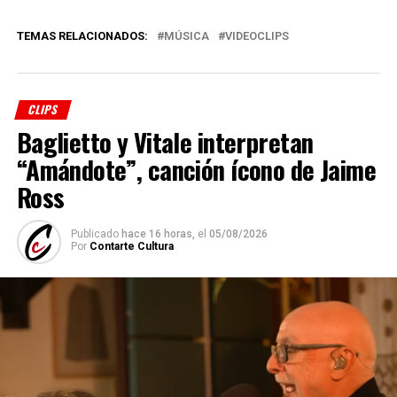
TEMAS RELACIONADOS:
MÚSICA
VIDEOCLIPS
CLIPS
Baglietto y Vitale interpretan
“Amándote”, canción ícono de Jaime
Ross
Publicado
hace 16 horas,
el
05/08/2026
Por
Contarte Cultura