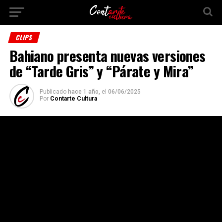
CLIPS
Bahiano presenta nuevas versiones
de “Tarde Gris” y “Párate y Mira”
Publicado
hace 1 año,
el
06/06/2025
Por
Contarte Cultura