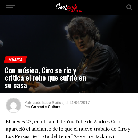
MÚSICA
Con música, Ciro se ríe y
critica el robo que sufrió en
su casa
Publicado
hace 9 años,
el
24/06/2017
Por
Contarte Cultura
El jueves 22, en el canal de YouTube de Andrés Ciro
apareció el adelanto de lo que el nuevo trabajo de Ciro y
Los Persas. Se trata del tema “(Give me Back my)