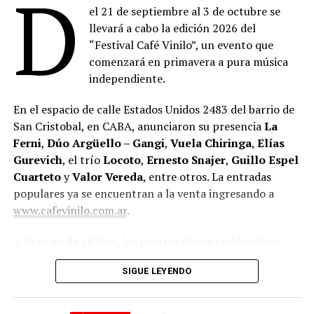
D
el 21 de septiembre al 3 de octubre se
llevará a cabo la edición 2026 del
“Festival Café Vinilo”, un evento que
comenzará en primavera a pura música
independiente.
En el espacio de calle Estados Unidos 2483 del barrio de
San Cristobal, en CABA, anunciaron su presencia
La
Ferni
,
Dúo Argüello – Gangi
,
Vuela Chiringa
,
Elías
Gurevich
, el trío
Locoto
,
Ernesto Snajer
,
Guillo Espel
Cuarteto
y
Valor Vereda
, entre otros. La entradas
populares ya se encuentran a la venta ingresando a
www.cafevinilo.com.ar
.
A lo largo de 10 días, las puertas de ese emblemático
espacio cultural porteño estarán abiertas para celebrar
SIGUE LEYENDO
un año más de vida, haciendo partícipe a la comunidad
que los viene acompañando.