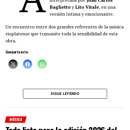
Baglietto
y
Lito Vitale
, en una
versión íntima y emocionante.
Un encuentro entre dos grandes referentes de la música
rioplatense que transmite toda la sensibilidad de esta
obra.
Comparte esto:
Sciammarella Tango
está compuesta por:
Denise Sciammarella
(investigación y voz)
SIGUE LEYENDO
Shino Ohnaga
(piano y arreglos)
Cindy Harcha
(bandoneón y arreglos)
MÚSICA
Geraldina Carnicina
(contrabajo)
Todo listo para la edición 2026 del