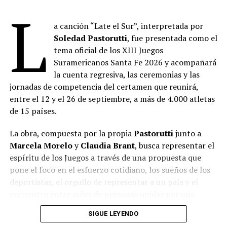
L
Comparte esto:
a canción “Late el Sur”, interpretada por
Soledad Pastorutti
, fue presentada como el
tema oficial de los XIII Juegos
Suramericanos Santa Fe 2026 y acompañará
la cuenta regresiva, las ceremonias y las
jornadas de competencia del certamen que reunirá,
entre el 12 y el 26 de septiembre, a más de 4.000 atletas
de 15 países.
La obra, compuesta por la propia
Pastorutti
junto a
Marcela Morelo
y
Claudia Brant
, busca representar el
espíritu de los Juegos a través de una propuesta que
pone el foco en el esfuerzo cotidiano, los sueños de los
deportistas, el orgullo de representar a un país y el
encuentro entre miles de personas unidas por una
misma pasión.
SIGUE LEYENDO