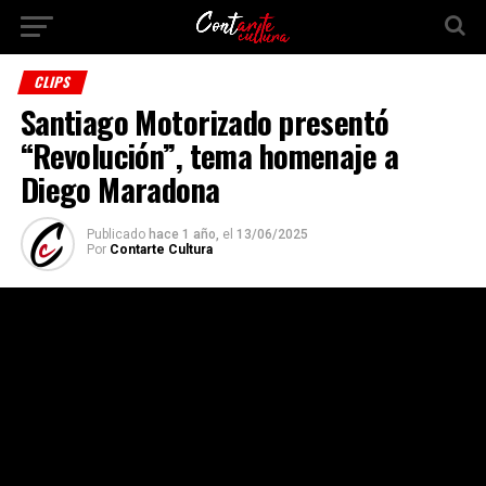
CLIPS
Santiago Motorizado presentó
“Revolución”, tema homenaje a
Diego Maradona
Publicado
hace 1 año,
el
13/06/2025
Por
Contarte Cultura