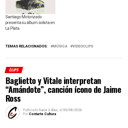
Santiago Motorizado
presenta su álbum solista en
La Plata
TEMAS RELACIONADOS:
MÚSICA
VIDEOCLIPS
CLIPS
Baglietto y Vitale interpretan
“Amándote”, canción ícono de Jaime
Ross
Publicado
hace 2 días,
el
05/08/2026
Por
Contarte Cultura