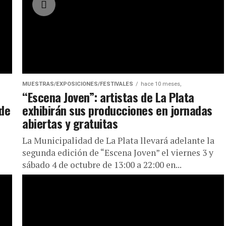
MUESTRAS/EXPOSICIONES/FESTIVALES
hace 10 meses,
“Escena Joven”: artistas de La Plata
 de
exhibirán sus producciones en jornadas
abiertas y gratuitas
La Municipalidad de La Plata llevará adelante la
segunda edición de “Escena Joven” el viernes 3 y
sábado 4 de octubre de 13:00 a 22:00 en...