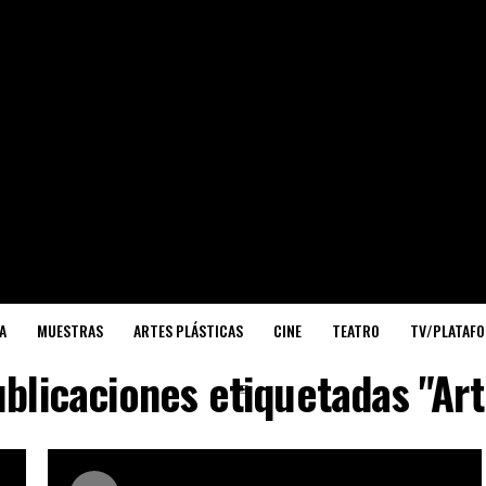
A
MUESTRAS
ARTES PLÁSTICAS
CINE
TEATRO
TV/PLATAF
ublicaciones etiquetadas "Art
✉