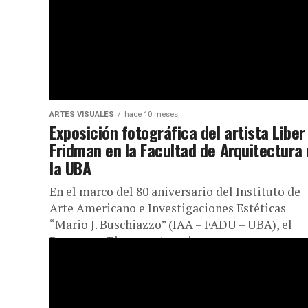
ARTES VISUALES
hace 10 meses,
Exposición fotográfica del artista Liber
Fridman en la Facultad de Arquitectura
la UBA
En el marco del 80 aniversario del Instituto de
Arte Americano e Investigaciones Estéticas
“Mario J. Buschiazzo” (IAA – FADU – UBA), el
Programa Tiempos Americanos...