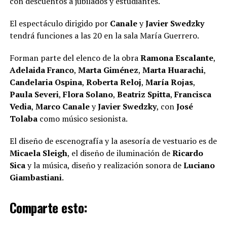
con descuentos a jubilados y estudiantes.
El espectáculo dirigido por
Canale
y
Javier Swedzky
tendrá funciones a las 20 en la sala María Guerrero.
Forman parte del elenco de la obra
Ramona Escalante
,
Adelaida Franco
,
Marta Giménez
,
Marta Huarachi
,
Candelaria Ospina
,
Roberta Reloj
,
María Rojas
,
Paula Severi
,
Flora Solano
,
Beatriz Spitta
,
Francisca
Vedia
,
Marco Canale
y
Javier Swedzky
, con
José
Tolaba
como músico sesionista.
El diseño de escenografía y la asesoría de vestuario es de
Micaela Sleigh
, el diseño de iluminación de
Ricardo
Sica
y la música, diseño y realización sonora de
Luciano
Giambastiani
.
Comparte esto: