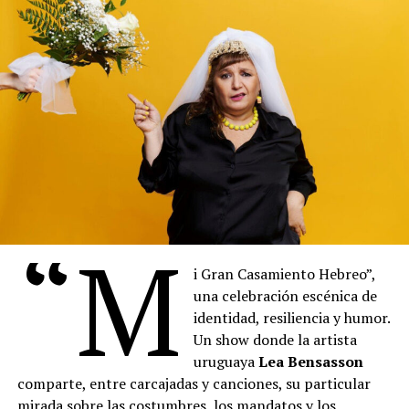
“M
i Gran Casamiento Hebreo”,
una celebración escénica de
Vuelven Los Clásicos es un espectáculo de humor y
identidad, resiliencia y humor.
música en el que los integrantes de La Chirichota
Un show donde la artista
encarnan a grandes compositores del pasado – como
uruguaya
Lea Bensasson
Mozart, Beethoven, Bach o Vivaldi – que regresan al
comparte, entre carcajadas y canciones, su particular
mundo actual y se enfrentan, con sorpresa, sarcasmo y
mirada sobre las costumbres, los mandatos y los
algo de resignación, a los géneros musicales que