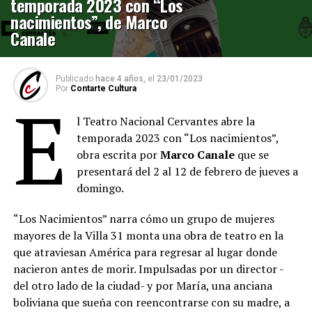
temporada 2023 con “Los
nacimientos”, de Marco
Canale
Publicado
hace 4 años,
el
23/01/2023
Por
Contarte Cultura
E
l Teatro Nacional Cervantes abre la
temporada 2023 con “Los nacimientos”,
obra escrita por
Marco Canale
que se
presentará del 2 al 12 de febrero de jueves a
domingo.
“Los Nacimientos” narra cómo un grupo de mujeres
mayores de la Villa 31 monta una obra de teatro en la
que atraviesan América para regresar al lugar donde
nacieron antes de morir. Impulsadas por un director -
del otro lado de la ciudad- y por María, una anciana
boliviana que sueña con reencontrarse con su madre, a