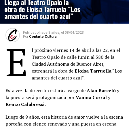
Llega al Teatro Ópalo la
obra de Eloisa Tarruela “Los
amantes del cuarto azul”
Publicado
hace 3 años,
el
08/04/2023
Por
Contarte Cultura
E
l próximo viernes 14 de abril a las 22, en el
Teatro Ópalo de calle Junín al 380 de la
Ciudad Autónoma de Buenos Aires,
estrenará la obra de
Eloísa Tarruella
“Los
amantes del cuarto azul”.
Esta vez, la dirección estará a cargo de
Alan Barceló
y
la puesta será protagonizada por
Vanina Corral
y
Renzo Calabressi
.
Luego de 9 años, esta historia de amor vuelve a la escena
porteña con elenco renovado y una puesta en escena