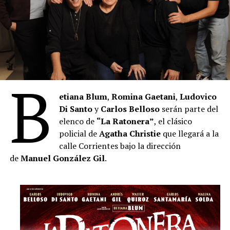
B
etiana Blum
,
Romina Gaetani
,
Ludovico
Di Santo
y
Carlos Belloso
serán parte del
elenco de
“La Ratonera”
, el clásico
policial de
Agatha Christie
que llegará a la
calle Corrientes bajo la dirección
de
Manuel González Gil
.