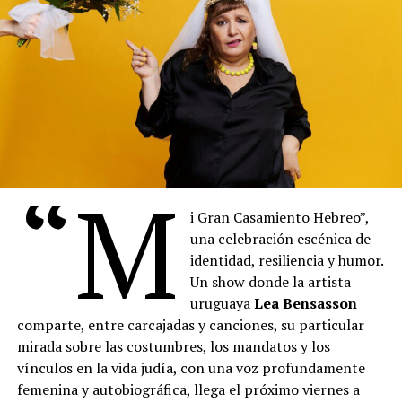
“M
i Gran Casamiento Hebreo”,
una celebración escénica de
Vuelven Los Clásicos es un espectáculo de humor y
identidad, resiliencia y humor.
música en el que los integrantes de La Chirichota
Un show donde la artista
encarnan a grandes compositores del pasado – como
uruguaya
Lea Bensasson
Mozart, Beethoven, Bach o Vivaldi – que regresan al
comparte, entre carcajadas y canciones, su particular
mundo actual y se enfrentan, con sorpresa, sarcasmo y
mirada sobre las costumbres, los mandatos y los
algo de resignación, a los géneros musicales que
vínculos en la vida judía, con una voz profundamente
dominan hoy las listas de éxitos.
femenina y autobiográfica, llega el próximo viernes a
El reguetón, el trap o el pop comercial son examinados