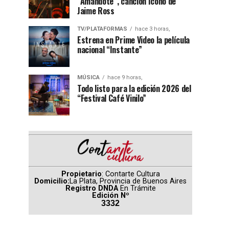
“Amándote”, canción ícono de
Jaime Ross
TV/PLATAFORMAS
hace 3 horas,
Estrena en Prime Video la película
nacional “Instante”
MÚSICA
hace 9 horas,
Todo listo para la edición 2026 del
“Festival Café Vinilo”
Propietario
: Contarte Cultura
Domicilio:
La Plata, Provincia de Buenos Aires
Registro DNDA
En Trámite
Edición Nº
3332