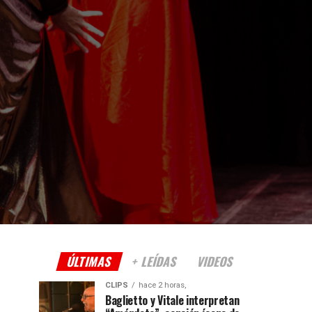
ÚLTIMAS
+ LEÍDAS
VIDEOS
CLIPS
hace 2 horas,
Baglietto y Vitale interpretan