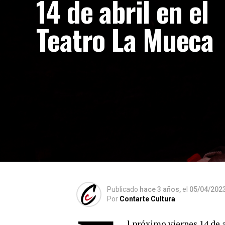
14 de abril en el
Teatro La Mueca
Publicado
hace 3 años,
el
05/04/202
Por
Contarte Cultura
l próximo viernes 14 de a