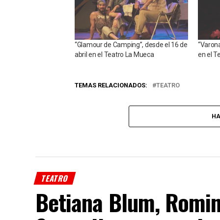
“Glamour de Camping”, desde el 16 de
“Varon
abril en el Teatro La Mueca
en el T
TEMAS RELACIONADOS:
TEATRO
HA
TEATRO
Betiana Blum, Romin