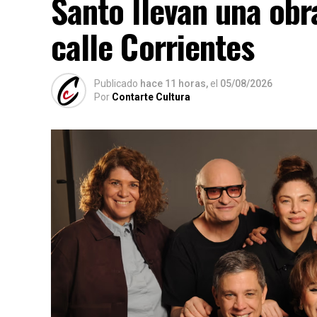
Santo llevan una obr
calle Corrientes
Publicado
hace 11 horas,
el
05/08/2026
Por
Contarte Cultura