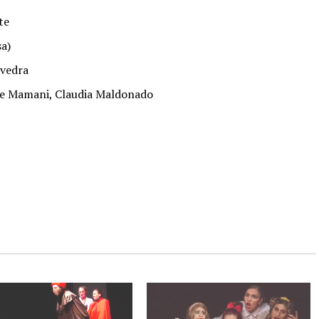
te
a)
avedra
de Mamani, Claudia Maldonado