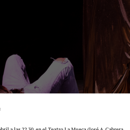
3
bril a las 22.30, en el Teatro La Mueca (José A. Cabrera