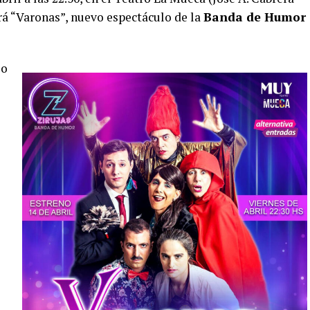
rá “Varonas”, nuevo espectáculo de la
Banda de Humor
so