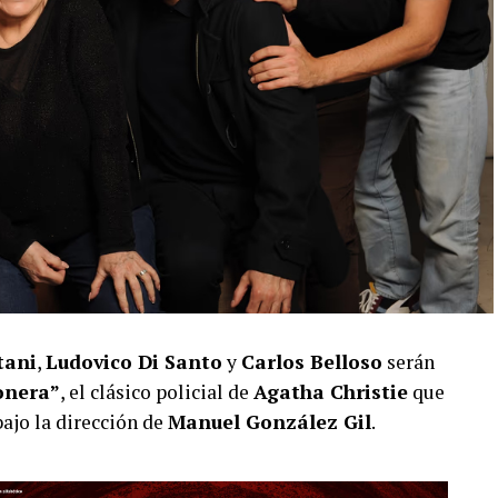
tani
,
Ludovico Di Santo
y
Carlos Belloso
serán
onera”
, el clásico policial de
Agatha Christie
que
bajo la dirección de
Manuel González Gil
.