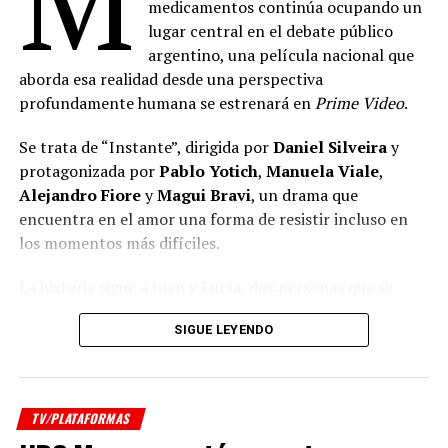
medicamentos continúa ocupando un
lugar central en el debate público
argentino, una película nacional que
aborda esa realidad desde una perspectiva
profundamente humana se estrenará en
Prime Video
.
Se trata de “Instante”, dirigida por
Daniel Silveira
y
protagonizada por
Pablo Yotich
,
Manuela Viale
,
Alejandro Fiore
y
Magui Bravi
, un drama que
encuentra en el amor una forma de resistir incluso en
los momentos más difíciles.
La historia sigue a Juan y Lucía, dos personas que se
conocen durante un tratamiento oncológico. Ambos
SIGUE LEYENDO
atraviesan uno de los momentos más complejos de sus
vidas, convencidos de que el futuro se volvió incierto. Sin
embargo, cuando todo parece desmoronarse, descubren
que todavía existe espacio para enamorarse, volver a
TV/PLATAFORMAS
ilusionarse y encontrar motivos para seguir adelante.