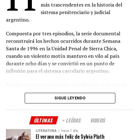
de agosto
más trascendentes en la historia del
Montaje: Ramiro Romero
La Esclava Sexual
– 14 de agosto
sistema penitenciario y judicial
Música: Marcelo Bormida, Valenti Liendo
argentino.
Conan O’Brien de Visita, Temporada 3
– 21 de
Sonido: Germán Surace
agosto
Compuesta por tres episodios, la serie documental
Producción ejecutiva: Hugo Armoa, Magui Bravi,
Guerra de Bandas: Oslo
– 28 de agosto
reconstruirá los hechos ocurridos durante Semana
Manuela Viale, Pablo Yotich, Alejandro Fiore
Santa de 1996 en la Unidad Penal de Sierra Chica,
(
Fuente: televison.com.ar
)
cuando un violento motín mantuvo en vilo al país
Prensa: Kevin Melgar
durante ocho días y se convirtió en un punto de
Comparte esto:
Género: Drama
inflexión para el sistema carcelario argentino.
Duración: 90 minutos
Basada en una investigación periodística, la docuserie
Apoyo institucional: Instituto Cultural de la
combinará testimonios de protagonistas directos,
Provincia de Buenos Aires
SIGUE LEYENDO
funcionarios, integrantes del Servicio Penitenciario y
otras personas vinculadas al caso, junto con material de
Comparte esto:
archivo y registros históricos poco difundidos que
ÚLTIMAS
+ LEÍDAS
VIDEOS
permitirán reconstruir el desarrollo del conflicto.
LITERATURA
hace 1 día,
Además de narrar los acontecimientos, la producción
El verano más feliz de Sylvia Plath