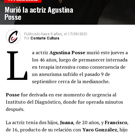
Murió la actriz Agustina
Posse
Publicado
hace 5 años,
el
17/09/2021
Por
Contarte Cultura
L
a actriz
Agustina Posse
murió este jueves a
los 46 años, luego de permanecer internada
en terapia intensiva como consecuencia de
un aneurisma sufrido el pasado 9 de
septiembre cerca de la medianoche.
Posse
fue derivada en ese momento de urgencia al
Instituto del Diagnóstico, donde fue operada minutos
después.
La actriz tenía dos hijos,
Juana
, de 20 años, y
Francisco
,
de 16, producto de su relación con
Yaco González
, hijo