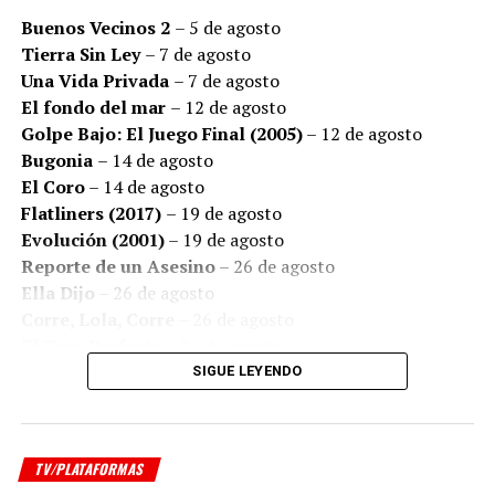
familias expresan preocupación por el acceso a
Buenos Vecinos 2
– 5 de agosto
tratamientos y medicamentos, el estreno adquiere una
Tierra Sin Ley
– 7 de agosto
resonancia especial: detrás de cada diagnóstico existen
Una Vida Privada
– 7 de agosto
historias de amor, de miedo, de fortaleza y de personas
El fondo del mar
– 12 de agosto
que luchan por seguir viviendo.
Golpe Bajo: El Juego Final (2005)
– 12 de agosto
Bugonia
– 14 de agosto
El Coro
– 14 de agosto
Flatliners (2017)
– 19 de agosto
Evolución (2001)
– 19 de agosto
Reporte de un Asesino
– 26 de agosto
Ella Dijo
– 26 de agosto
Corre, Lola, Corre
– 26 de agosto
El Tipo Perfecto
– 26 de agosto
Ricki and the Flash: Entre la Fama y la Familia
– 26
SIGUE LEYENDO
de agosto
Producida por
3 C Films
,
Che Contenidos
,
Avanza
Producciones
y
1:85 Films
, “Instante” se encontrará
Series
disponible en
Prime Video
.
TV/PLATAFORMAS