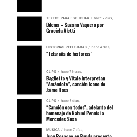
TEXTOS PARA ESCUCHAR
hace 7 días,
Dilema – Susana Vaquero por
Graciela Aletti
HISTORIAS REFLEJADAS
hace 4 días,
“Telaraña de historias”
CLIPS
hace 7 horas,
Baglietto y Vitale interpretan
“Amándote”, canción ícono de
Jaime Ross
CLIPS
hace 6 días,
“Canción con todos”, adelanto del
homenaje de Nahuel Pennisi a
Mercedes Sosa
MÚSICA
hace 7 días,
Juan Rosasco en Banda presenta