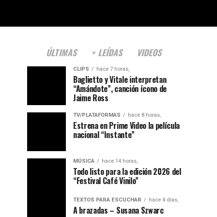
ÚLTIMAS
+ LEÍDAS
VIDEOS
CLIPS
hace 7 horas,
Baglietto y Vitale interpretan
“Amándote”, canción ícono de
Jaime Ross
TV/PLATAFORMAS
hace 8 horas,
Estrena en Prime Video la película
nacional “Instante”
MÚSICA
hace 14 horas,
Todo listo para la edición 2026 del
“Festival Café Vinilo”
TEXTOS PARA ESCUCHAR
hace 4 días,
A brazadas – Susana Szwarc