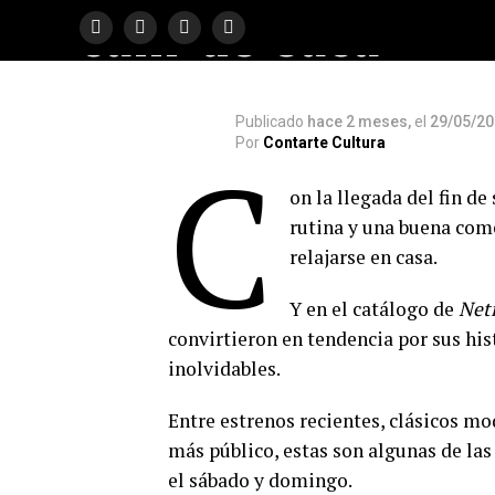
salir de casa
Publicado
hace 2 meses,
el
29/05/2
Por
Contarte Cultura
C
on la llegada del fin d
rutina y una buena come
relajarse en casa.
Y en el catálogo de
Netf
convirtieron en tendencia por sus hi
inolvidables.
Entre estrenos recientes, clásicos m
más público, estas son algunas de l
el sábado y domingo.