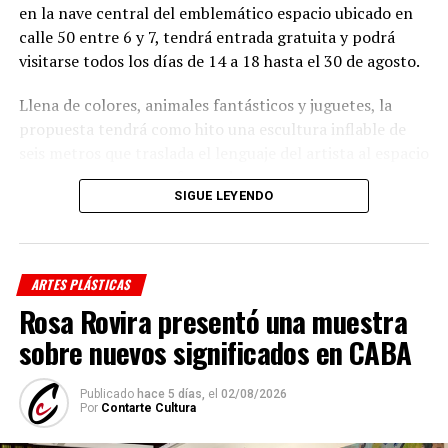
en la nave central del emblemático espacio ubicado en
calle 50 entre 6 y 7, tendrá entrada gratuita y podrá
visitarse todos los días de 14 a 18 hasta el 30 de agosto.
Llena de colores, animales fantásticos y juguetes, la
propuesta tendrá como hito una escultura inflable de
seis metros que traslada el lenguaje del artista al espacio
y propone una nueva forma de encontrarse con su
SIGUE LEYENDO
trabajo.
Además, reunirá obras especialmente seleccionadas que
dialogan con la escala y la arquitectura del edificio y
ARTES PLÁSTICAS
contará con un recorrido organizado en núcleos
Rosa Rovira presentó una muestra
temáticos que invitarán al público a descubrir distintas
etapas de la producción de
Compagnucci
.
sobre nuevos significados en CABA
La muestra será además el marco de la inauguración de
Publicado
hace 5 días,
el
02/08/2026
los nuevos paneles y del sistema de iluminación
Por
Contarte Cultura
especialmente diseñado para grandes exposiciones, que