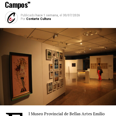
Campos”
ensamblaje, intervención y reutilización para otorgarles
un nuevo valor simbólico y comunicacional.
Publicado
hace 1 semana,
el
30/07/2026
Por
Contarte Cultura
La exposición puede visitarse de lunes a viernes, de 10 a
15, hasta mediados de septiembre en la icónica “caja de
cristal” de la Casa Matriz del Banco Ciudad ubicada en
Florida 302, en el microcentro porteño.
Todas las obras están disponibles en el catálogo de la
tienda de arte online.
Quién es Rosa Rovira
Rosa Rovira nació en Quilmes, provincia de Buenos Aires.
Es dibujante, pintora, docente y escritora, y egresó de la
Facultad de Filosofía y Letras de la Universidad de
Buenos Aires. Es miembro de la Sociedad Argentina de
Artistas Plásticos, de la Asociación Estímulo de Bellas
l Museo Provincial de Bellas Artes Emilio
Artes y de asociaciones de artistas visuales de Noruega y