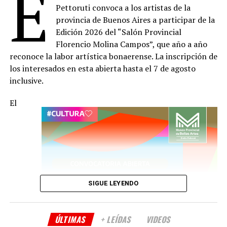
E
Pettoruti convoca a los artistas de la
Barcelona.
provincia de Buenos Aires a participar de la
Desde la década de 1980 participa en salones
Edición 2026 del “Salón Provincial
municipales, provinciales, nacionales e internacionales,
Florencio Molina Campos”, que año a año
y ha realizado exposiciones individuales y colectivas en
reconoce la labor artística bonaerense. La inscripción de
la Argentina, Panamá, España, Francia, Noruega y
los interesados en esta abierta hasta el 7 de agosto
Japón, entre otros países.
inclusive.
Fue seleccionada en las Bienales Internacionales de
El
Dibujo de Pilsen, República Checa, auspiciadas por la
Asociación Internacional de Arte de Europa. Sus obras
forman parte de museos, instituciones educativas y
colecciones públicas y privadas de la Argentina, América
Latina, Europa y Asia.
SIGUE LEYENDO
Además de su producción artística, ha desarrollado
proyectos curatoriales y multidisciplinarios, y fue
fundadora de espacios de arte en Noruega. Actualmente
ÚLTIMAS
+ LEÍDAS
VIDEOS
reside entre la Ciudad de Buenos Aires y Las Rosas,