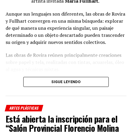
artista invitada
María Fullhart.
El evento es organizado por la Municipalidad de La Plata
junto a la Universidad del Este y cuenta con la
Aunque sus lenguajes son diferentes, las obras de Rovira
colaboración de la Fundación Fortabat y la Universidad
y Fullhart convergen en una misma búsqueda: explorar
Católica de La Plata.
de qué manera una experiencia singular, un paisaje
determinado o un objeto descartado pueden trascender
(
Fuente: Prensa Municipalidad de La Plata
)
su origen y adquirir nuevos sentidos colectivos.
Comparte esto:
Las obras de Rovira reúnen principalmente creaciones
sobre papel y tela, realizadas con tintas, acuarelas, óleo
al agua y técnicas mixtas.
Entre las piezas que integran la muestra se
SIGUE LEYENDO
destaca
Monte vivo
, un óleo al agua de gran formato
realizado en 2020, junto con acuarelas y dibujos en tinta
como
Mis montañas
,
Añoso
y
Cielo cóncavo
.
ARTES PLÁSTICAS
Está abierta la inscripción para el
La propuesta de Fullhart, por su parte, fue construida a
partir de materiales recuperados y objetos que
“Salón Provincial Florencio Molina
perdieron su función original, con técnicas de