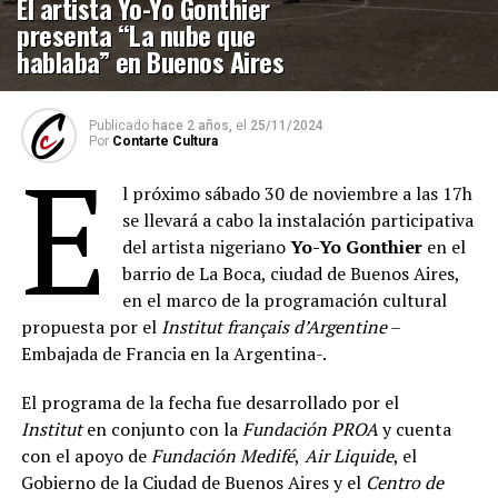
El artista Yo-Yo Gonthier
presenta “La nube que
hablaba” en Buenos Aires
Publicado
hace 2 años,
el
25/11/2024
Por
Contarte Cultura
E
l próximo sábado 30 de noviembre a las 17h
se llevará a cabo la instalación participativa
del artista nigeriano
Yo-Yo Gonthier
en el
barrio de La Boca, ciudad de Buenos Aires,
en el marco de la programación cultural
propuesta por el
Institut français d’Argentine
–
Embajada de Francia en la Argentina-.
El programa de la fecha fue desarrollado por el
Institut
en conjunto con la
Fundación PROA
y cuenta
con el apoyo de
Fundación Medifé
,
Air Liquide
, el
Gobierno de la Ciudad de Buenos Aires y el
Centro de