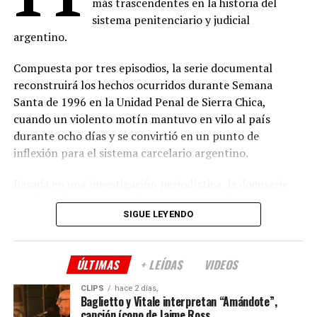
más trascendentes en la historia del
Montaje: Ramiro Romero
La Esclava Sexual
– 14 de agosto
sistema penitenciario y judicial
Música: Marcelo Bormida, Valenti Liendo
argentino.
Conan O’Brien de Visita, Temporada 3
– 21 de
Sonido: Germán Surace
agosto
Compuesta por tres episodios, la serie documental
Producción ejecutiva: Hugo Armoa, Magui Bravi,
Guerra de Bandas: Oslo
– 28 de agosto
reconstruirá los hechos ocurridos durante Semana
Manuela Viale, Pablo Yotich, Alejandro Fiore
Santa de 1996 en la Unidad Penal de Sierra Chica,
(
Fuente: televison.com.ar
)
cuando un violento motín mantuvo en vilo al país
Prensa: Kevin Melgar
durante ocho días y se convirtió en un punto de
Comparte esto:
Género: Drama
inflexión para el sistema carcelario argentino.
Duración: 90 minutos
Basada en una investigación periodística, la docuserie
Apoyo institucional: Instituto Cultural de la
combinará testimonios de protagonistas directos,
Provincia de Buenos Aires
SIGUE LEYENDO
funcionarios, integrantes del Servicio Penitenciario y
otras personas vinculadas al caso, junto con material de
Comparte esto:
archivo y registros históricos poco difundidos que
ÚLTIMAS
+ LEÍDAS
VIDEOS
permitirán reconstruir el desarrollo del conflicto.
CLIPS
hace 2 días,
Además de narrar los acontecimientos, la producción
Baglietto y Vitale interpretan “Amándote”,
canción ícono de Jaime Ross