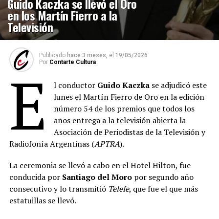
Guido Kaczka se llevó el Oro
en los Martín Fierro a la
Televisión
Publicado
hace 3 meses,
el
19/05/2026
Por
Contarte Cultura
E
l conductor
Guido Kaczka
se adjudicó este
lunes el Martín Fierro de Oro en la edición
número 54 de los premios que todos los
años entrega a la televisión abierta la
Asociación de Periodistas de la Televisión y
Radiofonía Argentinas (
APTRA
).
La ceremonia se llevó a cabo en el Hotel Hilton, fue
conducida por
Santiago del Moro
por segundo año
consecutivo y lo transmitió
Telefe
, que fue el que más
estatuillas se llevó.