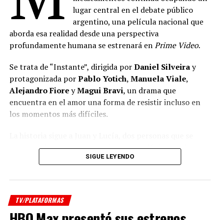
lugar central en el debate público
argentino, una película nacional que
aborda esa realidad desde una perspectiva
profundamente humana se estrenará en
Prime Video
.
Se trata de “Instante”, dirigida por
Daniel Silveira
y
protagonizada por
Pablo Yotich
,
Manuela Viale
,
Alejandro Fiore
y
Magui Bravi
, un drama que
encuentra en el amor una forma de resistir incluso en
los momentos más difíciles.
La historia sigue a Juan y Lucía, dos personas que se
conocen durante un tratamiento oncológico. Ambos
SIGUE LEYENDO
atraviesan uno de los momentos más complejos de sus
vidas, convencidos de que el futuro se volvió incierto. Sin
embargo, cuando todo parece desmoronarse, descubren
que todavía existe espacio para enamorarse, volver a
TV/PLATAFORMAS
ilusionarse y encontrar motivos para seguir adelante.
HBO Max presentó sus estrenos