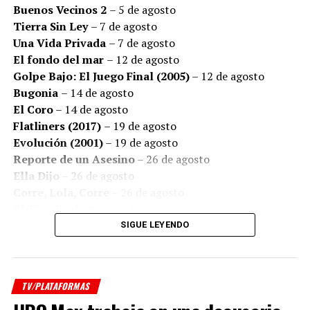
Buenos Vecinos 2
– 5 de agosto
tratamientos y medicamentos, el estreno adquiere una
Tierra Sin Ley
– 7 de agosto
resonancia especial: detrás de cada diagnóstico existen
Una Vida Privada
– 7 de agosto
historias de amor, de miedo, de fortaleza y de personas
El fondo del mar
– 12 de agosto
que luchan por seguir viviendo.
Golpe Bajo: El Juego Final (2005)
– 12 de agosto
Bugonia
– 14 de agosto
El Coro
– 14 de agosto
Flatliners (2017)
– 19 de agosto
Evolución (2001)
– 19 de agosto
Reporte de un Asesino
– 26 de agosto
Ella Dijo
– 26 de agosto
Corre, Lola, Corre
– 26 de agosto
El Tipo Perfecto
– 26 de agosto
Ricki and the Flash: Entre la Fama y la Familia
– 26
SIGUE LEYENDO
de agosto
Producida por
3 C Films
,
Che Contenidos
,
Avanza
Producciones
y
1:85 Films
, “Instante” se encontrará
Series
disponible en
Prime Video
.
TV/PLATAFORMAS