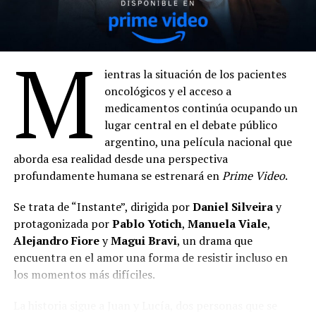
M
ientras la situación de los pacientes
oncológicos y el acceso a
medicamentos continúa ocupando un
lugar central en el debate público
argentino, una película nacional que
aborda esa realidad desde una perspectiva
profundamente humana se estrenará en
Prime Video
.
Se trata de “Instante”, dirigida por
Daniel Silveira
y
protagonizada por
Pablo Yotich
,
Manuela Viale
,
Alejandro Fiore
y
Magui Bravi
, un drama que
encuentra en el amor una forma de resistir incluso en
los momentos más difíciles.
La historia sigue a Juan y Lucía, dos personas que se