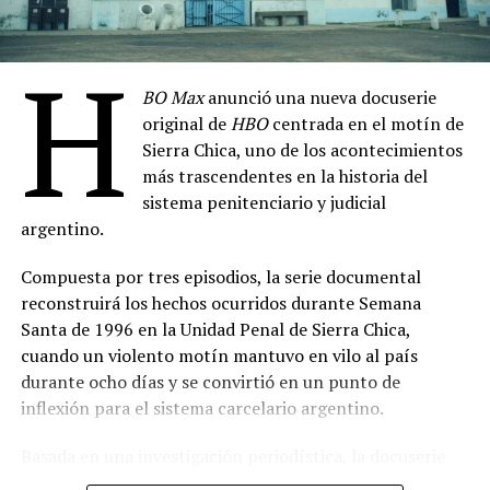
Peter Frederiksen: Anatomía de un Monstruo
–
Selene Moscardi, Mosquito Sancineto, Nazareno
7 de agosto
Laborato, Griselda Rappi, Belén Tassi, Charly Issa,
H
Hard Knocks: Campo de Entrenamiento con los
Agustín Salas
BO Max
anunció una nueva docuserie
Seattle Seahawks, Temporada 21
– 8 de agosto
Dirección de fotografía: Davin Bog
original de
HBO
centrada en el motín de
Casada con El Chapo: Emma Coronel Habla
– 11
Dirección de arte: Lucas Pérez
Sierra Chica, uno de los acontecimientos
de agosto
más trascendentes en la historia del
Montaje: Ramiro Romero
La Esclava Sexual
– 14 de agosto
sistema penitenciario y judicial
Música: Marcelo Bormida, Valenti Liendo
argentino.
Conan O’Brien de Visita, Temporada 3
– 21 de
Sonido: Germán Surace
agosto
Compuesta por tres episodios, la serie documental
Producción ejecutiva: Hugo Armoa, Magui Bravi,
Guerra de Bandas: Oslo
– 28 de agosto
reconstruirá los hechos ocurridos durante Semana
Manuela Viale, Pablo Yotich, Alejandro Fiore
Santa de 1996 en la Unidad Penal de Sierra Chica,
(
Fuente: televison.com.ar
)
cuando un violento motín mantuvo en vilo al país
Prensa: Kevin Melgar
durante ocho días y se convirtió en un punto de
Comparte esto:
Género: Drama
inflexión para el sistema carcelario argentino.
Duración: 90 minutos
Basada en una investigación periodística, la docuserie
Apoyo institucional: Instituto Cultural de la
combinará testimonios de protagonistas directos,