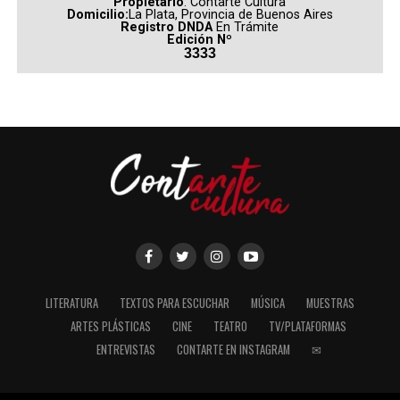
Propietario
: Contarte Cultura
Gueilburt
. El guion fue desarrollado por
Nicolás
Domicilio:
La Plata, Provincia de Buenos Aires
Registro DNDA
En Trámite
Gueilburt
y
Pablo Olmedo
, mientras que la producción
Edición Nº
está a cargo de
Sebastián Gamba
.
3333
(
Fuente: television.com.ar
)
Comparte esto:
LITERATURA
TEXTOS PARA ESCUCHAR
MÚSICA
MUESTRAS
ARTES PLÁSTICAS
CINE
TEATRO
TV/PLATAFORMAS
ENTREVISTAS
CONTARTE EN INSTAGRAM
✉