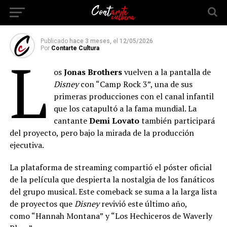
adelanto de “Camp Rock 3”
Publicado
hace 3 meses,
el
12/05/2026
Por
Contarte Cultura
L
os
Jonas Brothers
vuelven a la pantalla de
Disney
con “Camp Rock 3”, una de sus
primeras producciones con el canal infantil
que los catapultó a la fama mundial. La
cantante
Demi Lovato
también participará
del proyecto, pero bajo la mirada de la producción
ejecutiva.
La plataforma de streaming compartió el póster oficial
de la película que despierta la nostalgia de los fanáticos
del grupo musical. Este comeback se suma a la larga lista
de proyectos que
Disney
revivió este último año,
como “Hannah Montana”
y “Los Hechiceros de Waverly