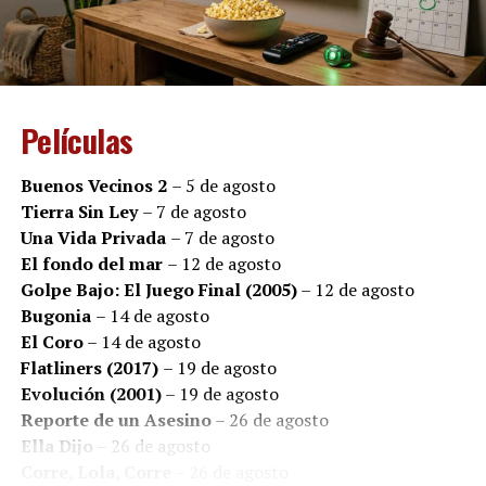
estar en agenda. La película invita a reflexionar sobre el
impacto humano de la enfermedad, la importancia del
acompañamiento y la esperanza que puede surgir aun
en los escenarios más adversos.
Películas
En un contexto en el que miles de pacientes y sus
familias expresan preocupación por el acceso a
Buenos Vecinos 2
– 5 de agosto
tratamientos y medicamentos, el estreno adquiere una
Tierra Sin Ley
– 7 de agosto
resonancia especial: detrás de cada diagnóstico existen
Una Vida Privada
– 7 de agosto
historias de amor, de miedo, de fortaleza y de personas
El fondo del mar
– 12 de agosto
que luchan por seguir viviendo.
Golpe Bajo: El Juego Final (2005)
– 12 de agosto
Bugonia
– 14 de agosto
El Coro
– 14 de agosto
Flatliners (2017)
– 19 de agosto
Evolución (2001)
– 19 de agosto
Reporte de un Asesino
– 26 de agosto
Ella Dijo
– 26 de agosto
Corre, Lola, Corre
– 26 de agosto