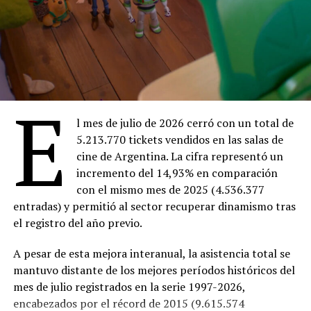
18:30 –
Ahí donde no estás
(Entrada $4.000)
20:30 –
Facultad
(Entrada gratuita)
Sábado 8
18:30 –
Ahí donde no estás
(Entrada $4.000)
20:30 –
The Thing
(Entrada $4.000)
E
Domingo 9
18:00 –
Ahí donde no estás
(Entrada $4.000)
l mes de julio de 2026 cerró con un total de
20:00 –
Dios y el diablo en la tierra del sol
en 16
5.213.770 tickets vendidos en las salas de
mm ($Entrada 4.000)
cine de Argentina. La cifra representó un
incremento del 14,93% en comparación
Lunes 10
con el mismo mes de 2025 (4.536.377
18:30 –
Ahí donde no estás
(Entrada $4.000)
entradas) y permitió al sector recuperar dinamismo tras
20:30 –
Marcado para matar
(Entrada gratuita)
el registro del año previo.
Martes 11
18:30 –
Ahí donde no estás
(Entrada $4.000)
A pesar de esta mejora interanual, la asistencia total se
20:30 –
Trilogy of Terror
(Entrada $4.000)
mantuvo distante de los mejores períodos históricos del
mes de julio registrados en la serie 1997-2026,
Miércoles 12
encabezados por el récord de 2015 (9.615.574
18:30 –
Ahí donde no estás
($Entrada 4.000)