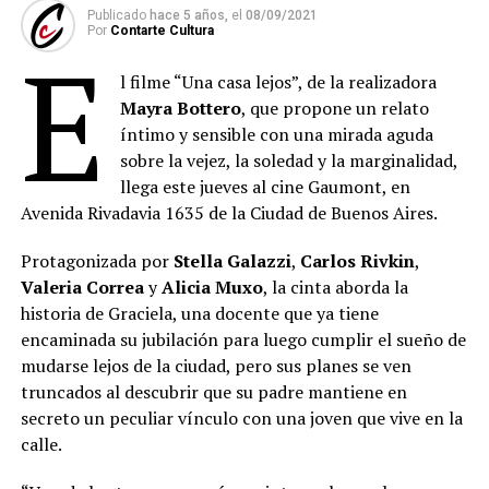
Publicado
hace 5 años,
el
08/09/2021
Por
Contarte Cultura
E
l filme “Una casa lejos”, de la realizadora
Mayra Bottero
, que propone un relato
íntimo y sensible con una mirada aguda
sobre la vejez, la soledad y la marginalidad,
llega este jueves al cine Gaumont, en
Avenida Rivadavia 1635 de la Ciudad de Buenos Aires.
Protagonizada por
Stella Galazzi
,
Carlos Rivkin
,
Valeria Correa
y
Alicia Muxo
, la cinta aborda la
historia de Graciela, una docente que ya tiene
encaminada su jubilación para luego cumplir el sueño de
mudarse lejos de la ciudad, pero sus planes se ven
truncados al descubrir que su padre mantiene en
secreto un peculiar vínculo con una joven que vive en la
calle.