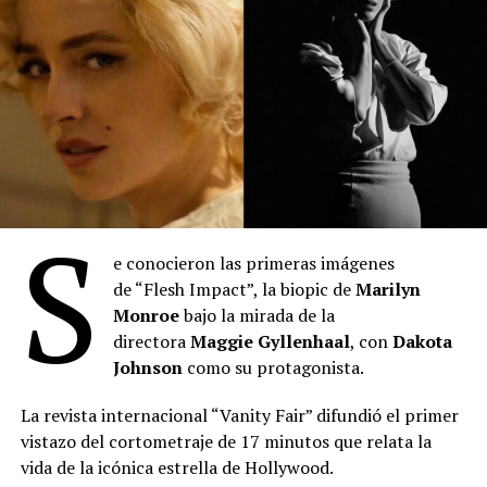
(
Fuente: Prensa Municipalidad de La Plata
)
Comparte esto:
S
e conocieron las primeras imágenes
de “Flesh Impact”, la biopic de
Marilyn
“Toy Story 5”
: Se posicionó en el primer lugar del
Monroe
bajo la mirada de la
mes con 2.027.345 espectadores durante julio. La
directora
Maggie Gyllenhaal
, con
Dakota
película de Disney-Pixar acumula 3.613.307
Johnson
como su protagonista.
entradas desde su estreno el 18 de junio,
manteniéndose como el título más visto en lo que
La revista internacional “Vanity Fair” difundió el primer
va del año. Lideró el ranking semanal todo el mes
vistazo del cortometraje de 17 minutos que relata la
hasta el estreno de “Spider-Man: Un nuevo día”. Es
vida de la icónica estrella de Hollywood.
la película más taquillera de 2026.