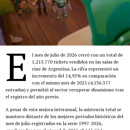
18:30 –
Ahí donde no estás
(Entrada $4.000)
20:30 –
Facultad
(Entrada gratuita)
Sábado 8
18:30 –
Ahí donde no estás
(Entrada $4.000)
20:30 –
The Thing
(Entrada $4.000)
E
Domingo 9
18:00 –
Ahí donde no estás
(Entrada $4.000)
l mes de julio de 2026 cerró con un total de
20:00 –
Dios y el diablo en la tierra del sol
en 16
5.213.770 tickets vendidos en las salas de
mm ($Entrada 4.000)
cine de Argentina. La cifra representó un
incremento del 14,93% en comparación
Lunes 10
con el mismo mes de 2025 (4.536.377
18:30 –
Ahí donde no estás
(Entrada $4.000)
entradas) y permitió al sector recuperar dinamismo tras
20:30 –
Marcado para matar
(Entrada gratuita)
el registro del año previo.
Martes 11
18:30 –
Ahí donde no estás
(Entrada $4.000)
A pesar de esta mejora interanual, la asistencia total se
20:30 –
Trilogy of Terror
(Entrada $4.000)
mantuvo distante de los mejores períodos históricos del
mes de julio registrados en la serie 1997-2026,
Miércoles 12