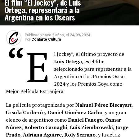
El film “El Jockey”, de Luis
Ortega, representará a la
Argentina en los Oscars
Publicado
hace 2 años,
el
24/09/2024
Por
Contarte Cultura
“E
l Jockey”, el último proyecto de
Luis Ortega
, es el film
seleccionado para representar a la
Argentina en los Premios Oscar
2024 y los Premios Goya como
Mejor Película Extranjera.
La película protagonizada por
Nahuel Pérez Biscayart
,
Úrsula Corberó
y
Daniel Giménez Cacho
, y un gran
elenco de argentinos como
Daniel Fanego
,
Osmar
Núñez
,
Roberto Carnaghi
,
Luis Ziembrowski
,
Jorge
Prado
,
Adriana Aguirre
,
Roly Serrano
, y la actriz