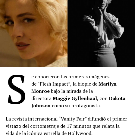
(
Fuente: Prensa Municipalidad de La Plata
)
Comparte esto:
S
e conocieron las primeras imágenes
de “Flesh Impact”, la biopic de
Marilyn
“Toy Story 5”
: Se posicionó en el primer lugar del
Monroe
bajo la mirada de la
mes con 2.027.345 espectadores durante julio. La
directora
Maggie Gyllenhaal
, con
Dakota
película de Disney-Pixar acumula 3.613.307
Johnson
como su protagonista.
entradas desde su estreno el 18 de junio,
manteniéndose como el título más visto en lo que
La revista internacional “Vanity Fair” difundió el primer
va del año. Lideró el ranking semanal todo el mes
vistazo del cortometraje de 17 minutos que relata la
hasta el estreno de “Spider-Man: Un nuevo día”. Es
vida de la icónica estrella de Hollywood.
la película más taquillera de 2026.