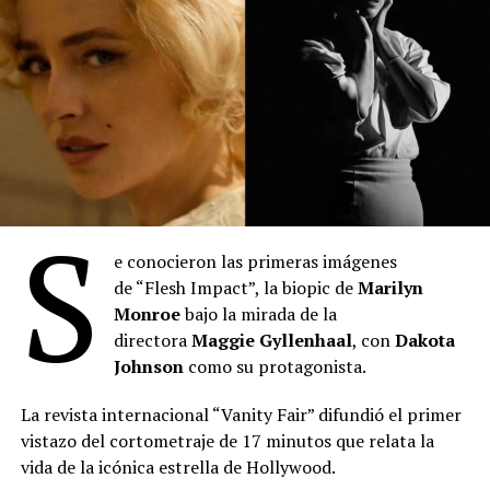
S
e conocieron las primeras imágenes
de “Flesh Impact”, la biopic de
Marilyn
“Toy Story 5”
: Se posicionó en el primer lugar del
Monroe
bajo la mirada de la
mes con 2.027.345 espectadores durante julio. La
directora
Maggie Gyllenhaal
, con
Dakota
película de Disney-Pixar acumula 3.613.307
Johnson
como su protagonista.
entradas desde su estreno el 18 de junio,
manteniéndose como el título más visto en lo que
La revista internacional “Vanity Fair” difundió el primer
va del año. Lideró el ranking semanal todo el mes
vistazo del cortometraje de 17 minutos que relata la
hasta el estreno de “Spider-Man: Un nuevo día”. Es
vida de la icónica estrella de Hollywood.
la película más taquillera de 2026.