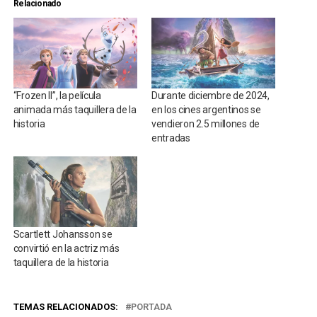
Relacionado
“Frozen II”, la película
Durante diciembre de 2024,
animada más taquillera de la
en los cines argentinos se
historia
vendieron 2.5 millones de
entradas
Scartlett Johansson se
convirtió en la actriz más
taquillera de la historia
TEMAS RELACIONADOS:
PORTADA