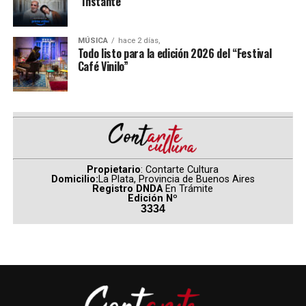
“Instante”
amenaza su existencia, al mismo tiempo que un extraño
impulsada principalmente por el desempeño de “Toy
nuevo patrón de crímenes da lugar a una de las
Story 5” y “Moana”.
amenazas más poderosas a las que se ha enfrentado.
MÚSICA
hace 2 días,
Todo listo para la edición 2026 del “Festival
(
Fuente: Ultracine – Por Carina Rodríguez
)
Café Vinilo”
Los domingos
Comparte esto:
Propietario
: Contarte Cultura
Domicilio:
La Plata, Provincia de Buenos Aires
Registro DNDA
En Trámite
Edición Nº
3334
Director:
Alauda Ruiz de Azúa
Elenco:
Blanca Soroa, Juan Minujín, Patria López