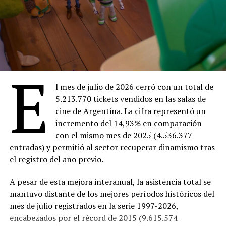
18:30 –
Ahí donde no estás
(Entrada $4.000)
20:30 –
Facultad
(Entrada gratuita)
Sábado 8
18:30 –
Ahí donde no estás
(Entrada $4.000)
20:30 –
The Thing
(Entrada $4.000)
E
Domingo 9
18:00 –
Ahí donde no estás
(Entrada $4.000)
l mes de julio de 2026 cerró con un total de
20:00 –
Dios y el diablo en la tierra del sol
en 16
5.213.770 tickets vendidos en las salas de
mm ($Entrada 4.000)
cine de Argentina. La cifra representó un
incremento del 14,93% en comparación
Lunes 10
con el mismo mes de 2025 (4.536.377
18:30 –
Ahí donde no estás
(Entrada $4.000)
entradas) y permitió al sector recuperar dinamismo tras
20:30 –
Marcado para matar
(Entrada gratuita)
el registro del año previo.
Martes 11
18:30 –
Ahí donde no estás
(Entrada $4.000)
A pesar de esta mejora interanual, la asistencia total se
20:30 –
Trilogy of Terror
(Entrada $4.000)
mantuvo distante de los mejores períodos históricos del
mes de julio registrados en la serie 1997-2026,
Miércoles 12
encabezados por el récord de 2015 (9.615.574
18:30 –
Ahí donde no estás
($Entrada 4.000)