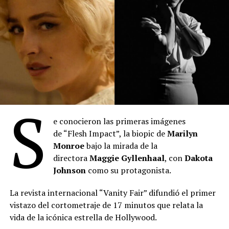
Comparte esto:
S
e conocieron las primeras imágenes
de “Flesh Impact”, la biopic de
Marilyn
“Toy Story 5”
: Se posicionó en el primer lugar del
Monroe
bajo la mirada de la
mes con 2.027.345 espectadores durante julio. La
directora
Maggie Gyllenhaal
, con
Dakota
película de Disney-Pixar acumula 3.613.307
Johnson
como su protagonista.
entradas desde su estreno el 18 de junio,
manteniéndose como el título más visto en lo que
La revista internacional “Vanity Fair” difundió el primer
va del año. Lideró el ranking semanal todo el mes
vistazo del cortometraje de 17 minutos que relata la
hasta el estreno de “Spider-Man: Un nuevo día”. Es
vida de la icónica estrella de Hollywood.
la película más taquillera de 2026.