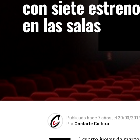
con siete estren
en las salas
Publicado
hace 7 años,
el
20/03/201
Por
Contarte Cultura
l cuarto jueves de marzo 