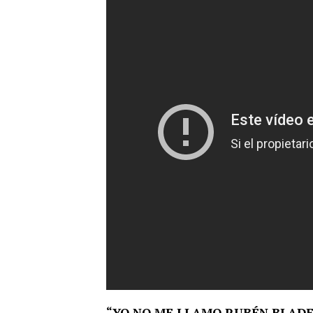
“YO NO ME LLAMO RUBÉN BLADES”