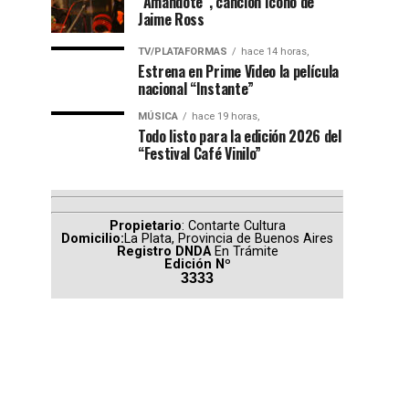
“Amándote”, canción ícono de
Jaime Ross
TV/PLATAFORMAS
hace 14 horas,
Estrena en Prime Video la película
nacional “Instante”
MÚSICA
hace 19 horas,
Todo listo para la edición 2026 del
“Festival Café Vinilo”
Propietario
: Contarte Cultura
Domicilio:
La Plata, Provincia de Buenos Aires
Registro DNDA
En Trámite
Edición Nº
3333