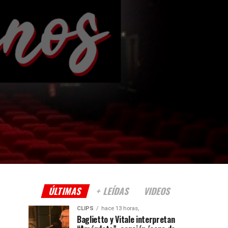
ÚLTIMAS
+ LEÍDAS
VIDEOS
CLIPS
hace 13 horas,
Baglietto y Vitale interpretan