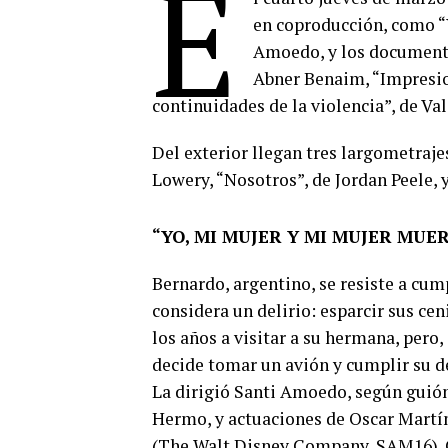
E
en coproducción, como “
Amoedo, y los document
Abner Benaim, “Impresio
continuidades de la violencia”, de Va
Del exterior llegan tres largometraje
Lowery, “Nosotros”, de Jordan Peele, y 
“YO, MI MUJER Y MI MUJER MUERT
Bernardo, argentino, se resiste a cum
considera un delirio: esparcir sus cen
los años a visitar a su hermana, pero
decide tomar un avión y cumplir su d
La dirigió Santi Amoedo, según guión
Hermo, y actuaciones de Oscar Martín
(The Walt Disney Company, SAM16).