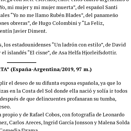
Yo, mi mujer y mi mujer muerta”, del español Santi
ales “Yo no me llamo Rubén Blades”, del panameño
nes obreras”, de Hugo Colombini y “La Feliz,
lentín Javier Diment.
s, los estadounidenses “Un ladrón con estilo”, de David
el islandés “El cisne”, de Asa Helfa Hjorleifsdottir.
A” (España-Argentina/2019, 97 m.)
plir el deseo de su difunta esposa española, ya que lo
izas en la Costa del Sol donde ella nació y solía ir todos
, después de que delincuentes profanaran su tumba,
eseo.
 propio y de Rafael Cobos, con fotografía de Leonardo
ez, Carlos Areces, Ingrid García Jonsson y Malena Solda
 Comedia/Drama.